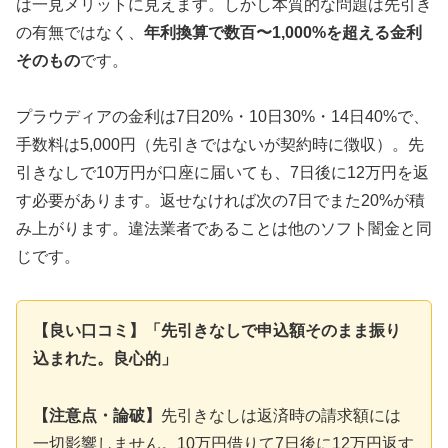
は一見メリットに見えます。しかし本質的な問題は先引き
の有無ではなく、
年利換算で数百〜1,000%を超える金利
そのもの
です。
プラウディアの金利は7日20%・10日30%・14日40%で、
手数料は5,000円（先引きではないが契約時に徴収）。先
引きなしで10万円が口座に届いても、7日後に12万円を返
す必要があります。返せなければ次の7日でまた20%が積
み上がります。違法業者であることは他のソフト闇金と同
じです。
【良い口コミ】「先引きなしで申込額そのまま振り
込まれた。良心的」
【注意点・論破】
先引きなしは返済時の請求額には
一切影響しません。10万円借りて7日後に12万円返す