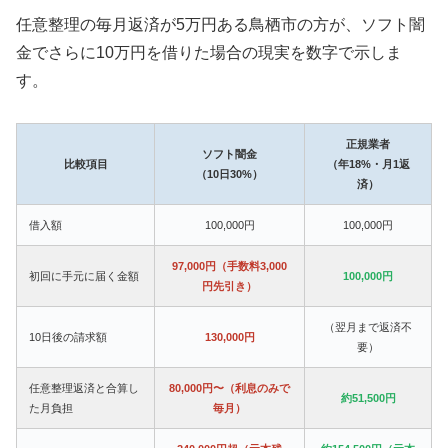
任意整理の毎月返済が5万円ある鳥栖市の方が、ソフト闇
金でさらに10万円を借りた場合の現実を数字で示しま
す。
正規業者
ソフト闇金
比較項目
（年18%・月1返
（10日30%）
済）
借入額
100,000円
100,000円
97,000円（手数料3,000
初回に手元に届く金額
100,000円
円先引き）
（翌月まで返済不
10日後の請求額
130,000円
要）
任意整理返済と合算し
80,000円〜（利息のみで
約51,500円
た月負担
毎月）