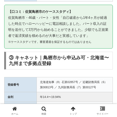
【口コミ：佐賀鳥栖市のケーススタディ】
佐賀鳥栖市・46歳・パート・女性「自己破産から1年4ヶ月が経過
した時点でハローハッピーに電話相談しました。パート収入の証
明を送付して3万円から始めることができました。少額でも正規業
者で返済実績を積めるのが大事だと実感しています」
※ケーススタディです。審査通過を保証するものではありません
③ キャネット｜鳥栖市から申込み可・北海道〜
九州まで多拠点登録
北海道知事（8）石第02857号 ／ 近畿財務局長（6）
登録番号
第00813号 ／ 九州財務局長（7）第00127号
金利
年14.4〜19.94%
融資額
1万〜50万円
ホーム
検索
トップ
サイドバー
3拠点登録の信頼性。鳥栖市からWEB完結で申込み可