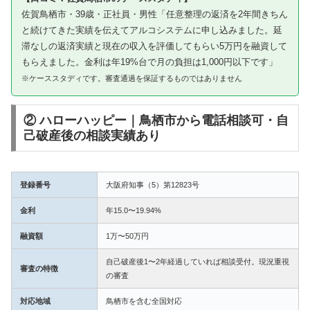
佐賀鳥栖市・39歳・正社員・男性「任意整理の返済を2年間きちん
と続けてきた実績を伝えてアルコシステムに申し込みました。延
滞なしの返済実績と現在の収入を評価してもらい5万円を融資して
もらえました。金利は年19%台で月の負担は1,000円以下です」
※ケーススタディです。審査通過を保証するものではありません
② ハローハッピー｜鳥栖市から電話相談可・自
己破産後の相談実績あり
登録番号
大阪府知事（5）第12823号
金利
年15.0〜19.94%
融資額
1万〜50万円
自己破産後1〜2年経過していれば相談受付。現況重視
審査の特徴
の審査
対応地域
鳥栖市を含む全国対応