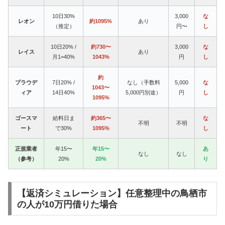
10日30%
3,000
な
レオン
約1095%
あり
（推定）
円〜
し
10日20% /
約730〜
3,000
な
レイス
あり
月1=40%
1043%
円
し
約
プラウデ
7日20% /
なし（手数料
5,000
な
1043〜
ィア
14日40%
5,000円別途）
円
し
1095%
ゴースマ
給料日ま
約365〜
な
不明
不明
ート
で30%
1095%
し
正規業者
年15〜
年15〜
あ
なし
なし
（参考）
20%
20%
り
【返済シミュレーション】任意整理中の鳥栖市
の人が10万円借りた場合