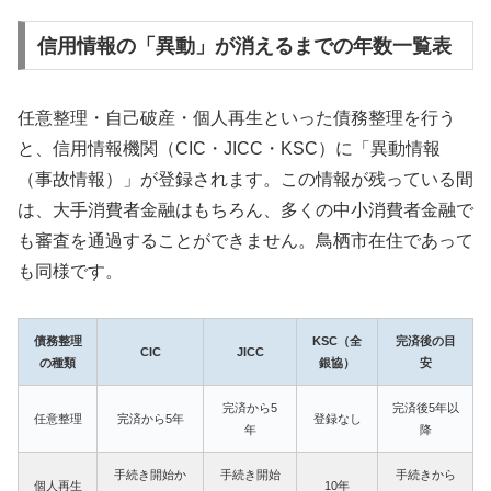
信用情報の「異動」が消えるまでの年数一覧表
任意整理・自己破産・個人再生といった債務整理を行う
と、信用情報機関（CIC・JICC・KSC）に「異動情報
（事故情報）」が登録されます。この情報が残っている間
は、大手消費者金融はもちろん、多くの中小消費者金融で
も審査を通過することができません。鳥栖市在住であって
も同様です。
債務整理
KSC（全
完済後の目
CIC
JICC
の種類
銀協）
安
完済から5
完済後5年以
任意整理
完済から5年
登録なし
年
降
手続き開始か
手続き開始
手続きから
個人再生
10年