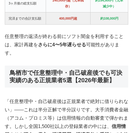
240,000円超（元本残
約154,500円（元本
3ヶ月後の総支払額
存）
減少中）
完済までの合計支払額
400,000円超
約108,000円
任意整理の返済が終わる前にソフト闇金を利用すること
は、家計再建を
さらに4〜5年遅らせる
可能性がありま
す。
鳥栖市で任意整理中・自己破産後でも可決
実績のある正規業者5選【2026年最新】
「任意整理中・自己破産後は正規業者で絶対に借りられな
い」——これは半分正解で半分誤りです。大手消費者金融
（アコム・プロミス等）は信用情報の自動審査で弾かれま
す。しかし全国1,500社以上の登録業者の中には、
信用情