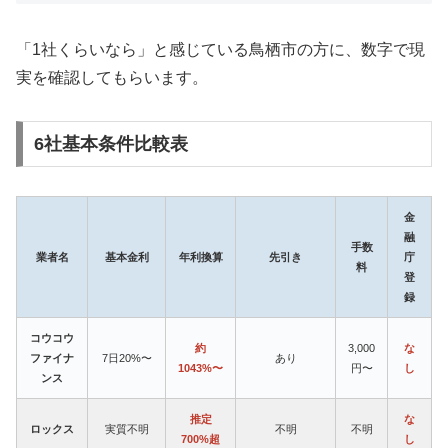
「1社くらいなら」と感じている鳥栖市の方に、数字で現
実を確認してもらいます。
6社基本条件比較表
金
融
手数
業者名
基本金利
年利換算
先引き
庁
料
登
録
コウコウ
約
3,000
な
ファイナ
7日20%〜
あり
1043%〜
円〜
し
ンス
推定
な
ロックス
実質不明
不明
不明
700%超
し