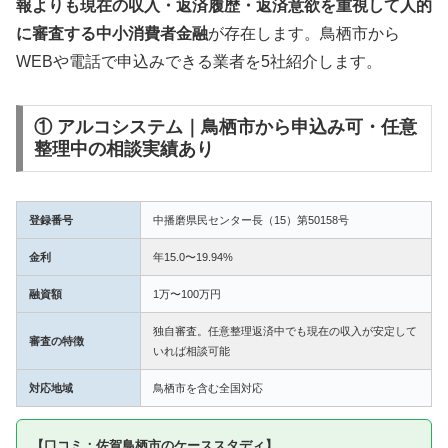
報よりも現在の収入・返済履歴・返済意欲を重視して人的
に審査する中小消費者金融
が存在します。鳥栖市から
WEBや電話で申込みできる業者を5社紹介します。
① アルコシステム｜鳥栖市から申込み可・任意
整理中の相談実績あり
登録番号
中播磨県民センター長（15）第50158号
金利
年15.0〜19.94%
融資額
1万〜100万円
独自審査。任意整理返済中でも現在の収入が安定して
審査の特徴
いれば相談可能
対応地域
鳥栖市を含む全国対応
【口コミ：佐賀鳥栖市のケーススタディ】