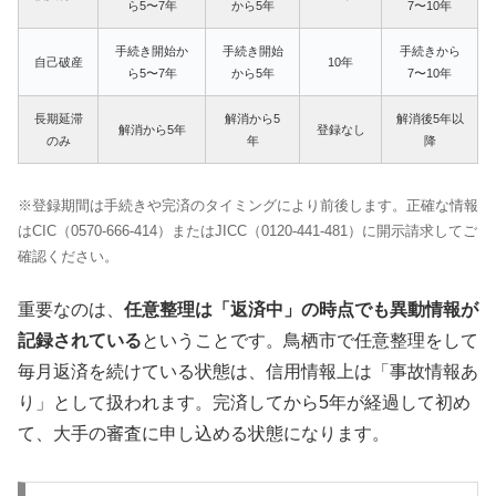
ら5〜7年
から5年
7〜10年
手続き開始か
手続き開始
手続きから
自己破産
10年
ら5〜7年
から5年
7〜10年
長期延滞
解消から5
解消後5年以
解消から5年
登録なし
のみ
年
降
※登録期間は手続きや完済のタイミングにより前後します。正確な情報
はCIC（0570-666-414）またはJICC（0120-441-481）に開示請求してご
確認ください。
重要なのは、
任意整理は「返済中」の時点でも異動情報が
記録されている
ということです。鳥栖市で任意整理をして
毎月返済を続けている状態は、信用情報上は「事故情報あ
り」として扱われます。完済してから5年が経過して初め
て、大手の審査に申し込める状態になります。