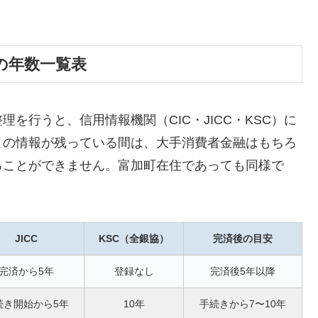
の年数一覧表
を行うと、信用情報機関（CIC・JICC・KSC）に
この情報が残っている間は、大手消費者金融はもちろ
ることができません。富加町在住であっても同様で
JICC
KSC（全銀協）
完済後の目安
完済から5年
登録なし
完済後5年以降
続き開始から5年
10年
手続きから7〜10年