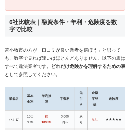
6社比較表｜融資条件・年利・危険度を数
字で比較
苫小牧市の方が「口コミが良い業者を選ぼう」と思って
も、数字で見れば違いはほとんどありません。以下の表は
すべて違法業者です。
どれだけ危険かを理解するための表
として参照してください。
先
金融
基本
年利換
業者名
手数料
引
庁登
危険度
金利
算
き
録
10日
約
3,000
あ
ハナビ
なし
★★★★★
30%
1095%
円〜
り