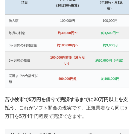
項目
（年18%・月1返
（10日30%換算）
済）
借入額
100,000円
100,000円
毎月の利息
約30,000円〜
約1,500円〜
6ヶ月間の利息総額
約180,000円〜
約9,000円
100,000円前後（減らな
6ヶ月後の残債
約50,000円（半減）
い）
完済までの合計支払
400,000円超
約108,000円
額
苫小牧市で5万円を借りて完済するまでに20万円以上を支
払う
、これがソフト闇金の現実です。正規業者なら同じ5
万円を5万4千円程度で完済できます。