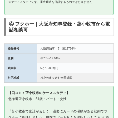
※ケーススタディです。審査通過を保証するものではありません
④ フクホー｜大阪府知事登録・苫小牧市から電
話相談可
登録番号
大阪府知事（6）第12736号
金利
年7.3〜19.94%
融資額
5万〜200万円
対応地域
苫小牧市を含む全国対応
【口コミ：苫小牧市のケーススタディ】
北海道苫小牧市・51歳・パート・女性
「苫小牧市で家計が苦しく、過去にカードの滞納がある状態でフ
クホーに相談しました。現在のパート収入を説明したところ5万円