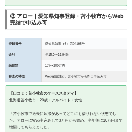
③ アロー｜愛知県知事登録・苫小牧市からWeb
完結で申込み可
登録番号
愛知県知事（6）第04195号
金利
年15.0〜19.94%
融資額
1万〜200万円
審査の特徴
Web完結対応。苫小牧市から即日申込み可
【口コミ：苫小牧市のケーススタディ】
北海道苫小牧市・29歳・アルバイト・女性
「苫小牧市で過去に延滞があってどこにも借りれない状態でし
た。アローにWeb申込みして3万円から始め、半年後に10万円まで
増額してもらえました」