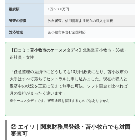
融資額
1万〜300万円
審査の特徴
独自審査。信用情報より現在の収入を重視
対応地域
苫小牧市を含む全国対応
【口コミ：苫小牧市のケーススタディ】
北海道苫小牧市・36歳・
正社員・女性
「任意整理の返済中にどうしても10万円必要になり、苫小牧市の
大手はすべて落ちてセントラルに申し込みました。現在の収入と
返済中の状況を正直に伝えて無事に可決。ソフト闇金と比べれば
月の負担がまったく違います」
※ケーススタディです。審査通過を保証するものではありません
② エイワ｜関東財務局登録・苫小牧市でも対面
審査可