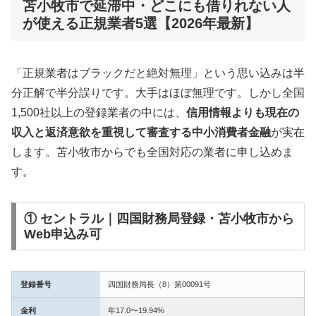
苫小牧市で延滞中・どこにも借りれない人
が使える正規業者5選【2026年最新】
「正規業者はブラックだと絶対無理」という思い込みは半
分正解で半分誤りです。大手はほぼ無理です。しかし全国
1,500社以上の登録業者の中には、
信用情報よりも現在の
収入と返済意欲を重視して審査する中小消費者金融
が実在
します。苫小牧市からでも全国対応の業者に申し込めま
す。
① セントラル｜四国財務局登録・苫小牧市から
Web申込み可
登録番号
四国財務局長（8）第00091号
金利
年17.0〜19.94%