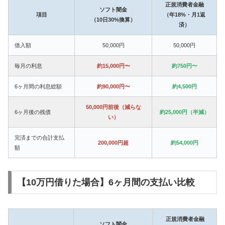
正規消費者金融
ソフト闇金
項目
（年18%・月1返
（10日30%換算）
済）
借入額
50,000円
50,000円
毎月の利息
約15,000円〜
約750円〜
6ヶ月間の利息総額
約90,000円〜
約4,500円
50,000円前後（減らな
6ヶ月後の残債
約25,000円（半減）
い）
完済までの合計支払
200,000円超
約54,000円
額
【10万円借りた場合】6ヶ月間の支払い比較
正規消費者金融
ソフト闇金