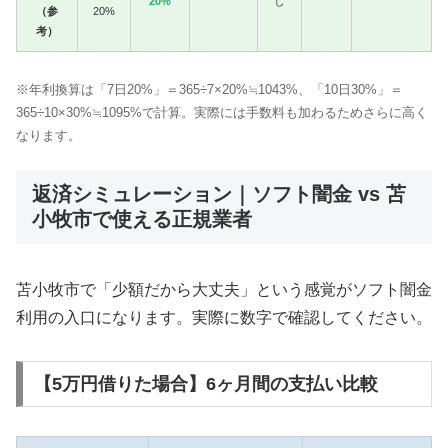
20%
し
（参
20%
考）
※年利換算は「7日20%」＝365÷7×20%≒1043%、「10日30%」＝
365÷10×30%≒1095%で計算。実際には手数料も加わるためさらに高く
なります。
返済シミュレーション｜ソフト闇金 vs 苫
小牧市で使える正規業者
苫小牧市で「少額だから大丈夫」という感覚がソフト闇金
利用の入口になります。実際に数字で確認してください。
【5万円借りた場合】6ヶ月間の支払い比較