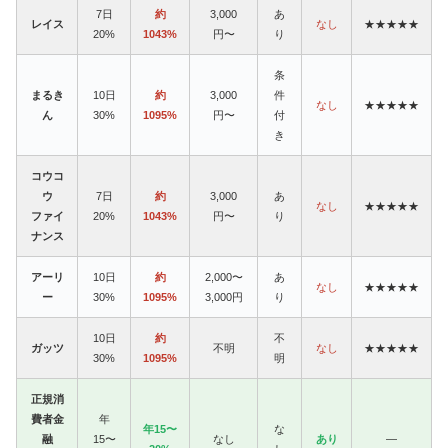
7日
約
3,000
あ
レイス
なし
★★★★★
20%
1043%
円〜
り
条
まるき
10日
約
3,000
件
なし
★★★★★
ん
30%
1095%
円〜
付
き
コウコ
ウ
7日
約
3,000
あ
なし
★★★★★
ファイ
20%
1043%
円〜
り
ナンス
アーリ
10日
約
2,000〜
あ
なし
★★★★★
ー
30%
1095%
3,000円
り
10日
約
不
ガッツ
不明
なし
★★★★★
30%
1095%
明
正規消
費者金
年
年15〜
な
融
15〜
なし
あり
—