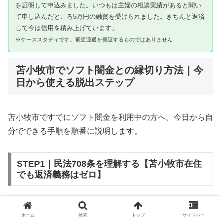
を証明して申込みました。いつもは主婦の相談実績があると聞い
て申し込んだところ5万円の融資を受けられました。きちんと返済
して今は信用を積み上げています」
※ケーススタディです。審査通過を保証するものではありません
苫小牧市でソフト闇金との縁切り方法｜今
日から使える脱出ステップ
苫小牧市ですでにソフト闇金を利用中の方へ。今日から自
分でできる手順を順番に説明します。
STEP1｜民法708条を理解する【苫小牧市在住
でも返済義務はゼロ】
ソフト闇金を含む闇金との金銭消費貸借契約は、公序良俗
ホーム
検索
トップ
サイドバー
違反（民法第90条）および不法原因給付（民法第708条）