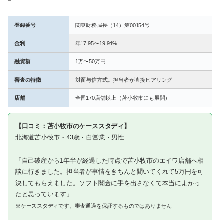
登録番号
関東財務局長（14）第00154号
金利
年17.95〜19.94%
融資額
1万〜50万円
審査の特徴
対面与信方式。担当者が直接ヒアリング
店舗
全国170店舗以上（苫小牧市にも展開）
【口コミ：苫小牧市のケーススタディ】
北海道苫小牧市・43歳・自営業・男性
「自己破産から1年半が経過した時点で苫小牧市のエイワ店舗へ相
談に行きました。担当者が事情をきちんと聞いてくれて5万円を可
決してもらえました。ソフト闇金に手を出さなくて本当によかっ
たと思っています」
※ケーススタディです。審査通過を保証するものではありません