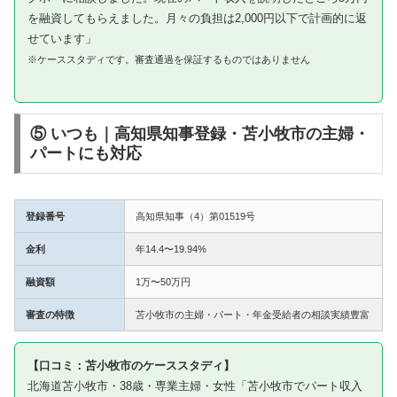
を融資してもらえました。月々の負担は2,000円以下で計画的に返
せています」
※ケーススタディです。審査通過を保証するものではありません
⑤ いつも｜高知県知事登録・苫小牧市の主婦・
パートにも対応
登録番号
高知県知事（4）第01519号
金利
年14.4〜19.94%
融資額
1万〜50万円
審査の特徴
苫小牧市の主婦・パート・年金受給者の相談実績豊富
【口コミ：苫小牧市のケーススタディ】
北海道苫小牧市・38歳・専業主婦・女性「苫小牧市でパート収入