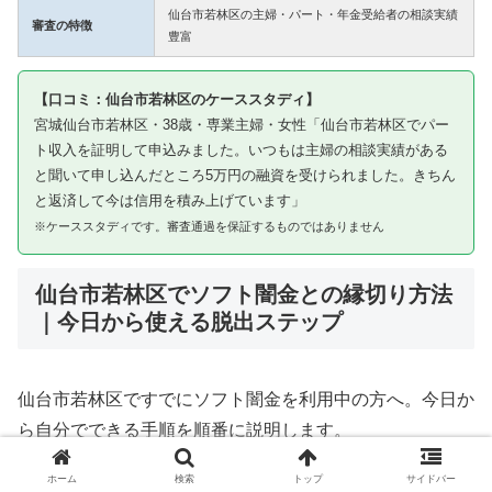
仙台市若林区の主婦・パート・年金受給者の相談実績
審査の特徴
豊富
【口コミ：仙台市若林区のケーススタディ】
宮城仙台市若林区・38歳・専業主婦・女性「仙台市若林区でパー
ト収入を証明して申込みました。いつもは主婦の相談実績がある
と聞いて申し込んだところ5万円の融資を受けられました。きちん
と返済して今は信用を積み上げています」
※ケーススタディです。審査通過を保証するものではありません
仙台市若林区でソフト闇金との縁切り方法
｜今日から使える脱出ステップ
仙台市若林区ですでにソフト闇金を利用中の方へ。今日か
ら自分でできる手順を順番に説明します。
ホーム
検索
トップ
サイドバー