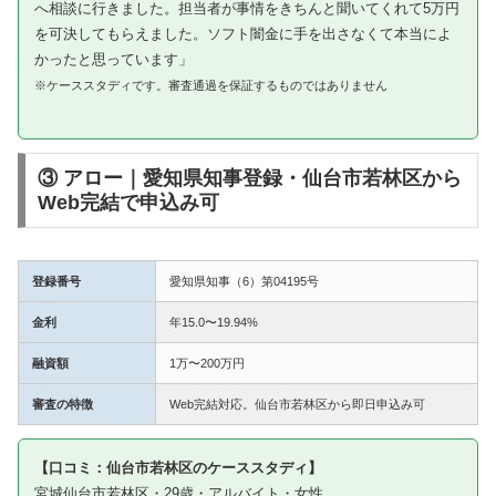
へ相談に行きました。担当者が事情をきちんと聞いてくれて5万円
を可決してもらえました。ソフト闇金に手を出さなくて本当によ
かったと思っています」
※ケーススタディです。審査通過を保証するものではありません
③ アロー｜愛知県知事登録・仙台市若林区から
Web完結で申込み可
登録番号
愛知県知事（6）第04195号
金利
年15.0〜19.94%
融資額
1万〜200万円
審査の特徴
Web完結対応。仙台市若林区から即日申込み可
【口コミ：仙台市若林区のケーススタディ】
宮城仙台市若林区・29歳・アルバイト・女性