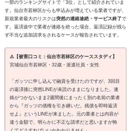
一部のランキングサイトで「3位」として紹介されていま
す。仙台市若林区からも申込みが増えている業者ですが、
新規業者最大のリスクは
突然の連絡途絶・サービス終了
で
す。返済途中で業者が連絡を絶った場合、返済記録が残ら
ず不当な追加請求をされるケースが報告されています。
⚠️【被害口コミ：仙台市若林区のケーススタディ】
宮城仙台市若林区・32歳・派遣社員・女性
「ガッツに申し込んで融資を受けたのですが、3回目
の返済後に突然LINEが未読のままになりました。連
絡がつかないまま2週間後にまったく別の名前の業者
から『ガッツの債権を引き継いだ。残債を即時返済
せよ』というLINEが来ました。元の業者とは内容が
違う金額で、明らかに不正な請求だと思いますが怖
くてどうすればいいかわかりません」