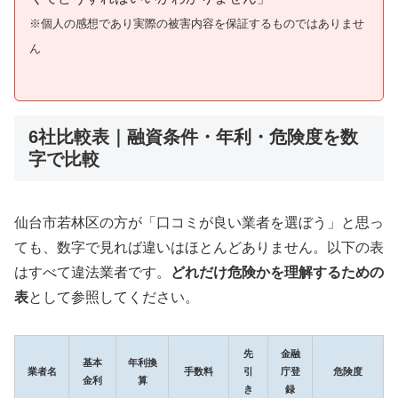
※個人の感想であり実際の被害内容を保証するものではありませ
ん
6社比較表｜融資条件・年利・危険度を数
字で比較
仙台市若林区の方が「口コミが良い業者を選ぼう」と思っ
ても、数字で見れば違いはほとんどありません。以下の表
はすべて違法業者です。
どれだけ危険かを理解するための
表
として参照してください。
先
金融
基本
年利換
業者名
手数料
引
庁登
危険度
金利
算
き
録