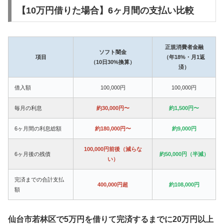
【10万円借りた場合】6ヶ月間の支払い比較
正規消費者金融
ソフト闇金
項目
（年18%・月1返
（10日30%換算）
済）
借入額
100,000円
100,000円
毎月の利息
約30,000円〜
約1,500円〜
6ヶ月間の利息総額
約180,000円〜
約9,000円
100,000円前後（減らな
6ヶ月後の残債
約50,000円（半減）
い）
完済までの合計支払
400,000円超
約108,000円
額
仙台市若林区で5万円を借りて完済するまでに20万円以上