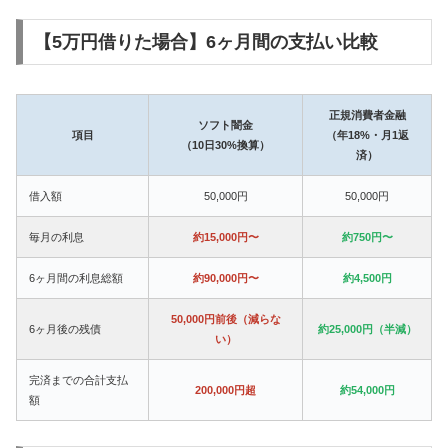
【5万円借りた場合】6ヶ月間の支払い比較
正規消費者金融
ソフト闇金
項目
（年18%・月1返
（10日30%換算）
済）
借入額
50,000円
50,000円
毎月の利息
約15,000円〜
約750円〜
6ヶ月間の利息総額
約90,000円〜
約4,500円
50,000円前後（減らな
6ヶ月後の残債
約25,000円（半減）
い）
完済までの合計支払
200,000円超
約54,000円
額