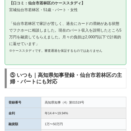
【口コミ：仙台市若林区のケーススタディ】
宮城仙台市若林区・51歳・パート・女性
「仙台市若林区で家計が苦しく、過去にカードの滞納がある状態
でフクホーに相談しました。現在のパート収入を説明したところ5
万円を融資してもらえました。月々の負担は2,000円以下で計画的
に返せています」
※ケーススタディです。審査通過を保証するものではありません
⑤ いつも｜高知県知事登録・仙台市若林区の主
婦・パートにも対応
登録番号
高知県知事（4）第01519号
金利
年14.4〜19.94%
融資額
1万〜50万円