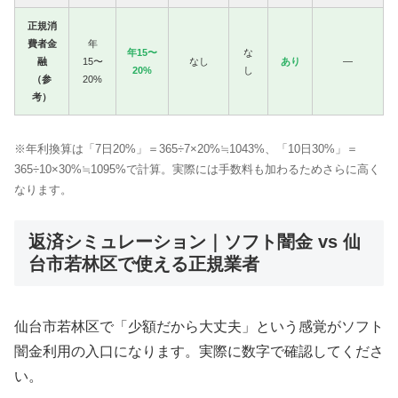
正規消
費者金
年
年15〜
な
融
15〜
なし
あり
—
20%
し
（参
20%
考）
※年利換算は「7日20%」＝365÷7×20%≒1043%、「10日30%」＝
365÷10×30%≒1095%で計算。実際には手数料も加わるためさらに高く
なります。
返済シミュレーション｜ソフト闇金 vs 仙
台市若林区で使える正規業者
仙台市若林区で「少額だから大丈夫」という感覚がソフト
闇金利用の入口になります。実際に数字で確認してくださ
い。