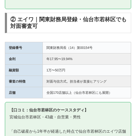
② エイワ｜関東財務局登録・仙台市若林区でも
対面審査可
登録番号
関東財務局長（14）第00154号
金利
年17.95〜19.94%
融資額
1万〜50万円
審査の特徴
対面与信方式。担当者が直接ヒアリング
店舗
全国170店舗以上（仙台市若林区にも展開）
【口コミ：仙台市若林区のケーススタディ】
宮城仙台市若林区・43歳・自営業・男性
「自己破産から1年半が経過した時点で仙台市若林区のエイワ店舗