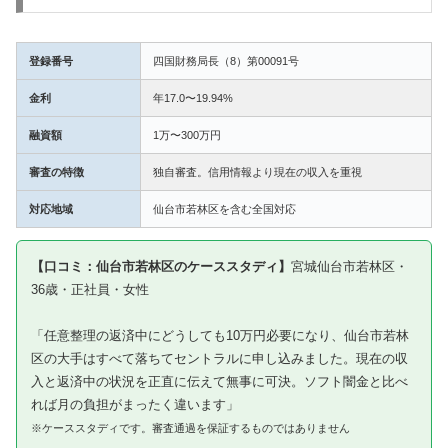
登録番号
四国財務局長（8）第00091号
金利
年17.0〜19.94%
融資額
1万〜300万円
審査の特徴
独自審査。信用情報より現在の収入を重視
対応地域
仙台市若林区を含む全国対応
【口コミ：仙台市若林区のケーススタディ】
宮城仙台市若林区・
36歳・正社員・女性
「任意整理の返済中にどうしても10万円必要になり、仙台市若林
区の大手はすべて落ちてセントラルに申し込みました。現在の収
入と返済中の状況を正直に伝えて無事に可決。ソフト闇金と比べ
れば月の負担がまったく違います」
※ケーススタディです。審査通過を保証するものではありません