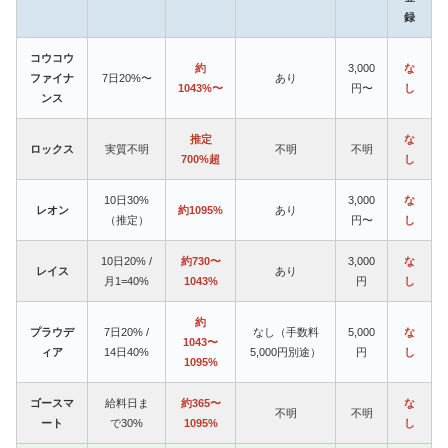
録
コウコウ
約
3,000
な
ファイナ
7日20%〜
あり
1043%〜
円〜
し
ンス
推定
な
ロックス
実質不明
不明
不明
700%超
し
10日30%
3,000
な
レオン
約1095%
あり
（推定）
円〜
し
10日20% /
約730〜
3,000
な
レイス
あり
月1=40%
1043%
円
し
約
プラウデ
7日20% /
なし（手数料
5,000
な
1043〜
ィア
14日40%
5,000円別途）
円
し
1095%
ゴースマ
給料日ま
約365〜
な
不明
不明
ート
で30%
1095%
し