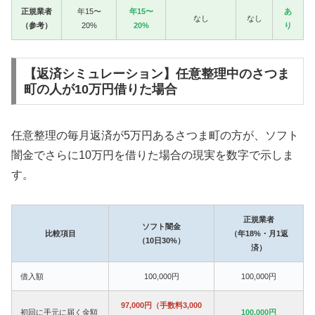
正規業者
年15〜
年15〜
あ
なし
なし
（参考）
20%
20%
り
【返済シミュレーション】任意整理中のさつま
町の人が10万円借りた場合
任意整理の毎月返済が5万円あるさつま町の方が、ソフト
闇金でさらに10万円を借りた場合の現実を数字で示しま
す。
正規業者
ソフト闇金
比較項目
（年18%・月1返
（10日30%）
済）
借入額
100,000円
100,000円
97,000円（手数料3,000
初回に手元に届く金額
100,000円