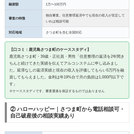
融資額
1万〜100万円
独自審査。任意整理返済中でも現在の収入が安定して
審査の特徴
いれば相談可能
対応地域
さつま町を含む全国対応
【口コミ：鹿児島さつま町のケーススタディ】
鹿児島さつま町・39歳・正社員・男性「任意整理の返済を2年間き
ちんと続けてきた実績を伝えてアルコシステムに申し込みまし
た。延滞なしの返済実績と現在の収入を評価してもらい5万円を融
資してもらえました。金利は年19%台で月の負担は1,000円以下で
す」
※ケーススタディです。審査通過を保証するものではありません
② ハローハッピー｜さつま町から電話相談可・
自己破産後の相談実績あり