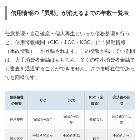
信用情報の「異動」が消えるまでの年数一覧表
任意整理・自己破産・個人再生といった債務整理を行う
と、信用情報機関（CIC・JICC・KSC）に「異動情報
（事故情報）」が登録されます。この情報が残っている間
は、大手消費者金融はもちろん、多くの中小消費者金融で
も審査を通過することができません。さつま町在住であっ
ても同様です。
債務整理
KSC（全
完済後の目
CIC
JICC
の種類
銀協）
安
完済から5
完済後5年以
任意整理
完済から5年
登録なし
年
降
手続き開始か
手続き開始
手続きから
個人再生
10年