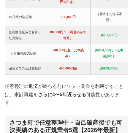
円先引き）
（翌月まで返済不
10日後の請求額
130,000円
要）
任意整理返済と合算し
80,000円〜（利息のみで
約51,500円
た月負担
毎月）
240,000円超（元本残
約154,500円（元本
3ヶ月後の総支払額
存）
減少中）
完済までの合計支払額
400,000円超
約108,000円
任意整理の返済が終わる前にソフト闇金を利用すること
は、家計再建を
さらに4〜5年遅らせる
可能性がありま
す。
さつま町で任意整理中・自己破産後でも可
決実績のある正規業者5選【2026年最新】