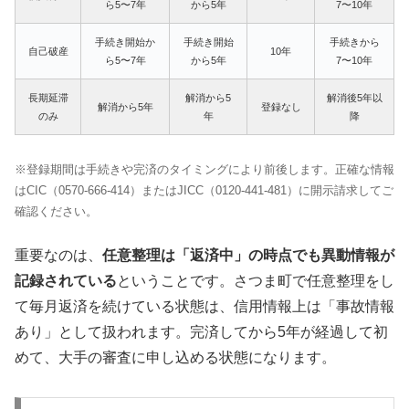
ら5〜7年
から5年
7〜10年
手続き開始か
手続き開始
手続きから
自己破産
10年
ら5〜7年
から5年
7〜10年
長期延滞
解消から5
解消後5年以
解消から5年
登録なし
のみ
年
降
※登録期間は手続きや完済のタイミングにより前後します。正確な情報
はCIC（0570-666-414）またはJICC（0120-441-481）に開示請求してご
確認ください。
重要なのは、
任意整理は「返済中」の時点でも異動情報が
記録されている
ということです。さつま町で任意整理をし
て毎月返済を続けている状態は、信用情報上は「事故情報
あり」として扱われます。完済してから5年が経過して初
めて、大手の審査に申し込める状態になります。