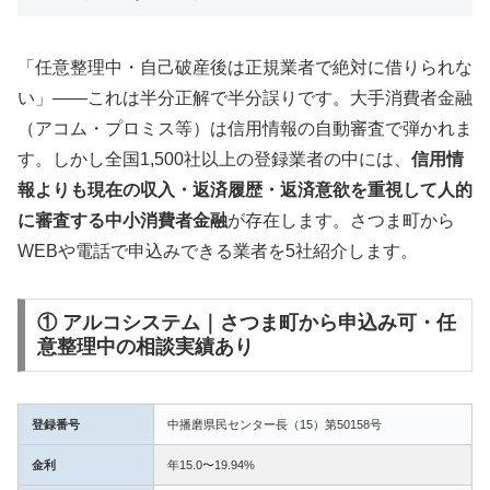
「任意整理中・自己破産後は正規業者で絶対に借りられな
い」——これは半分正解で半分誤りです。大手消費者金融
（アコム・プロミス等）は信用情報の自動審査で弾かれま
す。しかし全国1,500社以上の登録業者の中には、
信用情
報よりも現在の収入・返済履歴・返済意欲を重視して人的
に審査する中小消費者金融
が存在します。さつま町から
WEBや電話で申込みできる業者を5社紹介します。
① アルコシステム｜さつま町から申込み可・任
意整理中の相談実績あり
登録番号
中播磨県民センター長（15）第50158号
金利
年15.0〜19.94%