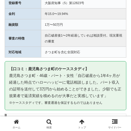
登録番号
大阪府知事（5）第12823号
金利
年15.0〜19.94%
融資額
1万〜50万円
自己破産後1〜2年経過していれば相談受付。現況重視
審査の特徴
の審査
対応地域
さつま町を含む全国対応
【口コミ：鹿児島さつま町のケーススタディ】
鹿児島さつま町・46歳・パート・女性「自己破産から1年4ヶ月が
経過した時点でハローハッピーに電話相談しました。パート収入
の証明を送付して3万円から始めることができました。少額でも正
規業者で返済実績を積めるのが大事だと実感しています」
※ケーススタディです。審査通過を保証するものではありません
③ キャネット｜さつま町から申込み可・北海
道〜九州まで多拠点登録
ホーム
検索
トップ
サイドバー