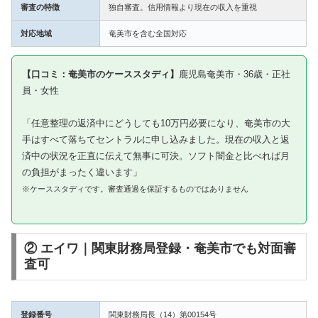
審査の特徴
独自審査。信用情報より現在の収入を重視
対応地域
奄美市を含む全国対応
【口コミ：奄美市のケーススタディ】
鹿児島奄美市・36歳・正社
員・女性
「任意整理の返済中にどうしても10万円必要になり、奄美市の大
手はすべて落ちてセントラルに申し込みました。現在の収入と返
済中の状況を正直に伝えて無事に可決。ソフト闇金と比べれば月
の負担がまったく違います」
※ケーススタディです。審査通過を保証するものではありません
② エイワ｜関東財務局登録・奄美市でも対面審
査可
登録番号
関東財務局長（14）第00154号