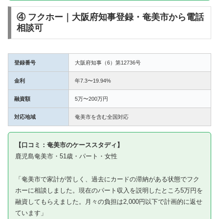
④ フクホー｜大阪府知事登録・奄美市から電話
相談可
登録番号
大阪府知事（6）第12736号
金利
年7.3〜19.94%
融資額
5万〜200万円
対応地域
奄美市を含む全国対応
【口コミ：奄美市のケーススタディ】
鹿児島奄美市・51歳・パート・女性
「奄美市で家計が苦しく、過去にカードの滞納がある状態でフク
ホーに相談しました。現在のパート収入を説明したところ5万円を
融資してもらえました。月々の負担は2,000円以下で計画的に返せ
ています」