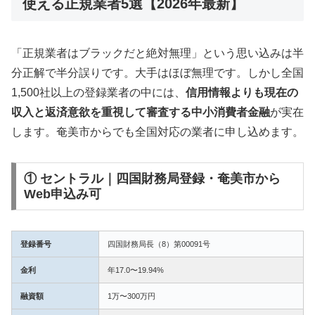
使える正規業者5選【2026年最新】
「正規業者はブラックだと絶対無理」という思い込みは半
分正解で半分誤りです。大手はほぼ無理です。しかし全国
1,500社以上の登録業者の中には、
信用情報よりも現在の
収入と返済意欲を重視して審査する中小消費者金融
が実在
します。奄美市からでも全国対応の業者に申し込めます。
① セントラル｜四国財務局登録・奄美市から
Web申込み可
登録番号
四国財務局長（8）第00091号
金利
年17.0〜19.94%
融資額
1万〜300万円