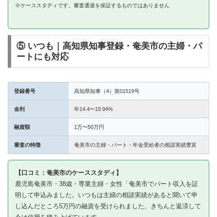
※ケーススタディです。審査通過を保証するものではありません
⑤ いつも｜高知県知事登録・奄美市の主婦・パ
ートにも対応
登録番号
高知県知事（4）第01519号
金利
年14.4〜19.94%
融資額
1万〜50万円
審査の特徴
奄美市の主婦・パート・年金受給者の相談実績豊富
【口コミ：奄美市のケーススタディ】
鹿児島奄美市・38歳・専業主婦・女性「奄美市でパート収入を証
明して申込みました。いつもは主婦の相談実績があると聞いて申
し込んだところ5万円の融資を受けられました。きちんと返済して