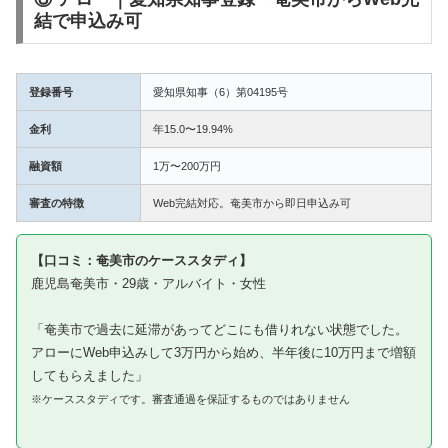
結で申込み可
登録番号
愛知県知事（6）第04195号
金利
年15.0〜19.94%
融資額
1万〜200万円
審査の特徴
Web完結対応。奄美市から即日申込み可
【口コミ：奄美市のケーススタディ】
鹿児島奄美市・29歳・アルバイト・女性
「奄美市で過去に延滞があってどこにも借りれない状態でした。
アローにWeb申込みして3万円から始め、半年後に10万円まで増額
してもらえました」
※ケーススタディです。審査通過を保証するものではありません