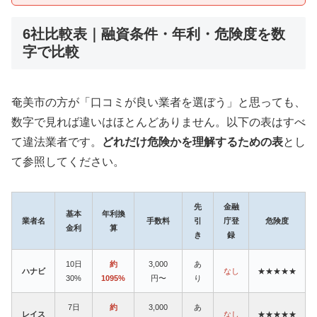
6社比較表｜融資条件・年利・危険度を数
字で比較
奄美市の方が「口コミが良い業者を選ぼう」と思っても、
数字で見れば違いはほとんどありません。以下の表はすべ
て違法業者です。
どれだけ危険かを理解するための表
とし
て参照してください。
先
金融
基本
年利換
業者名
手数料
引
庁登
危険度
金利
算
き
録
10日
約
3,000
あ
ハナビ
なし
★★★★★
30%
1095%
円〜
り
7日
約
3,000
あ
レイス
なし
★★★★★