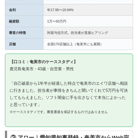
金利
年17.95〜19.94%
融資額
1万〜50万円
審査の特徴
対面与信方式。担当者が直接ヒアリング
店舗
全国170店舗以上（奄美市にも展開）
【口コミ：奄美市のケーススタディ】
鹿児島奄美市・43歳・自営業・男性
「自己破産から1年半が経過した時点で奄美市のエイワ店舗へ相談
に行きました。担当者が事情をきちんと聞いてくれて5万円を可決
してもらえました。ソフト闇金に手を出さなくて本当によかった
と思っています」
※ケーススタディです。審査通過を保証するものではありません
③ アロー｜愛知県知事登録・奄美市からWeb完