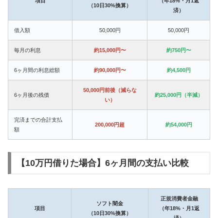
項目
（年18%・月1返
（10日30%換算）
済）
借入額
50,000円
50,000円
毎月の利息
約15,000円〜
約750円〜
6ヶ月間の利息総額
約90,000円〜
約4,500円
50,000円前後（減らな
6ヶ月後の残債
約25,000円（半減）
い）
完済までの合計支払
200,000円超
約54,000円
額
【10万円借りた場合】6ヶ月間の支払い比較
正規消費者金融
ソフト闇金
項目
（年18%・月1返
（10日30%換算）
済）