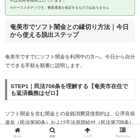
今は信用を積み上げています」
※ケーススタディです。審査通過を保証するものではありません
奄美市でソフト闇金との縁切り方法｜今日
から使える脱出ステップ
奄美市ですでにソフト闇金を利用中の方へ。今日から自分
でできる手順を順番に説明します。
STEP1｜民法708条を理解する【奄美市在住で
も返済義務はゼロ】
ソフト闇金を含む闇金との金銭消費貸借契約は、公序良俗
違反（民法第90条）および不法原因給付（民法第708条）
に該当するため、法的には無効です。奄美市在住であって
ホーム
検索
トップ
サイドバー
も同様です。