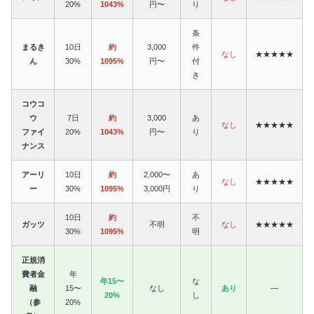
20%
1043%
円〜
り
条
まるき
10日
約
3,000
件
なし
★★★★★
ん
30%
1095%
円〜
付
き
コウコ
ウ
7日
約
3,000
あ
なし
★★★★★
ファイ
20%
1043%
円〜
り
ナンス
アーリ
10日
約
2,000〜
あ
なし
★★★★★
ー
30%
1095%
3,000円
り
10日
約
不
ガッツ
不明
なし
★★★★★
30%
1095%
明
正規消
費者金
年
年15〜
な
融
15〜
なし
あり
—
20%
し
（参
20%