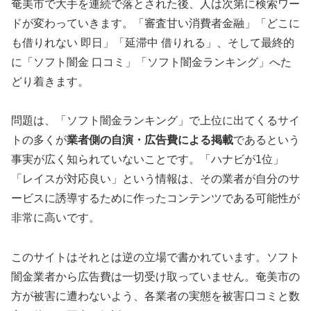
奄美市で大手を連続で落とされた後、人は次第に検索ワー
ドが変わっていきます。「審査甘い消費者金融」「どこに
も借りれない 即日」「延滞中 借りれる」、そして最終的
に「ソフト闇金 口コミ」「ソフト闇金ランキング」へた
どり着きます。
問題は、「ソフト闇金ランキング」で上位に出てくるサイ
トの多くが
業者側の自演・広告費による掲載
であるという
事実が広く知られていないことです。「ハナビが1位」
「レイスが対応良い」という情報は、その業者が自分のサ
ービスに誘導するために作ったコンテンツである可能性が
非常に高いです。
このサイトはそれとは逆の立場で書かれています。ソフト
闇金業者から広告費は一切受け取っていません。奄美市の
方が被害に遭わないよう、各業者の実態を被害口コミと数