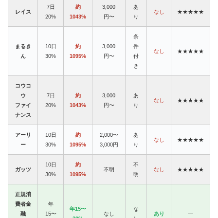
7日
約
3,000
あ
レイス
なし
★★★★★
20%
1043%
円〜
り
条
まるき
10日
約
3,000
件
なし
★★★★★
ん
30%
1095%
円〜
付
き
コウコ
ウ
7日
約
3,000
あ
なし
★★★★★
ファイ
20%
1043%
円〜
り
ナンス
アーリ
10日
約
2,000〜
あ
なし
★★★★★
ー
30%
1095%
3,000円
り
10日
約
不
ガッツ
不明
なし
★★★★★
30%
1095%
明
正規消
費者金
年
年15〜
な
融
15〜
なし
あり
—