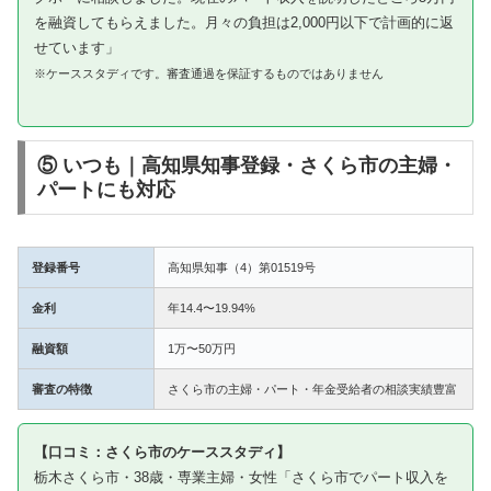
を融資してもらえました。月々の負担は2,000円以下で計画的に返
せています」
※ケーススタディです。審査通過を保証するものではありません
⑤ いつも｜高知県知事登録・さくら市の主婦・
パートにも対応
登録番号
高知県知事（4）第01519号
金利
年14.4〜19.94%
融資額
1万〜50万円
審査の特徴
さくら市の主婦・パート・年金受給者の相談実績豊富
【口コミ：さくら市のケーススタディ】
栃木さくら市・38歳・専業主婦・女性「さくら市でパート収入を