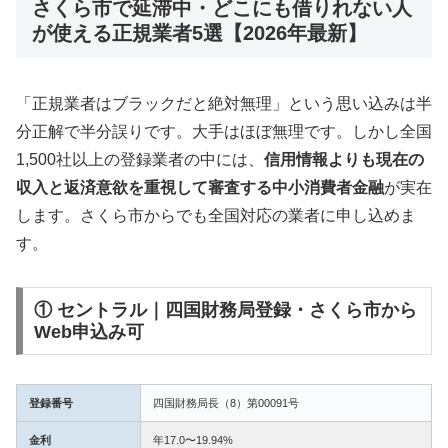
さくら市で延滞中・どこにも借りれない人
が使える正規業者5選【2026年最新】
「正規業者はブラックだと絶対無理」という思い込みは半
分正解で半分誤りです。大手はほぼ無理です。しかし全国
1,500社以上の登録業者の中には、
信用情報よりも現在の
収入と返済意欲を重視して審査する中小消費者金融
が実在
します。さくら市からでも全国対応の業者に申し込めま
す。
① セントラル｜四国財務局登録・さくら市から
Web申込み可
登録番号
四国財務局長（8）第00091号
金利
年17.0〜19.94%