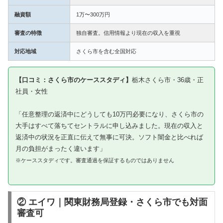
融資額
1万〜300万円
審査の特徴
独自審査。信用情報より現在の収入を重視
対応地域
さくら市を含む全国対応
【口コミ：さくら市のケーススタディ】
栃木さくら市・36歳・正
社員・女性
「任意整理の返済中にどうしても10万円必要になり、さくら市の
大手はすべて落ちてセントラルに申し込みました。現在の収入と
返済中の状況を正直に伝えて無事に可決。ソフト闇金と比べれば
月の負担がまったく違います」
※ケーススタディです。審査通過を保証するものではありません
② エイワ｜関東財務局登録・さくら市でも対面
審査可