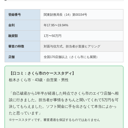
登録番号
関東財務局長（14）第00154号
金利
年17.95〜19.94%
融資額
1万〜50万円
審査の特徴
対面与信方式。担当者が直接ヒアリング
店舗
全国170店舗以上（さくら市にも展開）
【口コミ：さくら市のケーススタディ】
栃木さくら市・43歳・自営業・男性
「自己破産から1年半が経過した時点でさくら市のエイワ店舗へ相
談に行きました。担当者が事情をきちんと聞いてくれて5万円を可
決してもらえました。ソフト闇金に手を出さなくて本当によかっ
たと思っています」
※ケーススタディです。審査通過を保証するものではありません