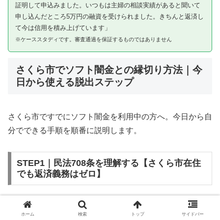
証明して申込みました。いつもは主婦の相談実績があると聞いて
申し込んだところ5万円の融資を受けられました。きちんと返済し
て今は信用を積み上げています」
※ケーススタディです。審査通過を保証するものではありません
さくら市でソフト闇金との縁切り方法｜今
日から使える脱出ステップ
さくら市ですでにソフト闇金を利用中の方へ。今日から自
分でできる手順を順番に説明します。
STEP1｜民法708条を理解する【さくら市在住
でも返済義務はゼロ】
ソフト闇金を含む闇金との金銭消費貸借契約は、公序良俗
ホーム
検索
トップ
サイドバー
違反（民法第90条）および不法原因給付（民法第708条）