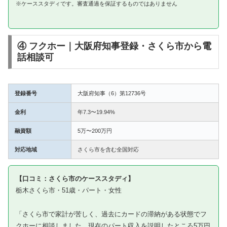
※ケーススタディです。審査通過を保証するものではありません
④ フクホー｜大阪府知事登録・さくら市から電
話相談可
登録番号
大阪府知事（6）第12736号
金利
年7.3〜19.94%
融資額
5万〜200万円
対応地域
さくら市を含む全国対応
【口コミ：さくら市のケーススタディ】
栃木さくら市・51歳・パート・女性
「さくら市で家計が苦しく、過去にカードの滞納がある状態でフ
クホーに相談しました。現在のパート収入を説明したところ5万円