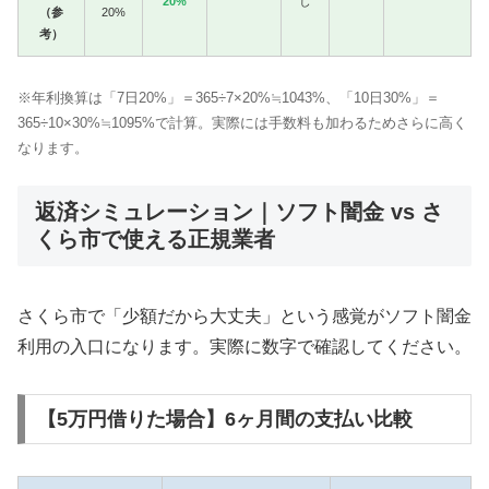
20%
し
（参
20%
考）
※年利換算は「7日20%」＝365÷7×20%≒1043%、「10日30%」＝
365÷10×30%≒1095%で計算。実際には手数料も加わるためさらに高く
なります。
返済シミュレーション｜ソフト闇金 vs さ
くら市で使える正規業者
さくら市で「少額だから大丈夫」という感覚がソフト闇金
利用の入口になります。実際に数字で確認してください。
【5万円借りた場合】6ヶ月間の支払い比較