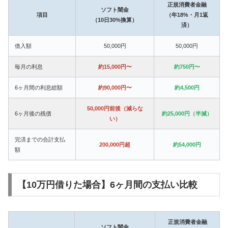
正規消費者金融
ソフト闇金
項目
（年18%・月1返
（10日30%換算）
済）
借入額
50,000円
50,000円
毎月の利息
約15,000円〜
約750円〜
6ヶ月間の利息総額
約90,000円〜
約4,500円
50,000円前後（減らな
6ヶ月後の残債
約25,000円（半減）
い）
完済までの合計支払
200,000円超
約54,000円
額
【10万円借りた場合】6ヶ月間の支払い比較
正規消費者金融
ソフト闇金