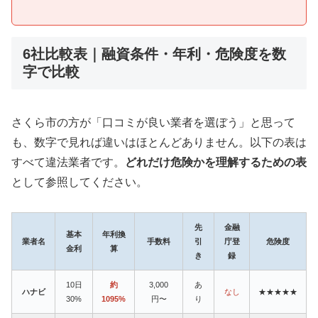
6社比較表｜融資条件・年利・危険度を数
字で比較
さくら市の方が「口コミが良い業者を選ぼう」と思って
も、数字で見れば違いはほとんどありません。以下の表は
すべて違法業者です。
どれだけ危険かを理解するための表
として参照してください。
先
金融
基本
年利換
業者名
手数料
引
庁登
危険度
金利
算
き
録
10日
約
3,000
あ
ハナビ
なし
★★★★★
30%
1095%
円〜
り