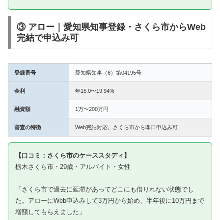
③ アロー｜愛知県知事登録・さくら市からWeb
完結で申込み可
登録番号
愛知県知事（6）第04195号
金利
年15.0〜19.94%
融資額
1万〜200万円
審査の特徴
Web完結対応。さくら市から即日申込み可
【口コミ：さくら市のケーススタディ】
栃木さくら市・29歳・アルバイト・女性
「さくら市で過去に延滞があってどこにも借りれない状態でし
た。アローにWeb申込みして3万円から始め、半年後に10万円まで
増額してもらえました」