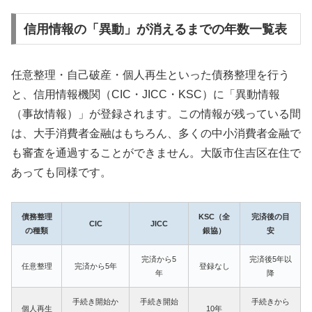
信用情報の「異動」が消えるまでの年数一覧表
任意整理・自己破産・個人再生といった債務整理を行う
と、信用情報機関（CIC・JICC・KSC）に「異動情報
（事故情報）」が登録されます。この情報が残っている間
は、大手消費者金融はもちろん、多くの中小消費者金融で
も審査を通過することができません。大阪市住吉区在住で
あっても同様です。
債務整理
KSC（全
完済後の目
CIC
JICC
の種類
銀協）
安
完済から5
完済後5年以
任意整理
完済から5年
登録なし
年
降
手続き開始か
手続き開始
手続きから
個人再生
10年