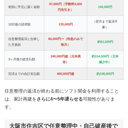
97,000円（手数料3,000
初回に手元に届く金額
100,000円
円先引き）
（翌月まで返済不
10日後の請求額
130,000円
要）
任意整理返済と合算し
80,000円〜（利息のみで
約51,500円
た月負担
毎月）
240,000円超（元本残
約154,500円（元本
3ヶ月後の総支払額
存）
減少中）
完済までの合計支払額
400,000円超
約108,000円
任意整理の返済が終わる前にソフト闇金を利用すること
は、家計再建を
さらに4〜5年遅らせる
可能性がありま
す。
大阪市住吉区で任意整理中・自己破産後で