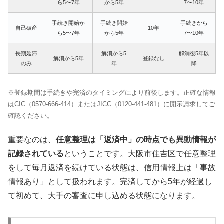
ら5〜7年
から5年
7〜10年
手続き開始か
手続き開始
手続きから
自己破産
10年
ら5〜7年
から5年
7〜10年
長期延滞
解消から5
解消後5年以
解消から5年
登録なし
のみ
年
降
※登録期間は手続きや完済のタイミングにより前後します。正確な情報
はCIC（0570-666-414）またはJICC（0120-441-481）に開示請求してご
確認ください。
重要なのは、
任意整理は「返済中」の時点でも異動情報が
記録されている
ということです。大阪市住吉区で任意整理
をして毎月返済を続けている状態は、信用情報上は「事故
情報あり」として扱われます。完済してから5年が経過し
て初めて、大手の審査に申し込める状態になります。