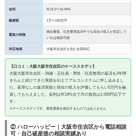
金利
年15.0〜19.94%
融資額
1万〜100万円
独自審査。任意整理返済中でも現在の収入が安定して
審査の特徴
いれば相談可能
対応地域
大阪市住吉区を含む全国対応
【口コミ：大阪大阪市住吉区のケーススタディ】
大阪大阪市住吉区・39歳・正社員・男性「任意整理の返済を2年間
きちんと続けてきた実績を伝えてアルコシステムに申し込みまし
た。延滞なしの返済実績と現在の収入を評価してもらい5万円を融
資してもらえました。金利は年19%台で月の負担は1,000円以下で
す」
※ケーススタディです。審査通過を保証するものではありません
② ハローハッピー｜大阪市住吉区から電話相談
可・自己破産後の相談実績あり