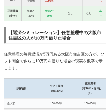
ート
で30%
1095%
し
正規業者
年15〜
年15〜
あ
なし
なし
（参考）
20%
20%
り
【返済シミュレーション】任意整理中の大阪市
住吉区の人が10万円借りた場合
任意整理の毎月返済が5万円ある大阪市住吉区の方が、ソ
フト闇金でさらに10万円を借りた場合の現実を数字で示
します。
正規業者
ソフト闇金
比較項目
（年18%・月1返
（10日30%）
済）
借入額
100,000円
100,000円