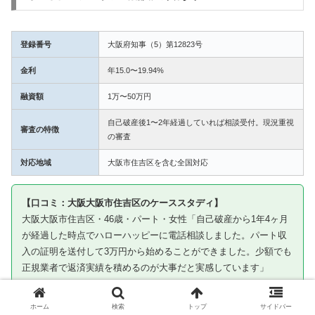
登録番号
大阪府知事（5）第12823号
金利
年15.0〜19.94%
融資額
1万〜50万円
自己破産後1〜2年経過していれば相談受付。現況重視
審査の特徴
の審査
対応地域
大阪市住吉区を含む全国対応
【口コミ：大阪大阪市住吉区のケーススタディ】
大阪大阪市住吉区・46歳・パート・女性「自己破産から1年4ヶ月
が経過した時点でハローハッピーに電話相談しました。パート収
入の証明を送付して3万円から始めることができました。少額でも
正規業者で返済実績を積めるのが大事だと実感しています」
※ケーススタディです。審査通過を保証するものではありません
ホーム
検索
トップ
サイドバー