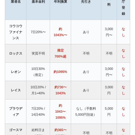
業者名
基本金利
年利換算
先引き
庁
料
登
録
コウコウ
約
3,000
な
ファイナ
7日20%〜
あり
1043%〜
円〜
し
ンス
推定
な
ロックス
実質不明
不明
不明
700%超
し
10日30%
3,000
な
レオン
約1095%
あり
（推定）
円〜
し
10日20% /
約730〜
3,000
な
レイス
あり
月1=40%
1043%
円
し
約
プラウデ
7日20% /
なし（手数料
5,000
な
1043〜
ィア
14日40%
5,000円別途）
円
し
1095%
ゴースマ
給料日ま
約365〜
な
不明
不明