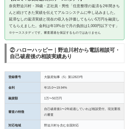
奈良野迫川村・39歳・正社員・男性「任意整理の返済を2年間きち
んと続けてきた実績を伝えてアルコシステムに申し込みました。
延滞なしの返済実績と現在の収入を評価してもらい5万円を融資し
てもらえました。金利は年19%台で月の負担は1,000円以下です」
※ケーススタディです。審査通過を保証するものではありません
② ハローハッピー｜野迫川村から電話相談可・
自己破産後の相談実績あり
登録番号
大阪府知事（5）第12823号
金利
年15.0〜19.94%
融資額
1万〜50万円
自己破産後1〜2年経過していれば相談受付。現況重視
審査の特徴
の審査
対応地域
野迫川村を含む全国対応