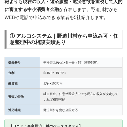
報よりも現在の収入・返済履歴・返済意欲を重視して人的
に審査する中小消費者金融
が存在します。野迫川村から
WEBや電話で申込みできる業者を5社紹介します。
① アルコシステム｜野迫川村から申込み可・任
意整理中の相談実績あり
登録番号
中播磨県民センター長（15）第50158号
金利
年15.0〜19.94%
融資額
1万〜100万円
独自審査。任意整理返済中でも現在の収入が安定して
審査の特徴
いれば相談可能
対応地域
野迫川村を含む全国対応
【口コミ：奈良野迫川村のケーススタディ】