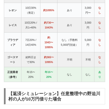
10日30%
3,000
な
レオン
約1095%
あり
（推定）
円〜
し
10日20% /
約730〜
3,000
な
レイス
あり
月1=40%
1043%
円
し
約
プラウデ
7日20% /
なし（手数料
5,000
な
1043〜
ィア
14日40%
5,000円別途）
円
し
1095%
ゴースマ
給料日ま
約365〜
な
不明
不明
ート
で30%
1095%
し
正規業者
年15〜
年15〜
あ
なし
なし
（参考）
20%
20%
り
【返済シミュレーション】任意整理中の野迫川
村の人が10万円借りた場合