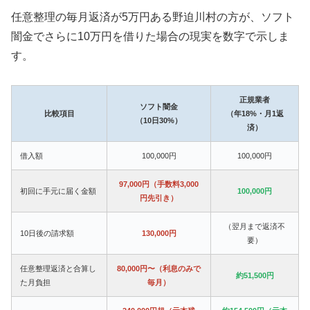
任意整理の毎月返済が5万円ある野迫川村の方が、ソフト
闇金でさらに10万円を借りた場合の現実を数字で示しま
す。
正規業者
ソフト闇金
比較項目
（年18%・月1返
（10日30%）
済）
借入額
100,000円
100,000円
97,000円（手数料3,000
初回に手元に届く金額
100,000円
円先引き）
（翌月まで返済不
10日後の請求額
130,000円
要）
任意整理返済と合算し
80,000円〜（利息のみで
約51,500円
た月負担
毎月）