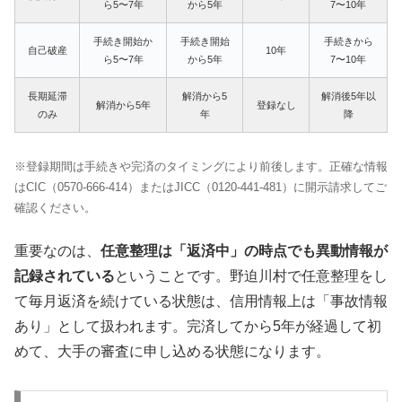
ら5〜7年
から5年
7〜10年
手続き開始か
手続き開始
手続きから
自己破産
10年
ら5〜7年
から5年
7〜10年
長期延滞
解消から5
解消後5年以
解消から5年
登録なし
のみ
年
降
※登録期間は手続きや完済のタイミングにより前後します。正確な情報
はCIC（0570-666-414）またはJICC（0120-441-481）に開示請求してご
確認ください。
重要なのは、
任意整理は「返済中」の時点でも異動情報が
記録されている
ということです。野迫川村で任意整理をし
て毎月返済を続けている状態は、信用情報上は「事故情報
あり」として扱われます。完済してから5年が経過して初
めて、大手の審査に申し込める状態になります。