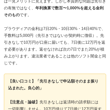
は一見メリットに見えます。しかし本質的な問題は先引き
の有無ではなく、
年利換算で数百〜1,000%を超える金利
そのもの
です。
プラウディアの金利は7日20%・10日30%・14日40%で、
手数料は5,000円（先引きではないが契約時に徴収）。先
引きなしで10万円が口座に届いても、7日後に12万円を返
す必要があります。返せなければ次の7日でまた20%が積
み上がります。違法業者であることは他のソフト闇金と同
じです。
【良い口コミ】「先引きなしで申込額そのまま振り
込まれた。良心的」
【注意点・論破】
先引きなしは返済時の請求額には
一切影響しません。10万円借りて7日後に12万円返す