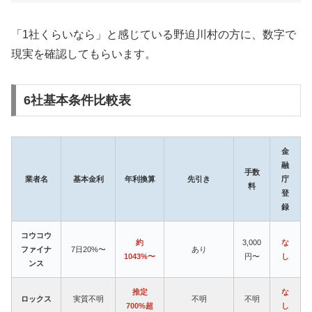
「1社くらいなら」と感じている野迫川村の方に、数字で
現実を確認してもらいます。
6社基本条件比較表
金
融
手数
業者名
基本金利
年利換算
先引き
庁
料
登
録
コウコウ
約
3,000
な
ファイナ
7日20%〜
あり
1043%〜
円〜
し
ンス
推定
な
ロックス
実質不明
不明
不明
700%超
し