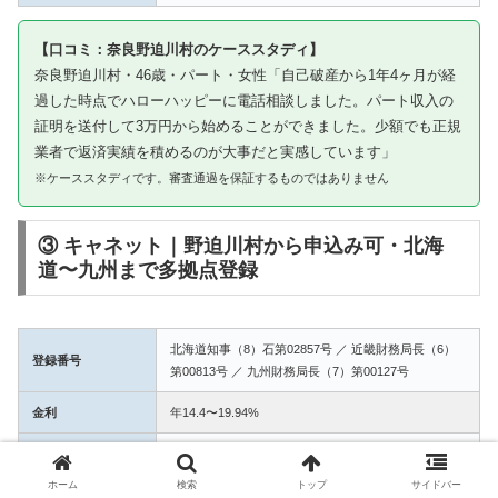
【口コミ：奈良野迫川村のケーススタディ】
奈良野迫川村・46歳・パート・女性「自己破産から1年4ヶ月が経
過した時点でハローハッピーに電話相談しました。パート収入の
証明を送付して3万円から始めることができました。少額でも正規
業者で返済実績を積めるのが大事だと実感しています」
※ケーススタディです。審査通過を保証するものではありません
③ キャネット｜野迫川村から申込み可・北海
道〜九州まで多拠点登録
北海道知事（8）石第02857号 ／ 近畿財務局長（6）
登録番号
第00813号 ／ 九州財務局長（7）第00127号
金利
年14.4〜19.94%
融資額
1万〜50万円
ホーム
検索
トップ
サイドバー
3拠点登録の信頼性。野迫川村からWEB完結で申込み