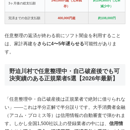
240,000円超（元本残
約154,500円（元本
3ヶ月後の総支払額
存）
減少中）
完済までの合計支払額
400,000円超
約108,000円
任意整理の返済が終わる前にソフト闇金を利用すること
は、家計再建を
さらに4〜5年遅らせる
可能性がありま
す。
野迫川村で任意整理中・自己破産後でも可
決実績のある正規業者5選【2026年最新】
「任意整理中・自己破産後は正規業者で絶対に借りられな
い」——これは半分正解で半分誤りです。大手消費者金融
（アコム・プロミス等）は信用情報の自動審査で弾かれま
す。しかし全国1,500社以上の登録業者の中には、
信用情