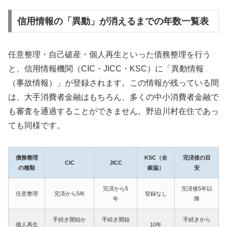
信用情報の「異動」が消えるまでの年数一覧表
任意整理・自己破産・個人再生といった債務整理を行う
と、信用情報機関（CIC・JICC・KSC）に「異動情報
（事故情報）」が登録されます。この情報が残っている間
は、大手消費者金融はもちろん、多くの中小消費者金融で
も審査を通過することができません。野迫川村在住であっ
ても同様です。
債務整理
KSC（全
完済後の目
CIC
JICC
の種類
銀協）
安
完済から5
完済後5年以
任意整理
完済から5年
登録なし
年
降
手続き開始か
手続き開始
手続きから
個人再生
10年