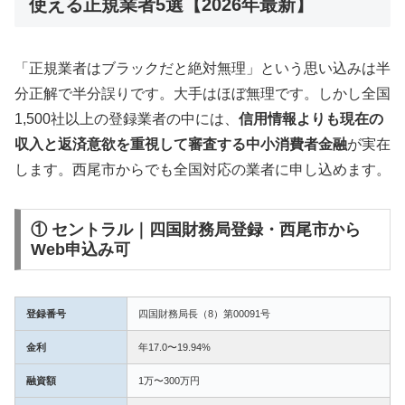
使える正規業者5選【2026年最新】
「正規業者はブラックだと絶対無理」という思い込みは半
分正解で半分誤りです。大手はほぼ無理です。しかし全国
1,500社以上の登録業者の中には、
信用情報よりも現在の
収入と返済意欲を重視して審査する中小消費者金融
が実在
します。西尾市からでも全国対応の業者に申し込めます。
① セントラル｜四国財務局登録・西尾市から
Web申込み可
登録番号
四国財務局長（8）第00091号
金利
年17.0〜19.94%
融資額
1万〜300万円