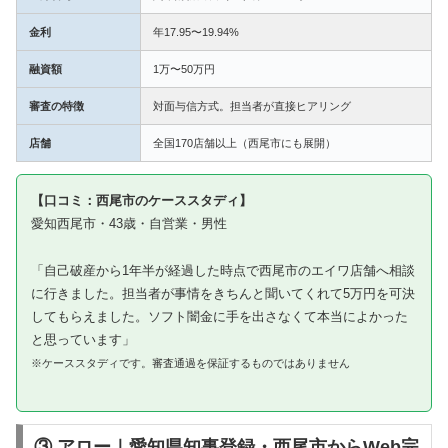
金利
年17.95〜19.94%
融資額
1万〜50万円
審査の特徴
対面与信方式。担当者が直接ヒアリング
店舗
全国170店舗以上（西尾市にも展開）
【口コミ：西尾市のケーススタディ】
愛知西尾市・43歳・自営業・男性
「自己破産から1年半が経過した時点で西尾市のエイワ店舗へ相談
に行きました。担当者が事情をきちんと聞いてくれて5万円を可決
してもらえました。ソフト闇金に手を出さなくて本当によかった
と思っています」
※ケーススタディです。審査通過を保証するものではありません
③ アロー｜愛知県知事登録・西尾市からWeb完