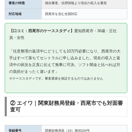
審査の特徴
独自審査。信用情報より現在の収入を重視
対応地域
西尾市を含む全国対応
【口コミ：西尾市のケーススタディ】
愛知西尾市・36歳・正社
員・女性
「任意整理の返済中にどうしても10万円必要になり、西尾市の大
手はすべて落ちてセントラルに申し込みました。現在の収入と返
済中の状況を正直に伝えて無事に可決。ソフト闇金と比べれば月
の負担がまったく違います」
※ケーススタディです。審査通過を保証するものではありません
② エイワ｜関東財務局登録・西尾市でも対面審
査可
登録番号
関東財務局長（14）第00154号