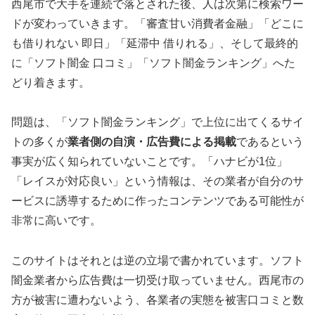
西尾市で大手を連続で落とされた後、人は次第に検索ワー
ドが変わっていきます。「審査甘い消費者金融」「どこに
も借りれない 即日」「延滞中 借りれる」、そして最終的
に「ソフト闇金 口コミ」「ソフト闇金ランキング」へた
どり着きます。
問題は、「ソフト闇金ランキング」で上位に出てくるサイ
トの多くが
業者側の自演・広告費による掲載
であるという
事実が広く知られていないことです。「ハナビが1位」
「レイスが対応良い」という情報は、その業者が自分のサ
ービスに誘導するために作ったコンテンツである可能性が
非常に高いです。
このサイトはそれとは逆の立場で書かれています。ソフト
闇金業者から広告費は一切受け取っていません。西尾市の
方が被害に遭わないよう、各業者の実態を被害口コミと数