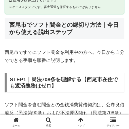
は信用を積み上げています」
※ケーススタディです。審査通過を保証するものではありません
西尾市でソフト闇金との縁切り方法｜今日
から使える脱出ステップ
西尾市ですでにソフト闇金を利用中の方へ。今日から自分
でできる手順を順番に説明します。
STEP1｜民法708条を理解する【西尾市在住で
も返済義務はゼロ】
ソフト闇金を含む闇金との金銭消費貸借契約は、公序良俗
違反（民法第90条）および不法原因給付（民法第708条）
に該当するため、法的には無効です。西尾市在住であって
ホーム
検索
トップ
サイドバー
も同様です。