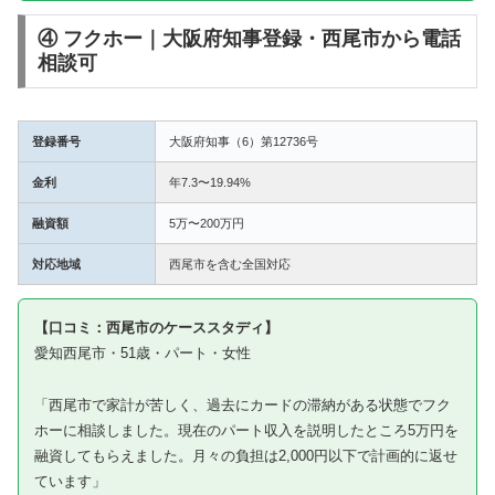
④ フクホー｜大阪府知事登録・西尾市から電話
相談可
登録番号
大阪府知事（6）第12736号
金利
年7.3〜19.94%
融資額
5万〜200万円
対応地域
西尾市を含む全国対応
【口コミ：西尾市のケーススタディ】
愛知西尾市・51歳・パート・女性
「西尾市で家計が苦しく、過去にカードの滞納がある状態でフク
ホーに相談しました。現在のパート収入を説明したところ5万円を
融資してもらえました。月々の負担は2,000円以下で計画的に返せ
ています」