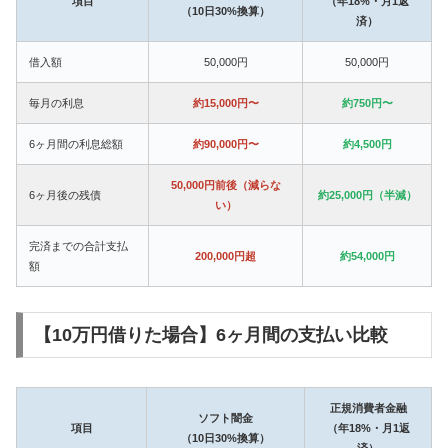
項目
（年18%・月1返
（10日30%換算）
済）
借入額
50,000円
50,000円
毎月の利息
約15,000円〜
約750円〜
6ヶ月間の利息総額
約90,000円〜
約4,500円
50,000円前後（減らな
6ヶ月後の残債
約25,000円（半減）
い）
完済までの合計支払
200,000円超
約54,000円
額
【10万円借りた場合】6ヶ月間の支払い比較
正規消費者金融
ソフト闇金
項目
（年18%・月1返
（10日30%換算）
済）