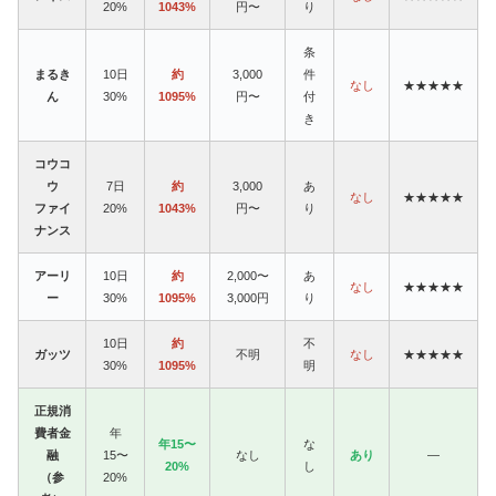
20%
1043%
円〜
り
条
まるき
10日
約
3,000
件
なし
★★★★★
ん
30%
1095%
円〜
付
き
コウコ
ウ
7日
約
3,000
あ
なし
★★★★★
ファイ
20%
1043%
円〜
り
ナンス
アーリ
10日
約
2,000〜
あ
なし
★★★★★
ー
30%
1095%
3,000円
り
10日
約
不
ガッツ
不明
なし
★★★★★
30%
1095%
明
正規消
費者金
年
年15〜
な
融
15〜
なし
あり
—
20%
し
（参
20%