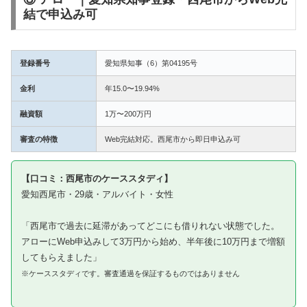
結で申込み可
登録番号
愛知県知事（6）第04195号
金利
年15.0〜19.94%
融資額
1万〜200万円
審査の特徴
Web完結対応。西尾市から即日申込み可
【口コミ：西尾市のケーススタディ】
愛知西尾市・29歳・アルバイト・女性
「西尾市で過去に延滞があってどこにも借りれない状態でした。
アローにWeb申込みして3万円から始め、半年後に10万円まで増額
してもらえました」
※ケーススタディです。審査通過を保証するものではありません