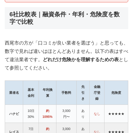
6社比較表｜融資条件・年利・危険度を数
字で比較
西尾市の方が「口コミが良い業者を選ぼう」と思っても、
数字で見れば違いはほとんどありません。以下の表はすべ
て違法業者です。
どれだけ危険かを理解するための表
とし
て参照してください。
先
金融
基本
年利換
業者名
手数料
引
庁登
危険度
金利
算
き
録
10日
約
3,000
あ
ハナビ
なし
★★★★★
30%
1095%
円〜
り
7日
約
3,000
あ
レイス
なし
★★★★★