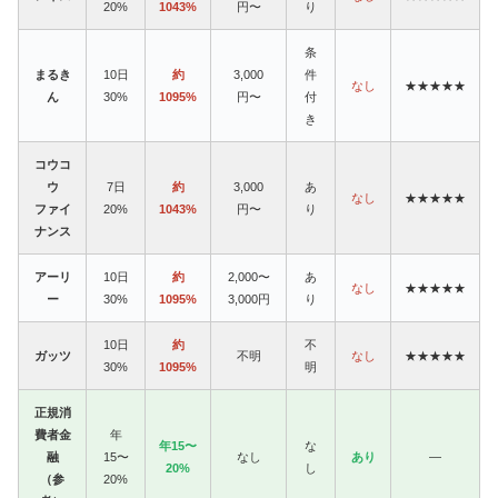
20%
1043%
円〜
り
条
まるき
10日
約
3,000
件
なし
★★★★★
ん
30%
1095%
円〜
付
き
コウコ
ウ
7日
約
3,000
あ
なし
★★★★★
ファイ
20%
1043%
円〜
り
ナンス
アーリ
10日
約
2,000〜
あ
なし
★★★★★
ー
30%
1095%
3,000円
り
10日
約
不
ガッツ
不明
なし
★★★★★
30%
1095%
明
正規消
費者金
年
年15〜
な
融
15〜
なし
あり
—
20%
し
（参
20%