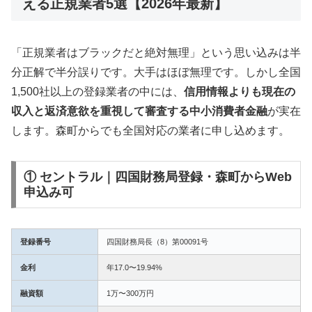
える正規業者5選【2026年最新】
「正規業者はブラックだと絶対無理」という思い込みは半
分正解で半分誤りです。大手はほぼ無理です。しかし全国
1,500社以上の登録業者の中には、
信用情報よりも現在の
収入と返済意欲を重視して審査する中小消費者金融
が実在
します。森町からでも全国対応の業者に申し込めます。
① セントラル｜四国財務局登録・森町からWeb
申込み可
登録番号
四国財務局長（8）第00091号
金利
年17.0〜19.94%
融資額
1万〜300万円