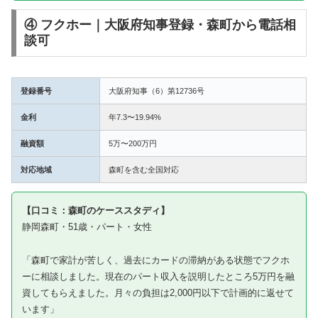
④ フクホー｜大阪府知事登録・森町から電話相
談可
登録番号
大阪府知事（6）第12736号
金利
年7.3〜19.94%
融資額
5万〜200万円
対応地域
森町を含む全国対応
【口コミ：森町のケーススタディ】
静岡森町・51歳・パート・女性
「森町で家計が苦しく、過去にカードの滞納がある状態でフクホ
ーに相談しました。現在のパート収入を説明したところ5万円を融
資してもらえました。月々の負担は2,000円以下で計画的に返せて
います」