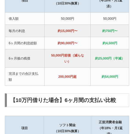
項目
（年18%・月1返
（10日30%換算）
済）
借入額
50,000円
50,000円
毎月の利息
約15,000円〜
約750円〜
6ヶ月間の利息総額
約90,000円〜
約4,500円
50,000円前後（減らな
6ヶ月後の残債
約25,000円（半減）
い）
完済までの合計支払
200,000円超
約54,000円
額
【10万円借りた場合】6ヶ月間の支払い比較
正規消費者金融
ソフト闇金
項目
（年18%・月1返
（10日30%換算）
済）