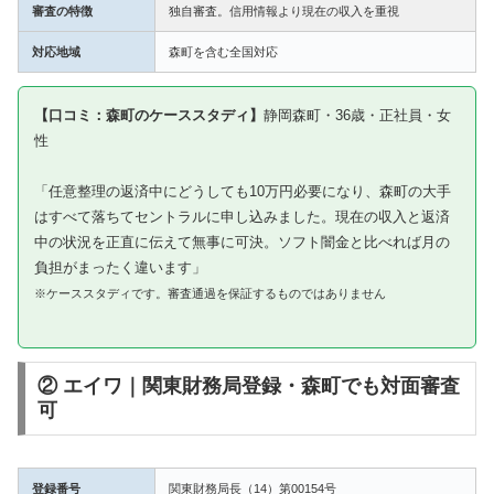
審査の特徴
独自審査。信用情報より現在の収入を重視
対応地域
森町を含む全国対応
【口コミ：森町のケーススタディ】
静岡森町・36歳・正社員・女
性
「任意整理の返済中にどうしても10万円必要になり、森町の大手
はすべて落ちてセントラルに申し込みました。現在の収入と返済
中の状況を正直に伝えて無事に可決。ソフト闇金と比べれば月の
負担がまったく違います」
※ケーススタディです。審査通過を保証するものではありません
② エイワ｜関東財務局登録・森町でも対面審査
可
登録番号
関東財務局長（14）第00154号