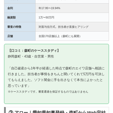
金利
年17.95〜19.94%
融資額
1万〜50万円
審査の特徴
対面与信方式。担当者が直接ヒアリング
店舗
全国170店舗以上（森町にも展開）
【口コミ：森町のケーススタディ】
静岡森町・43歳・自営業・男性
「自己破産から1年半が経過した時点で森町のエイワ店舗へ相談に
行きました。担当者が事情をきちんと聞いてくれて5万円を可決し
てもらえました。ソフト闇金に手を出さなくて本当によかったと
思っています」
※ケーススタディです。審査通過を保証するものではありません
③ アロー｜愛知県知事登録・森町からWeb完結