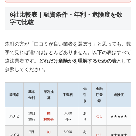
6社比較表｜融資条件・年利・危険度を数
字で比較
森町の方が「口コミが良い業者を選ぼう」と思っても、数
字で見れば違いはほとんどありません。以下の表はすべて
違法業者です。
どれだけ危険かを理解するための表
として
参照してください。
先
金融
基本
年利換
業者名
手数料
引
庁登
危険度
金利
算
き
録
10日
約
3,000
あ
ハナビ
なし
★★★★★
30%
1095%
円〜
り
7日
約
3,000
あ
レイス
なし
★★★★★