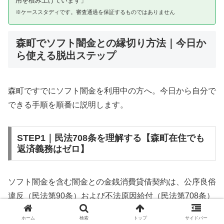
用を積み上げています」
※ケーススタディです。審査通過を保証するものではありません
森町でソフト闇金との縁切り方法｜今日か
ら使える脱出ステップ
森町ですでにソフト闇金を利用中の方へ。今日から自分で
できる手順を順番に説明します。
STEP1｜民法708条を理解する【森町在住でも
返済義務はゼロ】
ソフト闇金を含む闇金との金銭消費貸借契約は、公序良俗
違反（民法第90条）および不法原因給付（民法第708条）
に該当するため、法的には無効です。森町在住であっても
ホーム
検索
トップ
サイドバー
同様です。