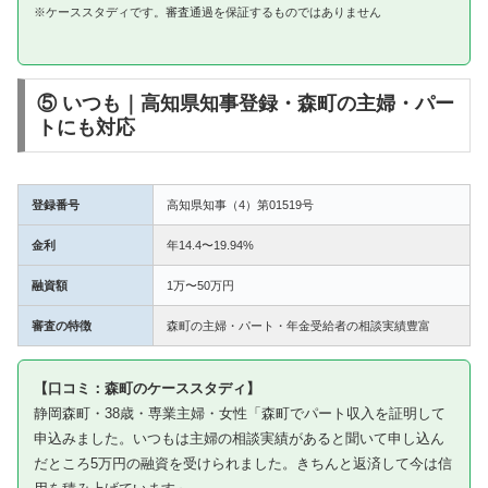
※ケーススタディです。審査通過を保証するものではありません
⑤ いつも｜高知県知事登録・森町の主婦・パー
トにも対応
登録番号
高知県知事（4）第01519号
金利
年14.4〜19.94%
融資額
1万〜50万円
審査の特徴
森町の主婦・パート・年金受給者の相談実績豊富
【口コミ：森町のケーススタディ】
静岡森町・38歳・専業主婦・女性「森町でパート収入を証明して
申込みました。いつもは主婦の相談実績があると聞いて申し込ん
だところ5万円の融資を受けられました。きちんと返済して今は信