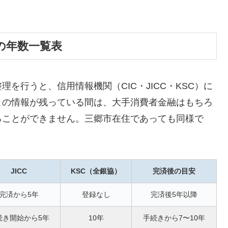
の年数一覧表
を行うと、信用情報機関（CIC・JICC・KSC）に
この情報が残っている間は、大手消費者金融はもちろ
ることができません。三郷市在住であっても同様で
JICC
KSC（全銀協）
完済後の目安
完済から5年
登録なし
完済後5年以降
続き開始から5年
10年
手続きから7〜10年