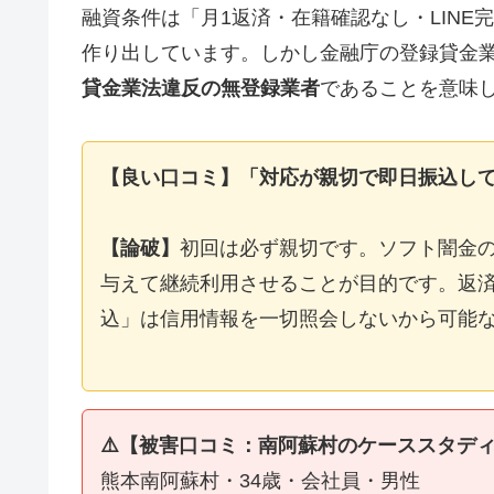
融資条件は「月1返済・在籍確認なし・LIN
作り出しています。しかし金融庁の登録貸金
貸金業法違反の無登録業者
であることを意味
【良い口コミ】「対応が親切で即日振込し
【論破】
初回は必ず親切です。ソフト闇金
与えて継続利用させることが目的です。返済
込」は信用情報を一切照会しないから可能
⚠️【被害口コミ：南阿蘇村のケーススタデ
熊本南阿蘇村・34歳・会社員・男性