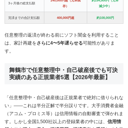
240,000円超（元本残
約154,500円（元本
3ヶ月後の総支払額
存）
減少中）
完済までの合計支払額
400,000円超
約108,000円
任意整理の返済が終わる前にソフト闇金を利用すること
は、家計再建を
さらに4〜5年遅らせる
可能性がありま
す。
舞鶴市で任意整理中・自己破産後でも可決
実績のある正規業者5選【2026年最新】
「任意整理中・自己破産後は正規業者で絶対に借りられな
い」——これは半分正解で半分誤りです。大手消費者金融
（アコム・プロミス等）は信用情報の自動審査で弾かれま
す。しかし全国1,500社以上の登録業者の中には、
信用情