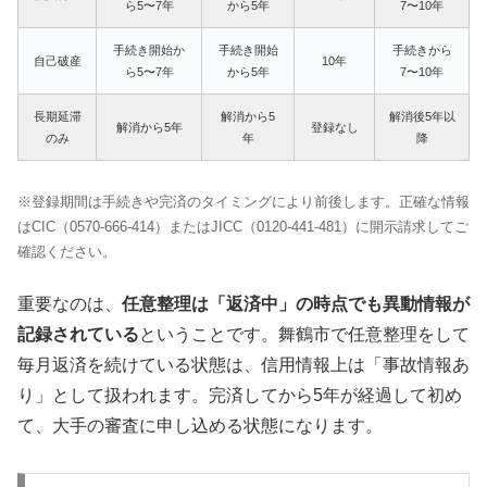
ら5〜7年
から5年
7〜10年
手続き開始か
手続き開始
手続きから
自己破産
10年
ら5〜7年
から5年
7〜10年
長期延滞
解消から5
解消後5年以
解消から5年
登録なし
のみ
年
降
※登録期間は手続きや完済のタイミングにより前後します。正確な情報
はCIC（0570-666-414）またはJICC（0120-441-481）に開示請求してご
確認ください。
重要なのは、
任意整理は「返済中」の時点でも異動情報が
記録されている
ということです。舞鶴市で任意整理をして
毎月返済を続けている状態は、信用情報上は「事故情報あ
り」として扱われます。完済してから5年が経過して初め
て、大手の審査に申し込める状態になります。