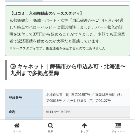
【口コミ：京都舞鶴市のケーススタディ】
京都舞鶴市・46歳・パート・女性「自己破産から1年4ヶ月が経過
した時点でハローハッピーに電話相談しました。パート収入の証
明を送付して3万円から始めることができました。少額でも正規業
者で返済実績を積めるのが大事だと実感しています」
※ケーススタディです。審査通過を保証するものではありません
③ キャネット｜舞鶴市から申込み可・北海道〜
九州まで多拠点登録
北海道知事（8）石第02857号 ／ 近畿財務局長（6）
登録番号
第00813号 ／ 九州財務局長（7）第00127号
金利
年14.4〜19.94%
融資額
1万〜50万円
ホーム
検索
トップ
サイドバー
3拠点登録の信頼性。舞鶴市からWEB完結で申込み可