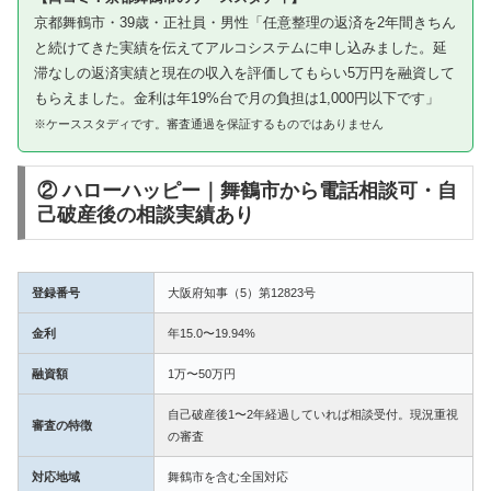
京都舞鶴市・39歳・正社員・男性「任意整理の返済を2年間きちん
と続けてきた実績を伝えてアルコシステムに申し込みました。延
滞なしの返済実績と現在の収入を評価してもらい5万円を融資して
もらえました。金利は年19%台で月の負担は1,000円以下です」
※ケーススタディです。審査通過を保証するものではありません
② ハローハッピー｜舞鶴市から電話相談可・自
己破産後の相談実績あり
登録番号
大阪府知事（5）第12823号
金利
年15.0〜19.94%
融資額
1万〜50万円
自己破産後1〜2年経過していれば相談受付。現況重視
審査の特徴
の審査
対応地域
舞鶴市を含む全国対応