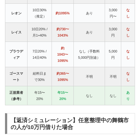
10日30%
3,000
な
レオン
約1095%
あり
（推定）
円〜
し
10日20% /
約730〜
3,000
な
レイス
あり
月1=40%
1043%
円
し
約
プラウデ
7日20% /
なし（手数料
5,000
な
1043〜
ィア
14日40%
5,000円別途）
円
し
1095%
ゴースマ
給料日ま
約365〜
な
不明
不明
ート
で30%
1095%
し
正規業者
年15〜
年15〜
あ
なし
なし
（参考）
20%
20%
り
【返済シミュレーション】任意整理中の舞鶴市
の人が10万円借りた場合