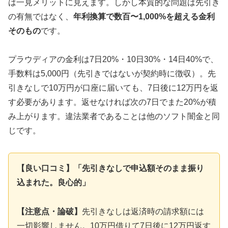
は一見メリットに見えます。しかし本質的な問題は先引き
の有無ではなく、
年利換算で数百〜1,000%を超える金利
そのもの
です。
プラウディアの金利は7日20%・10日30%・14日40%で、
手数料は5,000円（先引きではないが契約時に徴収）。先
引きなしで10万円が口座に届いても、7日後に12万円を返
す必要があります。返せなければ次の7日でまた20%が積
み上がります。違法業者であることは他のソフト闇金と同
じです。
【良い口コミ】「先引きなしで申込額そのまま振り
込まれた。良心的」
【注意点・論破】
先引きなしは返済時の請求額には
一切影響しません。10万円借りて7日後に12万円返す