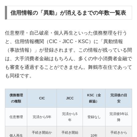
信用情報の「異動」が消えるまでの年数一覧表
任意整理・自己破産・個人再生といった債務整理を行う
と、信用情報機関（CIC・JICC・KSC）に「異動情報
（事故情報）」が登録されます。この情報が残っている間
は、大手消費者金融はもちろん、多くの中小消費者金融で
も審査を通過することができません。舞鶴市在住であって
も同様です。
債務整理
KSC（全
完済後の目
CIC
JICC
の種類
銀協）
安
完済から5
完済後5年以
任意整理
完済から5年
登録なし
年
降
手続き開始か
手続き開始
手続きから
個人再生
10年