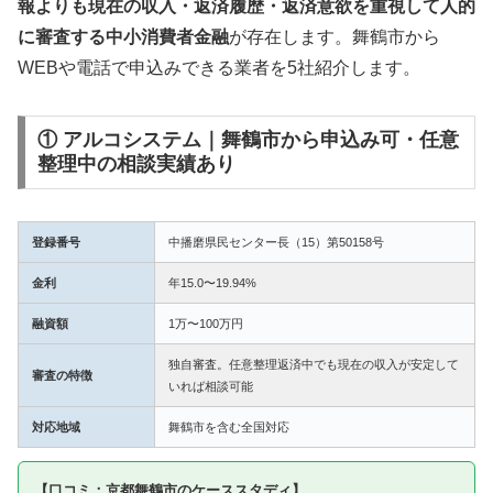
報よりも現在の収入・返済履歴・返済意欲を重視して人的
に審査する中小消費者金融
が存在します。舞鶴市から
WEBや電話で申込みできる業者を5社紹介します。
① アルコシステム｜舞鶴市から申込み可・任意
整理中の相談実績あり
登録番号
中播磨県民センター長（15）第50158号
金利
年15.0〜19.94%
融資額
1万〜100万円
独自審査。任意整理返済中でも現在の収入が安定して
審査の特徴
いれば相談可能
対応地域
舞鶴市を含む全国対応
【口コミ：京都舞鶴市のケーススタディ】