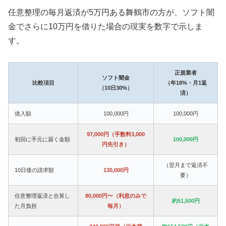
任意整理の毎月返済が5万円ある舞鶴市の方が、ソフト闇
金でさらに10万円を借りた場合の現実を数字で示しま
す。
正規業者
ソフト闇金
比較項目
（年18%・月1返
（10日30%）
済）
借入額
100,000円
100,000円
97,000円（手数料3,000
初回に手元に届く金額
100,000円
円先引き）
（翌月まで返済不
10日後の請求額
130,000円
要）
任意整理返済と合算し
80,000円〜（利息のみで
約51,500円
た月負担
毎月）