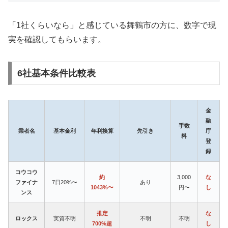
「1社くらいなら」と感じている舞鶴市の方に、数字で現
実を確認してもらいます。
6社基本条件比較表
金
融
手数
業者名
基本金利
年利換算
先引き
庁
料
登
録
コウコウ
約
3,000
な
ファイナ
7日20%〜
あり
1043%〜
円〜
し
ンス
推定
な
ロックス
実質不明
不明
不明
700%超
し