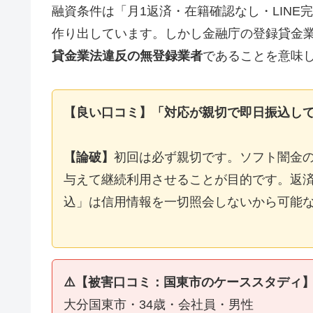
融資条件は「月1返済・在籍確認なし・LIN
作り出しています。しかし金融庁の登録貸金
貸金業法違反の無登録業者
であることを意味
【良い口コミ】「対応が親切で即日振込し
【論破】
初回は必ず親切です。ソフト闇金
与えて継続利用させることが目的です。返済
込」は信用情報を一切照会しないから可能
⚠️【被害口コミ：国東市のケーススタディ
大分国東市・34歳・会社員・男性