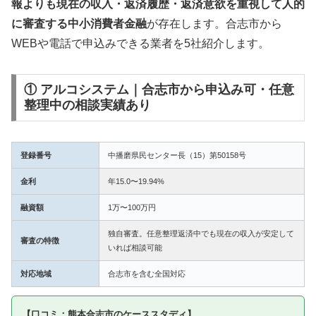
報よりも現在の収入・返済履歴・返済意欲を重視して人的
に審査する中小消費者金融
が存在します。合志市から
WEBや電話で申込みできる業者を5社紹介します。
① アルコシステム｜合志市から申込み可・任意
整理中の相談実績あり
登録番号
中播磨県民センター長（15）第50158号
金利
年15.0〜19.94%
融資額
1万〜100万円
独自審査。任意整理返済中でも現在の収入が安定して
審査の特徴
いれば相談可能
対応地域
合志市を含む全国対応
【口コミ：熊本合志市のケーススタディ】