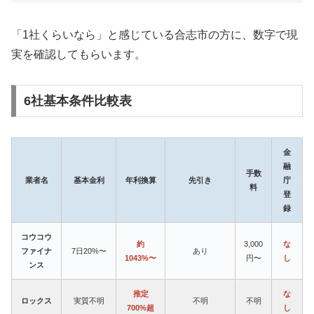
「1社くらいなら」と感じている合志市の方に、数字で現
実を確認してもらいます。
6社基本条件比較表
金
融
手数
業者名
基本金利
年利換算
先引き
庁
料
登
録
コウコウ
約
3,000
な
ファイナ
7日20%〜
あり
1043%〜
円〜
し
ンス
推定
な
ロックス
実質不明
不明
不明
700%超
し