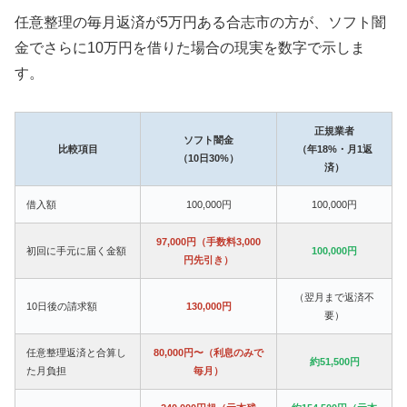
任意整理の毎月返済が5万円ある合志市の方が、ソフト闇
金でさらに10万円を借りた場合の現実を数字で示しま
す。
正規業者
ソフト闇金
比較項目
（年18%・月1返
（10日30%）
済）
借入額
100,000円
100,000円
97,000円（手数料3,000
初回に手元に届く金額
100,000円
円先引き）
（翌月まで返済不
10日後の請求額
130,000円
要）
任意整理返済と合算し
80,000円〜（利息のみで
約51,500円
た月負担
毎月）