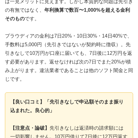
は一見メリットに見えます。しかし本質的な問題は先引き
の有無ではなく、
年利換算で数百〜1,000%を超える金利
そのもの
です。
プラウディアの金利は7日20%・10日30%・14日40%で、
手数料は5,000円（先引きではないが契約時に徴収）。先
引きなしで10万円が口座に届いても、7日後に12万円を返
す必要があります。返せなければ次の7日でまた20%が積
み上がります。違法業者であることは他のソフト闇金と同
じです。
【良い口コミ】「先引きなしで申込額そのまま振り
込まれた。良心的」
【注意点・論破】
先引きなしは返済時の請求額には
一切影響しません。10万円借りて7日後に12万円返す