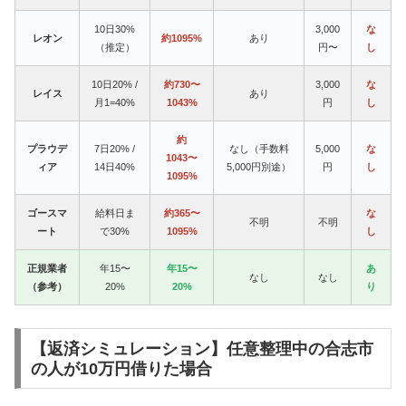
10日30%
3,000
な
レオン
約1095%
あり
（推定）
円〜
し
10日20% /
約730〜
3,000
な
レイス
あり
月1=40%
1043%
円
し
約
プラウデ
7日20% /
なし（手数料
5,000
な
1043〜
ィア
14日40%
5,000円別途）
円
し
1095%
ゴースマ
給料日ま
約365〜
な
不明
不明
ート
で30%
1095%
し
正規業者
年15〜
年15〜
あ
なし
なし
（参考）
20%
20%
り
【返済シミュレーション】任意整理中の合志市
の人が10万円借りた場合