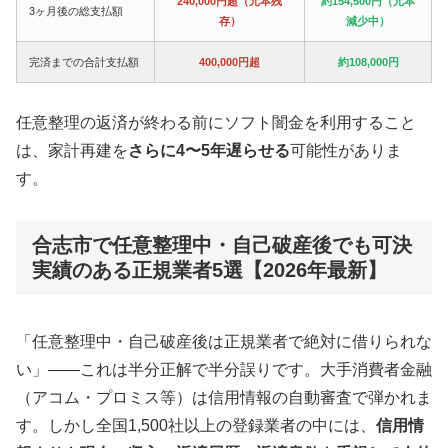
240,000円超（元本残
約154,500円（元本
3ヶ月後の総支払額
存）
減少中）
完済までの合計支払額
400,000円超
約108,000円
任意整理の返済が終わる前にソフト闇金を利用すること
は、家計再建を
さらに4〜5年遅らせる
可能性がありま
す。
合志市で任意整理中・自己破産後でも可決
実績のある正規業者5選【2026年最新】
「任意整理中・自己破産後は正規業者で絶対に借りられな
い」——これは半分正解で半分誤りです。大手消費者金融
（アコム・プロミス等）は信用情報の自動審査で弾かれま
す。しかし全国1,500社以上の登録業者の中には、
信用情