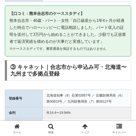
【口コミ：熊本合志市のケーススタディ】
熊本合志市・46歳・パート・女性「自己破産から1年4ヶ月が経過
した時点でハローハッピーに電話相談しました。パート収入の証
明を送付して3万円から始めることができました。少額でも正規業
者で返済実績を積めるのが大事だと実感しています」
※ケーススタディです。審査通過を保証するものではありません
③ キャネット｜合志市から申込み可・北海道〜
九州まで多拠点登録
北海道知事（8）石第02857号 ／ 近畿財務局長（6）
登録番号
第00813号 ／ 九州財務局長（7）第00127号
金利
年14.4〜19.94%
融資額
1万〜50万円
ホーム
検索
トップ
サイドバー
3拠点登録の信頼性。合志市からWEB完結で申込み可