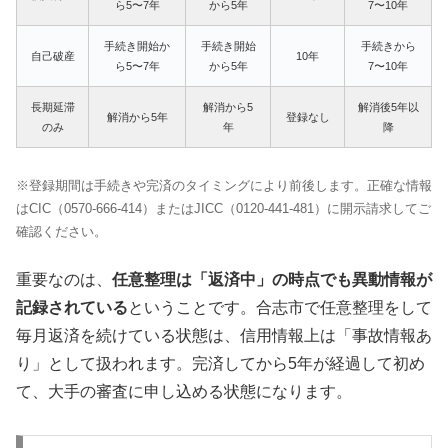
ら5〜7年
から5年
7〜10年
手続き開始か
手続き開始
手続きから
自己破産
10年
ら5〜7年
から5年
7〜10年
長期延滞
解消から5
解消後5年以
解消から5年
登録なし
のみ
年
降
※登録期間は手続きや完済のタイミングにより前後します。正確な情報
はCIC（0570-666-414）またはJICC（0120-441-481）に開示請求してご
確認ください。
重要なのは、
任意整理は「返済中」の時点でも異動情報が
記録されている
ということです。合志市で任意整理をして
毎月返済を続けている状態は、信用情報上は「事故情報あ
り」として扱われます。完済してから5年が経過して初め
て、大手の審査に申し込める状態になります。