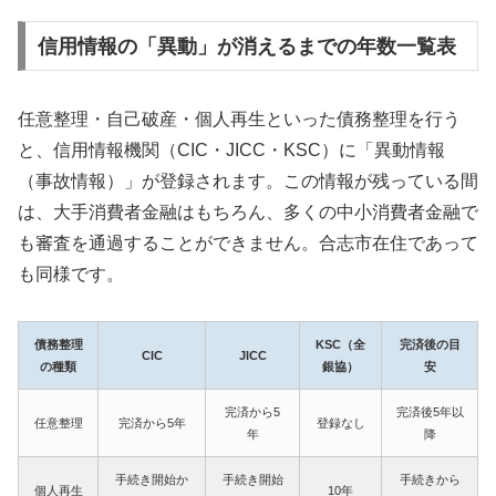
信用情報の「異動」が消えるまでの年数一覧表
任意整理・自己破産・個人再生といった債務整理を行う
と、信用情報機関（CIC・JICC・KSC）に「異動情報
（事故情報）」が登録されます。この情報が残っている間
は、大手消費者金融はもちろん、多くの中小消費者金融で
も審査を通過することができません。合志市在住であって
も同様です。
債務整理
KSC（全
完済後の目
CIC
JICC
の種類
銀協）
安
完済から5
完済後5年以
任意整理
完済から5年
登録なし
年
降
手続き開始か
手続き開始
手続きから
個人再生
10年