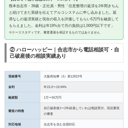
熊本合志市・39歳・正社員・男性「任意整理の返済を2年間きちん
と続けてきた実績を伝えてアルコシステムに申し込みました。延
滞なしの返済実績と現在の収入を評価してもらい5万円を融資して
もらえました。金利は年19%台で月の負担は1,000円以下です」
※ケーススタディです。審査通過を保証するものではありません
② ハローハッピー｜合志市から電話相談可・自
己破産後の相談実績あり
登録番号
大阪府知事（5）第12823号
金利
年15.0〜19.94%
融資額
1万〜50万円
自己破産後1〜2年経過していれば相談受付。現況重視
審査の特徴
の審査
対応地域
合志市を含む全国対応