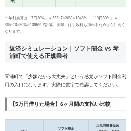
考）
※年利換算は「7日20%」＝365÷7×20%≒1043%、「10日30%」＝
365÷10×30%≒1095%で計算。実際には手数料も加わるためさらに高く
なります。
返済シミュレーション｜ソフト闇金 vs 琴
浦町で使える正規業者
琴浦町で「少額だから大丈夫」という感覚がソフト闇金利
用の入口になります。実際に数字で確認してください。
【5万円借りた場合】6ヶ月間の支払い比較
正規消費者金融
ソフト闇金