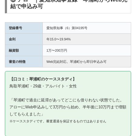
結で申込み可
登録番号
愛知県知事（6）第04195号
金利
年15.0〜19.94%
融資額
1万〜200万円
審査の特徴
Web完結対応。琴浦町から即日申込み可
【口コミ：琴浦町のケーススタディ】
鳥取琴浦町・29歳・アルバイト・女性
「琴浦町で過去に延滞があってどこにも借りれない状態でした。
アローにWeb申込みして3万円から始め、半年後に10万円まで増額
してもらえました」
※ケーススタディです。審査通過を保証するものではありません