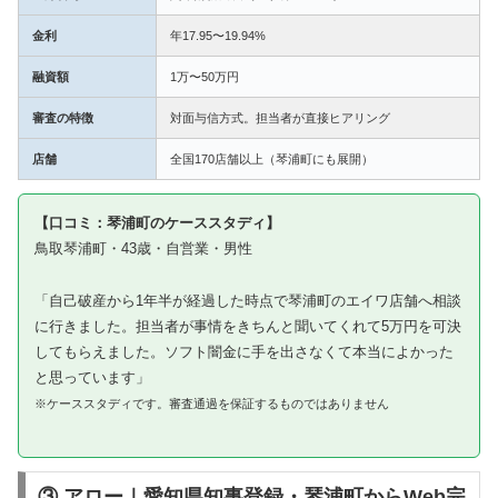
金利
年17.95〜19.94%
融資額
1万〜50万円
審査の特徴
対面与信方式。担当者が直接ヒアリング
店舗
全国170店舗以上（琴浦町にも展開）
【口コミ：琴浦町のケーススタディ】
鳥取琴浦町・43歳・自営業・男性
「自己破産から1年半が経過した時点で琴浦町のエイワ店舗へ相談
に行きました。担当者が事情をきちんと聞いてくれて5万円を可決
してもらえました。ソフト闇金に手を出さなくて本当によかった
と思っています」
※ケーススタディです。審査通過を保証するものではありません
③ アロー｜愛知県知事登録・琴浦町からWeb完