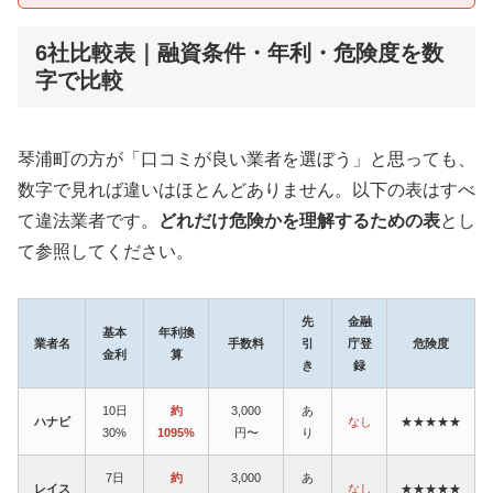
6社比較表｜融資条件・年利・危険度を数
字で比較
琴浦町の方が「口コミが良い業者を選ぼう」と思っても、
数字で見れば違いはほとんどありません。以下の表はすべ
て違法業者です。
どれだけ危険かを理解するための表
とし
て参照してください。
先
金融
基本
年利換
業者名
手数料
引
庁登
危険度
金利
算
き
録
10日
約
3,000
あ
ハナビ
なし
★★★★★
30%
1095%
円〜
り
7日
約
3,000
あ
レイス
なし
★★★★★