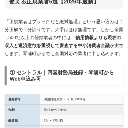
使える正規業者5選【2026年最新】
「正規業者はブラックだと絶対無理」という思い込みは半
分正解で半分誤りです。大手はほぼ無理です。しかし全国
1,500社以上の登録業者の中には、
信用情報よりも現在の
収入と返済意欲を重視して審査する中小消費者金融
が実在
します。琴浦町からでも全国対応の業者に申し込めます。
① セントラル｜四国財務局登録・琴浦町から
Web申込み可
登録番号
四国財務局長（8）第00091号
金利
年17.0〜19.94%
融資額
1万〜300万円