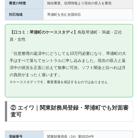
審査の特徴
独自審査。信用情報より現在の収入を重視
対応地域
琴浦町を含む全国対応
【口コミ：琴浦町のケーススタディ】
鳥取琴浦町・36歳・正社
員・女性
「任意整理の返済中にどうしても10万円必要になり、琴浦町の大
手はすべて落ちてセントラルに申し込みました。現在の収入と返
済中の状況を正直に伝えて無事に可決。ソフト闇金と比べれば月
の負担がまったく違います」
※ケーススタディです。審査通過を保証するものではありません
② エイワ｜関東財務局登録・琴浦町でも対面審
査可
登録番号
関東財務局長（14）第00154号