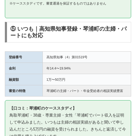
※ケーススタディです。審査通過を保証するものではありません
⑤ いつも｜高知県知事登録・琴浦町の主婦・パ
ートにも対応
登録番号
高知県知事（4）第01519号
金利
年14.4〜19.94%
融資額
1万〜50万円
審査の特徴
琴浦町の主婦・パート・年金受給者の相談実績豊富
【口コミ：琴浦町のケーススタディ】
鳥取琴浦町・38歳・専業主婦・女性「琴浦町でパート収入を証明
して申込みました。いつもは主婦の相談実績があると聞いて申し
込んだところ5万円の融資を受けられました。きちんと返済して今