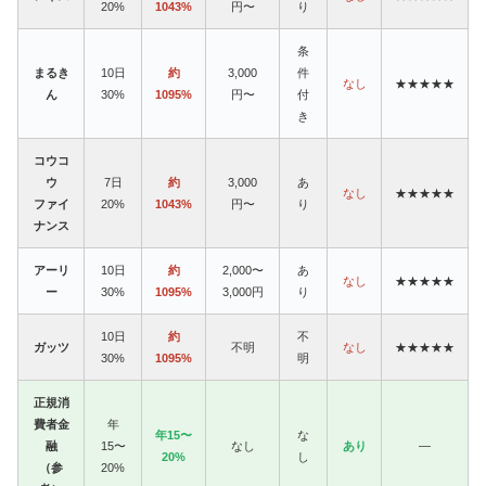
20%
1043%
円〜
り
条
まるき
10日
約
3,000
件
なし
★★★★★
ん
30%
1095%
円〜
付
き
コウコ
ウ
7日
約
3,000
あ
なし
★★★★★
ファイ
20%
1043%
円〜
り
ナンス
アーリ
10日
約
2,000〜
あ
なし
★★★★★
ー
30%
1095%
3,000円
り
10日
約
不
ガッツ
不明
なし
★★★★★
30%
1095%
明
正規消
費者金
年
年15〜
な
融
15〜
なし
あり
—
20%
し
（参
20%