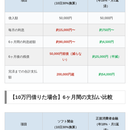
項目
（年18%・月1返
（10日30%換算）
済）
借入額
50,000円
50,000円
毎月の利息
約15,000円〜
約750円〜
6ヶ月間の利息総額
約90,000円〜
約4,500円
50,000円前後（減らな
6ヶ月後の残債
約25,000円（半減）
い）
完済までの合計支払
200,000円超
約54,000円
額
【10万円借りた場合】6ヶ月間の支払い比較
正規消費者金融
ソフト闇金
項目
（年18%・月1返
（10日30%換算）
済）