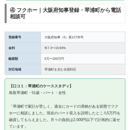
④ フクホー｜大阪府知事登録・琴浦町から電話
相談可
登録番号
大阪府知事（6）第12736号
金利
年7.3〜19.94%
融資額
5万〜200万円
対応地域
琴浦町を含む全国対応
【口コミ：琴浦町のケーススタディ】
鳥取琴浦町・51歳・パート・女性
「琴浦町で家計が苦しく、過去にカードの滞納がある状態でフク
ホーに相談しました。現在のパート収入を説明したところ5万円を
融資してもらえました。月々の負担は2,000円以下で計画的に返せ
ています」