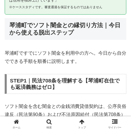
は信用を積み上げています」
※ケーススタディです。審査通過を保証するものではありません
琴浦町でソフト闇金との縁切り方法｜今日
から使える脱出ステップ
琴浦町ですでにソフト闇金を利用中の方へ。今日から自分
でできる手順を順番に説明します。
STEP1｜民法708条を理解する【琴浦町在住で
も返済義務はゼロ】
ソフト闇金を含む闇金との金銭消費貸借契約は、公序良俗
違反（民法第90条）および不法原因給付（民法第708条）
に該当するため、法的には無効です。琴浦町在住であって
ホーム
検索
トップ
サイドバー
も同様です。