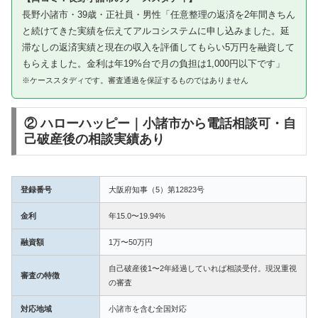
長野小諸市・39歳・正社員・男性「任意整理の返済を2年間きちん
と続けてきた実績を伝えてアルコシステムに申し込みました。延
滞なしの返済実績と現在の収入を評価してもらい5万円を融資して
もらえました。金利は年19%台で月の負担は1,000円以下です」
※ケーススタディです。審査通過を保証するものではありません
② ハローハッピー｜小諸市から電話相談可・自
己破産後の相談実績あり
登録番号
大阪府知事（5）第12823号
金利
年15.0〜19.94%
融資額
1万〜50万円
自己破産後1〜2年経過していれば相談受付。現況重視
審査の特徴
の審査
対応地域
小諸市を含む全国対応