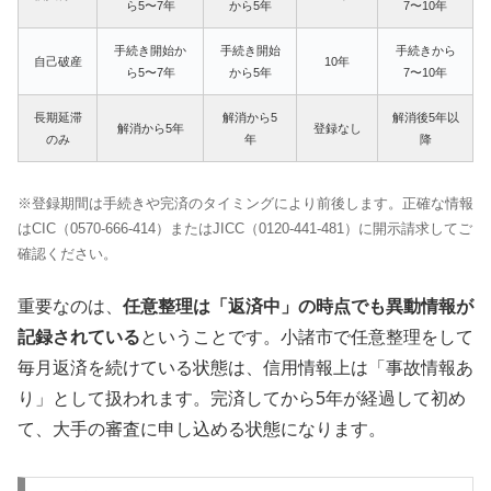
ら5〜7年
から5年
7〜10年
手続き開始か
手続き開始
手続きから
自己破産
10年
ら5〜7年
から5年
7〜10年
長期延滞
解消から5
解消後5年以
解消から5年
登録なし
のみ
年
降
※登録期間は手続きや完済のタイミングにより前後します。正確な情報
はCIC（0570-666-414）またはJICC（0120-441-481）に開示請求してご
確認ください。
重要なのは、
任意整理は「返済中」の時点でも異動情報が
記録されている
ということです。小諸市で任意整理をして
毎月返済を続けている状態は、信用情報上は「事故情報あ
り」として扱われます。完済してから5年が経過して初め
て、大手の審査に申し込める状態になります。