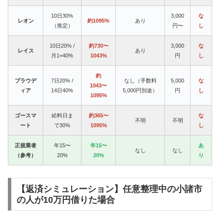
10日30%
3,000
な
レオン
約1095%
あり
（推定）
円〜
し
10日20% /
約730〜
3,000
な
レイス
あり
月1=40%
1043%
円
し
約
プラウデ
7日20% /
なし（手数料
5,000
な
1043〜
ィア
14日40%
5,000円別途）
円
し
1095%
ゴースマ
給料日ま
約365〜
な
不明
不明
ート
で30%
1095%
し
正規業者
年15〜
年15〜
あ
なし
なし
（参考）
20%
20%
り
【返済シミュレーション】任意整理中の小諸市
の人が10万円借りた場合