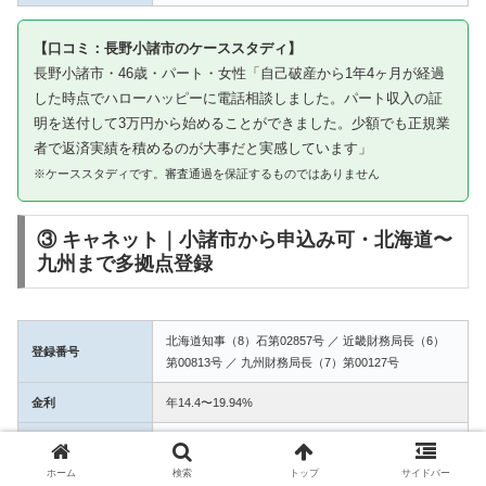
【口コミ：長野小諸市のケーススタディ】
長野小諸市・46歳・パート・女性「自己破産から1年4ヶ月が経過
した時点でハローハッピーに電話相談しました。パート収入の証
明を送付して3万円から始めることができました。少額でも正規業
者で返済実績を積めるのが大事だと実感しています」
※ケーススタディです。審査通過を保証するものではありません
③ キャネット｜小諸市から申込み可・北海道〜
九州まで多拠点登録
北海道知事（8）石第02857号 ／ 近畿財務局長（6）
登録番号
第00813号 ／ 九州財務局長（7）第00127号
金利
年14.4〜19.94%
融資額
1万〜50万円
ホーム
検索
トップ
サイドバー
3拠点登録の信頼性。小諸市からWEB完結で申込み可