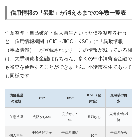
信用情報の「異動」が消えるまでの年数一覧表
任意整理・自己破産・個人再生といった債務整理を行う
と、信用情報機関（CIC・JICC・KSC）に「異動情報
（事故情報）」が登録されます。この情報が残っている間
は、大手消費者金融はもちろん、多くの中小消費者金融で
も審査を通過することができません。小諸市在住であって
も同様です。
債務整理
KSC（全
完済後の目
CIC
JICC
の種類
銀協）
安
完済から5
完済後5年以
任意整理
完済から5年
登録なし
年
降
手続き開始か
手続き開始
手続きから
個人再生
10年