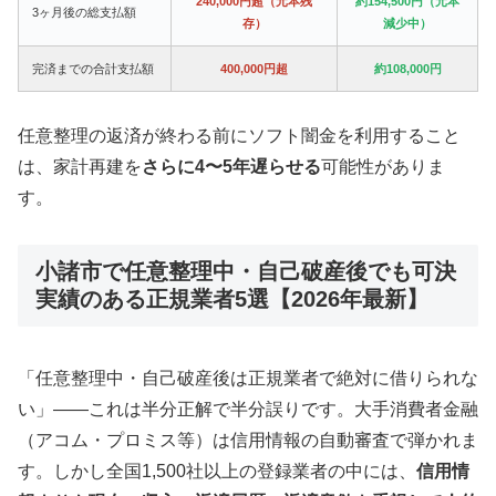
240,000円超（元本残
約154,500円（元本
3ヶ月後の総支払額
存）
減少中）
完済までの合計支払額
400,000円超
約108,000円
任意整理の返済が終わる前にソフト闇金を利用すること
は、家計再建を
さらに4〜5年遅らせる
可能性がありま
す。
小諸市で任意整理中・自己破産後でも可決
実績のある正規業者5選【2026年最新】
「任意整理中・自己破産後は正規業者で絶対に借りられな
い」——これは半分正解で半分誤りです。大手消費者金融
（アコム・プロミス等）は信用情報の自動審査で弾かれま
す。しかし全国1,500社以上の登録業者の中には、
信用情