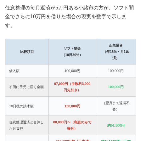
任意整理の毎月返済が5万円ある小諸市の方が、ソフト闇
金でさらに10万円を借りた場合の現実を数字で示しま
す。
正規業者
ソフト闇金
比較項目
（年18%・月1返
（10日30%）
済）
借入額
100,000円
100,000円
97,000円（手数料3,000
初回に手元に届く金額
100,000円
円先引き）
（翌月まで返済不
10日後の請求額
130,000円
要）
任意整理返済と合算し
80,000円〜（利息のみで
約51,500円
た月負担
毎月）