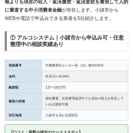
報よりも現在の収入・返済履歴・返済意欲を重視して人的
に審査する中小消費者金融
が存在します。小諸市から
WEBや電話で申込みできる業者を5社紹介します。
① アルコシステム｜小諸市から申込み可・任意
整理中の相談実績あり
登録番号
中播磨県民センター長（15）第50158号
金利
年15.0〜19.94%
融資額
1万〜100万円
独自審査。任意整理返済中でも現在の収入が安定して
審査の特徴
いれば相談可能
対応地域
小諸市を含む全国対応
【口コミ：長野小諸市のケーススタディ】