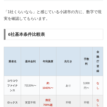
「1社くらいなら」と感じている小諸市の方に、数字で現
実を確認してもらいます。
6社基本条件比較表
金
融
手数
業者名
基本金利
年利換算
先引き
庁
料
登
録
コウコウ
約
3,000
な
ファイナ
7日20%〜
あり
1043%〜
円〜
し
ンス
推定
な
ロックス
実質不明
不明
不明
700%超
し