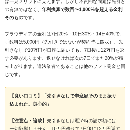
は一見メリットに見えます。しかし本質的な問題は先引き
の有無ではなく、
年利換算で数百〜1,000%を超える金利
そのもの
です。
プラウディアの金利は7日20%・10日30%・14日40%で、
手数料は5,000円（先引きではないが契約時に徴収）。先
引きなしで10万円が口座に届いても、7日後に12万円を返
す必要があります。返せなければ次の7日でまた20%が積
み上がります。違法業者であることは他のソフト闇金と同
じです。
【良い口コミ】「先引きなしで申込額そのまま振り
込まれた。良心的」
【注意点・論破】
先引きなしは返済時の請求額には
一切影響しません。10万円借りて7日後に12万円返す