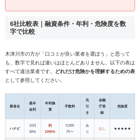
6社比較表｜融資条件・年利・危険度を数
字で比較
木津川市の方が「口コミが良い業者を選ぼう」と思って
も、数字で見れば違いはほとんどありません。以下の表は
すべて違法業者です。
どれだけ危険かを理解するための表
として参照してください。
先
金融
基本
年利換
業者名
手数料
引
庁登
危険度
金利
算
き
録
10日
約
3,000
あ
ハナビ
なし
★★★★★
30%
1095%
円〜
り