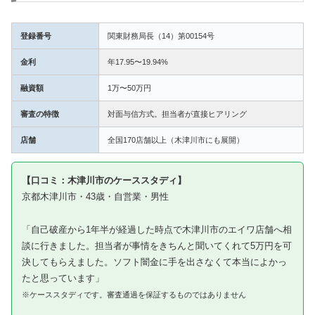
登録番号
関東財務局長（14）第00154号
金利
年17.95〜19.94%
融資額
1万〜50万円
審査の特徴
対面与信方式。担当者が直接ヒアリング
店舗
全国170店舗以上（木津川市にも展開）
【口コミ：木津川市のケーススタディ】
京都木津川市・43歳・自営業・男性
「自己破産から1年半が経過した時点で木津川市のエイワ店舗へ相
談に行きました。担当者が事情をきちんと聞いてくれて5万円を可
決してもらえました。ソフト闇金に手を出さなくて本当によかっ
たと思っています」
※ケーススタディです。審査通過を保証するものではありません