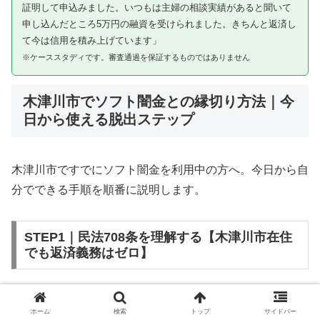
証明して申込みました。いつもは主婦の相談実績があると聞いて
申し込んだところ5万円の融資を受けられました。きちんと返済し
て今は信用を積み上げています」
※ケーススタディです。審査通過を保証するものではありません
木津川市でソフト闇金との縁切り方法｜今
日から使える脱出ステップ
木津川市ですでにソフト闇金を利用中の方へ。今日から自
分でできる手順を順番に説明します。
STEP1｜民法708条を理解する【木津川市在住
でも返済義務はゼロ】
ソフト闇金を含む闇金との金銭消費貸借契約は、公序良俗
ホーム
検索
トップ
サイドバー
違反（民法第90条）および不法原因給付（民法第708条）