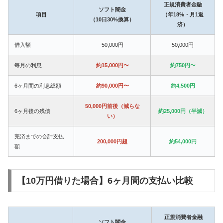
正規消費者金融
ソフト闇金
項目
（年18%・月1返
（10日30%換算）
済）
借入額
50,000円
50,000円
毎月の利息
約15,000円〜
約750円〜
6ヶ月間の利息総額
約90,000円〜
約4,500円
50,000円前後（減らな
6ヶ月後の残債
約25,000円（半減）
い）
完済までの合計支払
200,000円超
約54,000円
額
【10万円借りた場合】6ヶ月間の支払い比較
正規消費者金融
ソフト闇金