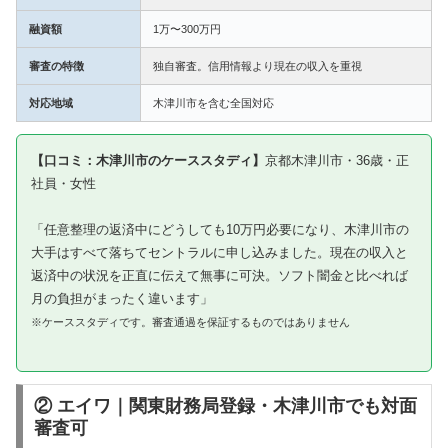
融資額
1万〜300万円
審査の特徴
独自審査。信用情報より現在の収入を重視
対応地域
木津川市を含む全国対応
【口コミ：木津川市のケーススタディ】
京都木津川市・36歳・正
社員・女性
「任意整理の返済中にどうしても10万円必要になり、木津川市の
大手はすべて落ちてセントラルに申し込みました。現在の収入と
返済中の状況を正直に伝えて無事に可決。ソフト闇金と比べれば
月の負担がまったく違います」
※ケーススタディです。審査通過を保証するものではありません
② エイワ｜関東財務局登録・木津川市でも対面
審査可