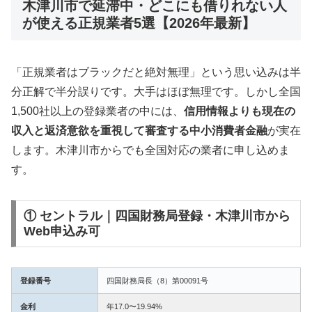
木津川市で延滞中・どこにも借りれない人
が使える正規業者5選【2026年最新】
「正規業者はブラックだと絶対無理」という思い込みは半
分正解で半分誤りです。大手はほぼ無理です。しかし全国
1,500社以上の登録業者の中には、
信用情報よりも現在の
収入と返済意欲を重視して審査する中小消費者金融
が実在
します。木津川市からでも全国対応の業者に申し込めま
す。
① セントラル｜四国財務局登録・木津川市から
Web申込み可
登録番号
四国財務局長（8）第00091号
金利
年17.0〜19.94%