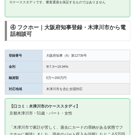
※ケーススタディです。審査通過を保証するものではありません
④ フクホー｜大阪府知事登録・木津川市から電
話相談可
登録番号
大阪府知事（6）第12736号
金利
年7.3〜19.94%
融資額
5万〜200万円
対応地域
木津川市を含む全国対応
【口コミ：木津川市のケーススタディ】
京都木津川市・51歳・パート・女性
「木津川市で家計が苦しく、過去にカードの滞納がある状態でフ
クホーに相談しました。現在のパート収入を説明したところ5万円