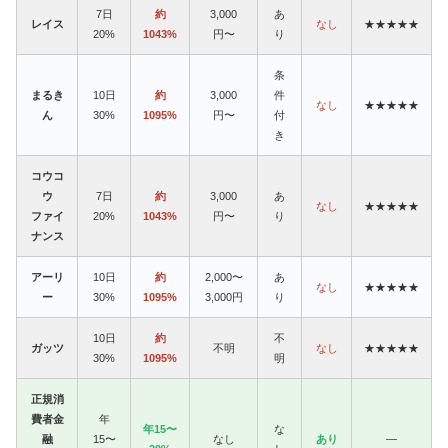
7日
約
3,000
あ
レイス
なし
★★★★★
20%
1043%
円〜
り
条
まるき
10日
約
3,000
件
なし
★★★★★
ん
30%
1095%
円〜
付
き
コウコ
ウ
7日
約
3,000
あ
なし
★★★★★
ファイ
20%
1043%
円〜
り
ナンス
アーリ
10日
約
2,000〜
あ
なし
★★★★★
ー
30%
1095%
3,000円
り
10日
約
不
ガッツ
不明
なし
★★★★★
30%
1095%
明
正規消
費者金
年
年15〜
な
融
15〜
なし
あり
—