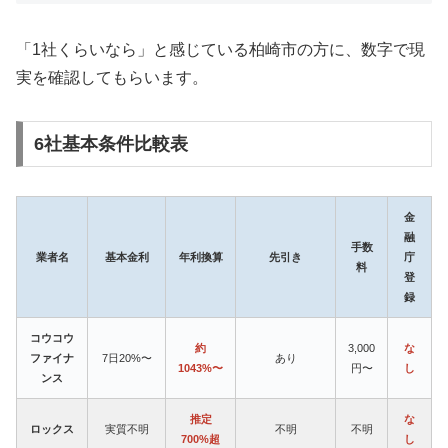
「1社くらいなら」と感じている柏崎市の方に、数字で現
実を確認してもらいます。
6社基本条件比較表
金
融
手数
業者名
基本金利
年利換算
先引き
庁
料
登
録
コウコウ
約
3,000
な
ファイナ
7日20%〜
あり
1043%〜
円〜
し
ンス
推定
な
ロックス
実質不明
不明
不明
700%超
し