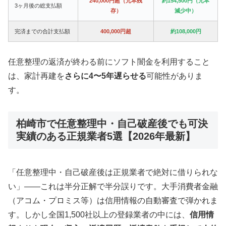
240,000円超（元本残
約154,500円（元本
3ヶ月後の総支払額
存）
減少中）
完済までの合計支払額
400,000円超
約108,000円
任意整理の返済が終わる前にソフト闇金を利用すること
は、家計再建を
さらに4〜5年遅らせる
可能性がありま
す。
柏崎市で任意整理中・自己破産後でも可決
実績のある正規業者5選【2026年最新】
「任意整理中・自己破産後は正規業者で絶対に借りられな
い」——これは半分正解で半分誤りです。大手消費者金融
（アコム・プロミス等）は信用情報の自動審査で弾かれま
す。しかし全国1,500社以上の登録業者の中には、
信用情