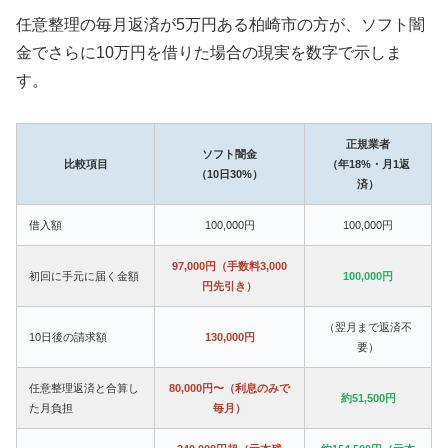
任意整理の毎月返済が5万円ある柏崎市の方が、ソフト闇
金でさらに10万円を借りた場合の現実を数字で示しま
す。
正規業者
ソフト闇金
比較項目
（年18%・月1返
（10日30%）
済）
借入額
100,000円
100,000円
97,000円（手数料3,000
初回に手元に届く金額
100,000円
円先引き）
（翌月まで返済不
10日後の請求額
130,000円
要）
任意整理返済と合算し
80,000円〜（利息のみで
約51,500円
た月負担
毎月）