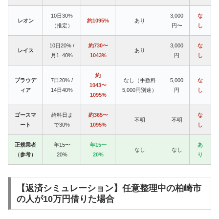
10日30%
3,000
な
レオン
約1095%
あり
（推定）
円〜
し
10日20% /
約730〜
3,000
な
レイス
あり
月1=40%
1043%
円
し
約
プラウデ
7日20% /
なし（手数料
5,000
な
1043〜
ィア
14日40%
5,000円別途）
円
し
1095%
ゴースマ
給料日ま
約365〜
な
不明
不明
ート
で30%
1095%
し
正規業者
年15〜
年15〜
あ
なし
なし
（参考）
20%
20%
り
【返済シミュレーション】任意整理中の柏崎市
の人が10万円借りた場合