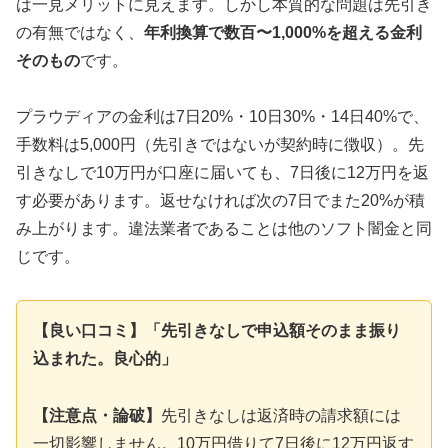
は一見メリットに見えます。しかし本質的な問題は先引き
の有無ではなく、
年利換算で数百〜1,000%を超える金利
そのもの
です。
プラウディアの金利は7日20%・10日30%・14日40%で、
手数料は5,000円（先引きではないが契約時に徴収）。先
引きなしで10万円が口座に届いても、7日後に12万円を返
す必要があります。返せなければ次の7日でまた20%が積
み上がります。違法業者であることは他のソフト闇金と同
じです。
【良い口コミ】「先引きなしで申込額そのまま振り
込まれた。良心的」
【注意点・論破】
先引きなしは返済時の請求額には
一切影響しません。10万円借りて7日後に12万円返す