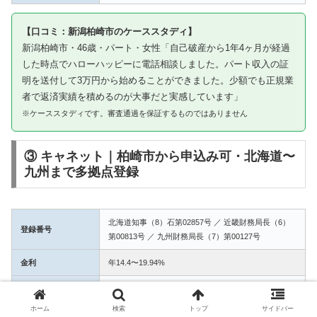
【口コミ：新潟柏崎市のケーススタディ】
新潟柏崎市・46歳・パート・女性「自己破産から1年4ヶ月が経過
した時点でハローハッピーに電話相談しました。パート収入の証
明を送付して3万円から始めることができました。少額でも正規業
者で返済実績を積めるのが大事だと実感しています」
※ケーススタディです。審査通過を保証するものではありません
③ キャネット｜柏崎市から申込み可・北海道〜
九州まで多拠点登録
北海道知事（8）石第02857号 ／ 近畿財務局長（6）
登録番号
第00813号 ／ 九州財務局長（7）第00127号
金利
年14.4〜19.94%
融資額
1万〜50万円
ホーム
検索
トップ
サイドバー
3拠点登録の信頼性。柏崎市からWEB完結で申込み可