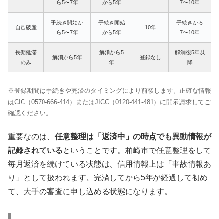
ら5〜7年
から5年
7〜10年
手続き開始か
手続き開始
手続きから
自己破産
10年
ら5〜7年
から5年
7〜10年
長期延滞
解消から5
解消後5年以
解消から5年
登録なし
のみ
年
降
※登録期間は手続きや完済のタイミングにより前後します。正確な情報
はCIC（0570-666-414）またはJICC（0120-441-481）に開示請求してご
確認ください。
重要なのは、
任意整理は「返済中」の時点でも異動情報が
記録されている
ということです。柏崎市で任意整理をして
毎月返済を続けている状態は、信用情報上は「事故情報あ
り」として扱われます。完済してから5年が経過して初め
て、大手の審査に申し込める状態になります。