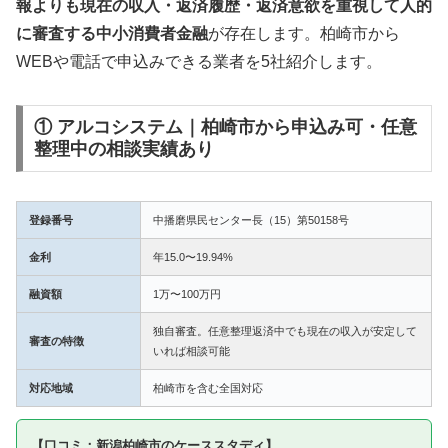
報よりも現在の収入・返済履歴・返済意欲を重視して人的
に審査する中小消費者金融
が存在します。柏崎市から
WEBや電話で申込みできる業者を5社紹介します。
① アルコシステム｜柏崎市から申込み可・任意
整理中の相談実績あり
登録番号
中播磨県民センター長（15）第50158号
金利
年15.0〜19.94%
融資額
1万〜100万円
独自審査。任意整理返済中でも現在の収入が安定して
審査の特徴
いれば相談可能
対応地域
柏崎市を含む全国対応
【口コミ：新潟柏崎市のケーススタディ】