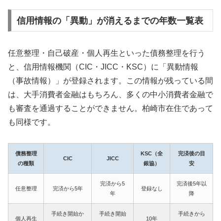
信用情報の「異動」が消えるまでの年数一覧表
任意整理・自己破産・個人再生といった債務整理を行う
と、信用情報機関（CIC・JICC・KSC）に「異動情報
（事故情報）」が登録されます。この情報が残っている間
は、大手消費者金融はもちろん、多くの中小消費者金融で
も審査を通過することができません。柏崎市在住であって
も同様です。
債務整理
KSC（全
完済後の目
CIC
JICC
の種類
銀協）
安
完済から5
完済後5年以
任意整理
完済から5年
登録なし
年
降
手続き開始か
手続き開始
手続きから
個人再生
10年