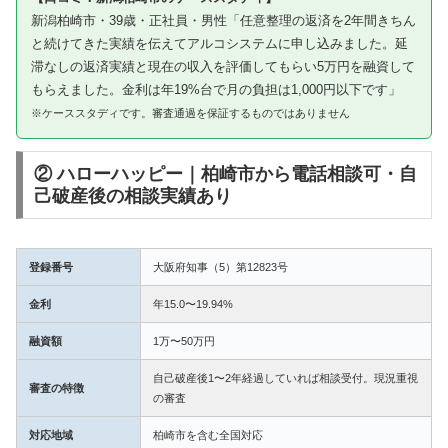
新潟柏崎市・39歳・正社員・男性「任意整理の返済を2年間きちん
と続けてきた実績を伝えてアルコシステムに申し込みました。延
滞なしの返済実績と現在の収入を評価してもらい5万円を融資して
もらえました。金利は年19%台で月の負担は1,000円以下です」
※ケーススタディです。審査通過を保証するものではありません
② ハローハッピー｜柏崎市から電話相談可・自
己破産後の相談実績あり
登録番号
大阪府知事（5）第12823号
金利
年15.0〜19.94%
融資額
1万〜50万円
自己破産後1〜2年経過していれば相談受付。現況重視
審査の特徴
の審査
対応地域
柏崎市を含む全国対応