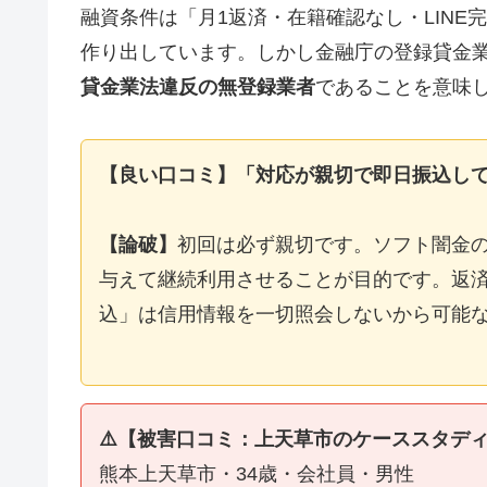
融資条件は「月1返済・在籍確認なし・LIN
作り出しています。しかし金融庁の登録貸金
貸金業法違反の無登録業者
であることを意味
【良い口コミ】「対応が親切で即日振込し
【論破】
初回は必ず親切です。ソフト闇金
与えて継続利用させることが目的です。返済
込」は信用情報を一切照会しないから可能
⚠️【被害口コミ：上天草市のケーススタデ
熊本上天草市・34歳・会社員・男性