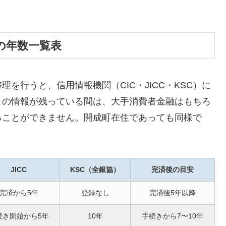
の年数一覧表
を行うと、信用情報機関（CIC・JICC・KSC）に
この情報が残っている間は、大手消費者金融はもちろ
ることができません。開成町在住であっても同様で
JICC
KSC（全銀協）
完済後の目安
完済から5年
登録なし
完済後5年以降
続き開始から5年
10年
手続きから7〜10年