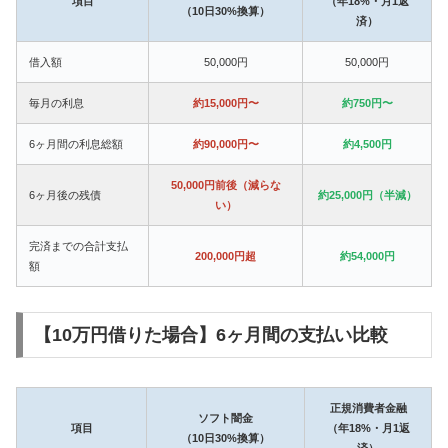
項目
（年18%・月1返
（10日30%換算）
済）
借入額
50,000円
50,000円
毎月の利息
約15,000円〜
約750円〜
6ヶ月間の利息総額
約90,000円〜
約4,500円
50,000円前後（減らな
6ヶ月後の残債
約25,000円（半減）
い）
完済までの合計支払
200,000円超
約54,000円
額
【10万円借りた場合】6ヶ月間の支払い比較
正規消費者金融
ソフト闇金
項目
（年18%・月1返
（10日30%換算）
済）