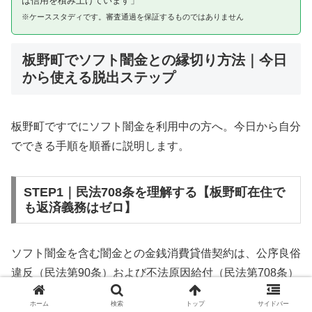
は信用を積み上げています」
※ケーススタディです。審査通過を保証するものではありません
板野町でソフト闇金との縁切り方法｜今日
から使える脱出ステップ
板野町ですでにソフト闇金を利用中の方へ。今日から自分
でできる手順を順番に説明します。
STEP1｜民法708条を理解する【板野町在住で
も返済義務はゼロ】
ソフト闇金を含む闇金との金銭消費貸借契約は、公序良俗
違反（民法第90条）および不法原因給付（民法第708条）
に該当するため、法的には無効です。板野町在住であって
ホーム
検索
トップ
サイドバー
も同様です。