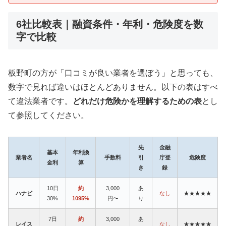
6社比較表｜融資条件・年利・危険度を数
字で比較
板野町の方が「口コミが良い業者を選ぼう」と思っても、
数字で見れば違いはほとんどありません。以下の表はすべ
て違法業者です。
どれだけ危険かを理解するための表
とし
て参照してください。
先
金融
基本
年利換
業者名
手数料
引
庁登
危険度
金利
算
き
録
10日
約
3,000
あ
ハナビ
なし
★★★★★
30%
1095%
円〜
り
7日
約
3,000
あ
レイス
なし
★★★★★