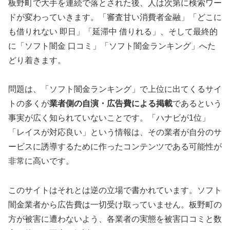
板野町で大手を連続で落とされた後、人は次第に検索ワー
ドが変わっていきます。「審査甘い消費者金融」「どこに
も借りれない 即日」「延滞中 借りれる」、そして最終的
に「ソフト闇金 口コミ」「ソフト闇金ランキング」へた
どり着きます。
問題は、「ソフト闇金ランキング」で上位に出てくるサイ
トの多くが
業者側の自演・広告費による掲載
であるという
事実が広く知られていないことです。「ハナビが1位」
「レイスが対応良い」という情報は、その業者が自分のサ
ービスに誘導するために作ったコンテンツである可能性が
非常に高いです。
このサイトはそれとは逆の立場で書かれています。ソフト
闇金業者から広告費は一切受け取っていません。板野町の
方が被害に遭わないよう、各業者の実態を被害口コミと数