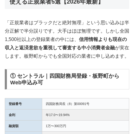
使える正規業者5選【2026年最新】
「正規業者はブラックだと絶対無理」という思い込みは半
分正解で半分誤りです。大手はほぼ無理です。しかし全国
1,500社以上の登録業者の中には、
信用情報よりも現在の
収入と返済意欲を重視して審査する中小消費者金融
が実在
します。板野町からでも全国対応の業者に申し込めます。
① セントラル｜四国財務局登録・板野町から
Web申込み可
登録番号
四国財務局長（8）第00091号
金利
年17.0〜19.94%
融資額
1万〜300万円