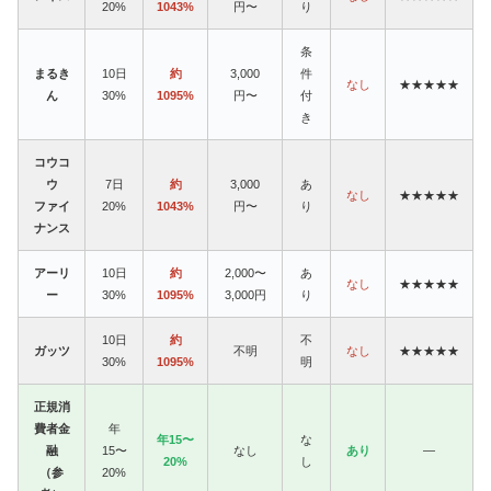
20%
1043%
円〜
り
条
まるき
10日
約
3,000
件
なし
★★★★★
ん
30%
1095%
円〜
付
き
コウコ
ウ
7日
約
3,000
あ
なし
★★★★★
ファイ
20%
1043%
円〜
り
ナンス
アーリ
10日
約
2,000〜
あ
なし
★★★★★
ー
30%
1095%
3,000円
り
10日
約
不
ガッツ
不明
なし
★★★★★
30%
1095%
明
正規消
費者金
年
年15〜
な
融
15〜
なし
あり
—
20%
し
（参
20%