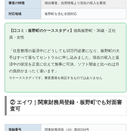
審査の特徴
独自審査。信用情報より現在の収入を重視
対応地域
板野町を含む全国対応
【口コミ：板野町のケーススタディ】
徳島板野町・36歳・正社
員・女性
「任意整理の返済中にどうしても10万円必要になり、板野町の大
手はすべて落ちてセントラルに申し込みました。現在の収入と返
済中の状況を正直に伝えて無事に可決。ソフト闇金と比べれば月
の負担がまったく違います」
※ケーススタディです。審査通過を保証するものではありません
② エイワ｜関東財務局登録・板野町でも対面審
査可
登録番号
関東財務局長（14）第00154号