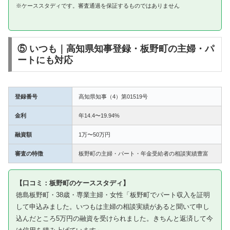
※ケーススタディです。審査通過を保証するものではありません
⑤ いつも｜高知県知事登録・板野町の主婦・パ
ートにも対応
登録番号
高知県知事（4）第01519号
金利
年14.4〜19.94%
融資額
1万〜50万円
審査の特徴
板野町の主婦・パート・年金受給者の相談実績豊富
【口コミ：板野町のケーススタディ】
徳島板野町・38歳・専業主婦・女性「板野町でパート収入を証明
して申込みました。いつもは主婦の相談実績があると聞いて申し
込んだところ5万円の融資を受けられました。きちんと返済して今