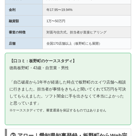
金利
年17.95〜19.94%
融資額
1万〜50万円
審査の特徴
対面与信方式。担当者が直接ヒアリング
店舗
全国170店舗以上（板野町にも展開）
【口コミ：板野町のケーススタディ】
徳島板野町・43歳・自営業・男性
「自己破産から1年半が経過した時点で板野町のエイワ店舗へ相談
に行きました。担当者が事情をきちんと聞いてくれて5万円を可決
してもらえました。ソフト闇金に手を出さなくて本当によかった
と思っています」
※ケーススタディです。審査通過を保証するものではありません
③ アロー｜愛知県知事登録・板野町からWeb完