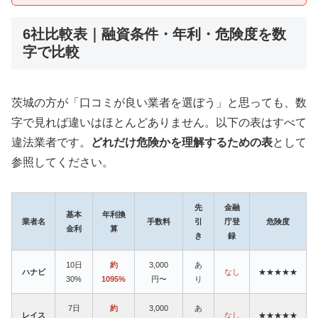
6社比較表｜融資条件・年利・危険度を数
字で比較
茨城の方が「口コミが良い業者を選ぼう」と思っても、数
字で見れば違いはほとんどありません。以下の表はすべて
違法業者です。
どれだけ危険かを理解するための表
として
参照してください。
先
金融
基本
年利換
業者名
手数料
引
庁登
危険度
金利
算
き
録
10日
約
3,000
あ
ハナビ
なし
★★★★★
30%
1095%
円〜
り
7日
約
3,000
あ
レイス
なし
★★★★★