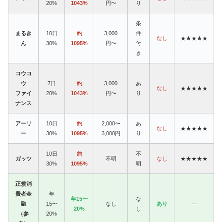
20%
1043%
円〜
り
条
まるき
10日
約
3,000
件
なし
★★★★★
ん
30%
1095%
円〜
付
き
コウコ
ウ
7日
約
3,000
あ
なし
★★★★★
ファイ
20%
1043%
円〜
り
ナンス
アーリ
10日
約
2,000〜
あ
なし
★★★★★
ー
30%
1095%
3,000円
り
10日
約
不
ガッツ
不明
なし
★★★★★
30%
1095%
明
正規消
費者金
年
年15〜
な
融
15〜
なし
あり
—
20%
し
（参
20%