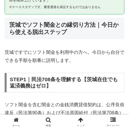
用を積み上げています」
※ケーススタディです。審査通過を保証するものではありません
茨城でソフト闇金との縁切り方法｜今日か
ら使える脱出ステップ
茨城ですでにソフト闇金を利用中の方へ。今日から自分で
できる手順を順番に説明します。
STEP1｜民法708条を理解する【茨城在住でも
返済義務はゼロ】
ソフト闇金を含む闇金との金銭消費貸借契約は、公序良俗
違反（民法第90条）および不法原因給付（民法第708条）
に該当するため、法的には無効です。茨城在住であっても
ホーム
検索
トップ
サイドバー
同様です。