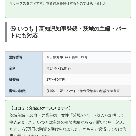
※ケーススタディです。審査通過を保証するものではありません
⑤ いつも｜高知県知事登録・茨城の主婦・パー
トにも対応
登録番号
高知県知事（4）第01519号
金利
年14.4〜19.94%
融資額
1万〜50万円
審査の特徴
茨城の主婦・パート・年金受給者の相談実績豊富
【口コミ：茨城のケーススタディ】
茨城茨城・38歳・専業主婦・女性「茨城でパート収入を証明して
申込みました。いつもは主婦の相談実績があると聞いて申し込ん
だところ5万円の融資を受けられました。きちんと返済して今は信