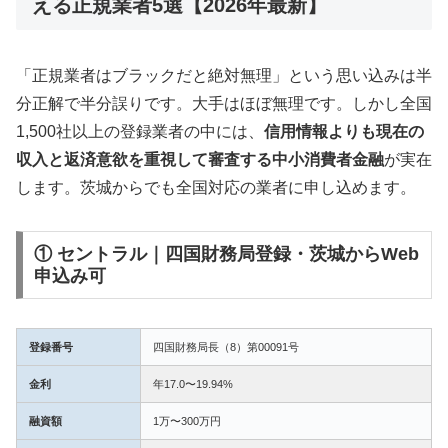
える正規業者5選【2026年最新】
「正規業者はブラックだと絶対無理」という思い込みは半
分正解で半分誤りです。大手はほぼ無理です。しかし全国
1,500社以上の登録業者の中には、
信用情報よりも現在の
収入と返済意欲を重視して審査する中小消費者金融
が実在
します。茨城からでも全国対応の業者に申し込めます。
① セントラル｜四国財務局登録・茨城からWeb
申込み可
登録番号
四国財務局長（8）第00091号
金利
年17.0〜19.94%
融資額
1万〜300万円