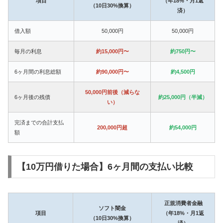
項目
（年18%・月1返
（10日30%換算）
済）
借入額
50,000円
50,000円
毎月の利息
約15,000円〜
約750円〜
6ヶ月間の利息総額
約90,000円〜
約4,500円
50,000円前後（減らな
6ヶ月後の残債
約25,000円（半減）
い）
完済までの合計支払
200,000円超
約54,000円
額
【10万円借りた場合】6ヶ月間の支払い比較
正規消費者金融
ソフト闇金
項目
（年18%・月1返
（10日30%換算）
済）