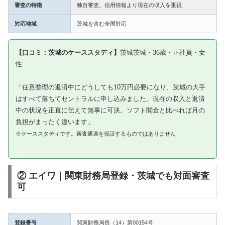
審査の特徴
独自審査。信用情報より現在の収入を重視
対応地域
茨城を含む全国対応
【口コミ：茨城のケーススタディ】
茨城茨城・36歳・正社員・女
性
「任意整理の返済中にどうしても10万円必要になり、茨城の大手
はすべて落ちてセントラルに申し込みました。現在の収入と返済
中の状況を正直に伝えて無事に可決。ソフト闇金と比べれば月の
負担がまったく違います」
※ケーススタディです。審査通過を保証するものではありません
② エイワ｜関東財務局登録・茨城でも対面審査
可
登録番号
関東財務局長（14）第00154号