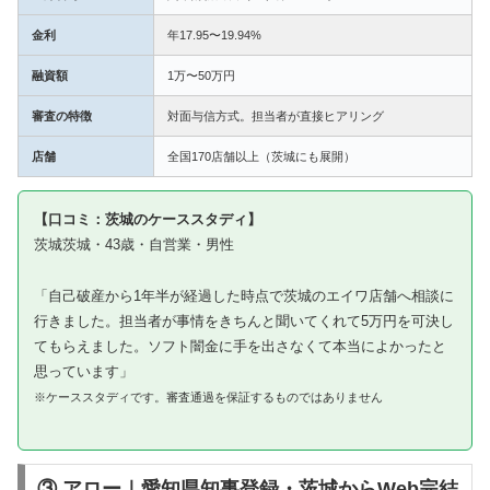
金利
年17.95〜19.94%
融資額
1万〜50万円
審査の特徴
対面与信方式。担当者が直接ヒアリング
店舗
全国170店舗以上（茨城にも展開）
【口コミ：茨城のケーススタディ】
茨城茨城・43歳・自営業・男性
「自己破産から1年半が経過した時点で茨城のエイワ店舗へ相談に
行きました。担当者が事情をきちんと聞いてくれて5万円を可決し
てもらえました。ソフト闇金に手を出さなくて本当によかったと
思っています」
※ケーススタディです。審査通過を保証するものではありません
③ アロー｜愛知県知事登録・茨城からWeb完結