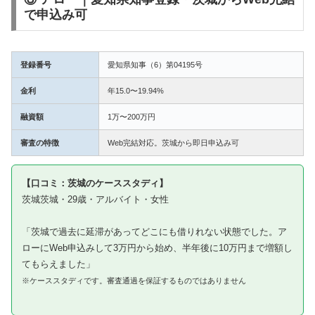
で申込み可
登録番号
愛知県知事（6）第04195号
金利
年15.0〜19.94%
融資額
1万〜200万円
審査の特徴
Web完結対応。茨城から即日申込み可
【口コミ：茨城のケーススタディ】
茨城茨城・29歳・アルバイト・女性
「茨城で過去に延滞があってどこにも借りれない状態でした。ア
ローにWeb申込みして3万円から始め、半年後に10万円まで増額し
てもらえました」
※ケーススタディです。審査通過を保証するものではありません