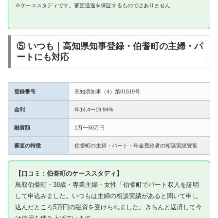
※ケーススタディです。審査通過を保証するものではありません
⑤ いつも｜高知県知事登録・伯耆町の主婦・パ
ートにも対応
登録番号
高知県知事（4）第01519号
金利
年14.4〜19.94%
融資額
1万〜50万円
審査の特徴
伯耆町の主婦・パート・年金受給者の相談実績豊富
【口コミ：伯耆町のケーススタディ】
鳥取伯耆町・38歳・専業主婦・女性「伯耆町でパート収入を証明
して申込みました。いつもは主婦の相談実績があると聞いて申し
込んだところ5万円の融資を受けられました。きちんと返済して今