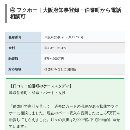
④ フクホー｜大阪府知事登録・伯耆町から電話
相談可
登録番号
大阪府知事（6）第12736号
金利
年7.3〜19.94%
融資額
5万〜200万円
対応地域
伯耆町を含む全国対応
【口コミ：伯耆町のケーススタディ】
鳥取伯耆町・51歳・パート・女性
「伯耆町で家計が苦しく、過去にカードの滞納がある状態でフク
ホーに相談しました。現在のパート収入を説明したところ5万円を
融資してもらえました。月々の負担は2,000円以下で計画的に返せ
ています」