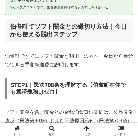
は信用を積み上げています」
※ケーススタディです。審査通過を保証するものではありません
伯耆町でソフト闇金との縁切り方法｜今日
から使える脱出ステップ
伯耆町ですでにソフト闇金を利用中の方へ。今日から自分
でできる手順を順番に説明します。
STEP1｜民法708条を理解する【伯耆町在住で
も返済義務はゼロ】
ソフト闇金を含む闇金との金銭消費貸借契約は、公序良俗
違反（民法第90条）および不法原因給付（民法第708条）
に該当するため、法的には無効です。伯耆町在住であって
ホーム
検索
トップ
サイドバー
も同様です。