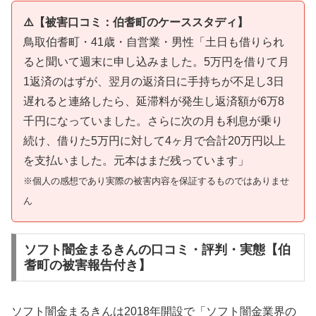
⚠️【被害口コミ：伯耆町のケーススタディ】
鳥取伯耆町・41歳・自営業・男性「土日も借りられ
ると聞いて週末に申し込みました。5万円を借りて月
1返済のはずが、翌月の返済日に手持ちが不足し3日
遅れると連絡したら、延滞料が発生し返済額が6万8
千円になっていました。さらに次の月も利息が乗り
続け、借りた5万円に対して4ヶ月で合計20万円以上
を支払いました。元本はまだ残っています」
※個人の感想であり実際の被害内容を保証するものではありませ
ん
ソフト闇金まるきんの口コミ・評判・実態【伯
耆町の被害報告付き】
ソフト闇金まるきんは2018年開設で「ソフト闇金業界の