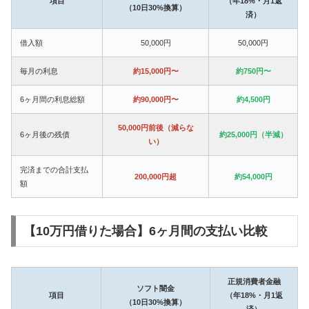
項目
（年18%・月1返
（10日30%換算）
済）
借入額
50,000円
50,000円
毎月の利息
約15,000円〜
約750円〜
6ヶ月間の利息総額
約90,000円〜
約4,500円
50,000円前後（減らな
6ヶ月後の残債
約25,000円（半減）
い）
完済までの合計支払
200,000円超
約54,000円
額
【10万円借りた場合】6ヶ月間の支払い比較
正規消費者金融
ソフト闇金
項目
（年18%・月1返
（10日30%換算）
済）