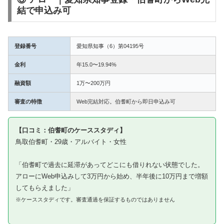
結で申込み可
登録番号
愛知県知事（6）第04195号
金利
年15.0〜19.94%
融資額
1万〜200万円
審査の特徴
Web完結対応。伯耆町から即日申込み可
【口コミ：伯耆町のケーススタディ】
鳥取伯耆町・29歳・アルバイト・女性
「伯耆町で過去に延滞があってどこにも借りれない状態でした。
アローにWeb申込みして3万円から始め、半年後に10万円まで増額
してもらえました」
※ケーススタディです。審査通過を保証するものではありません