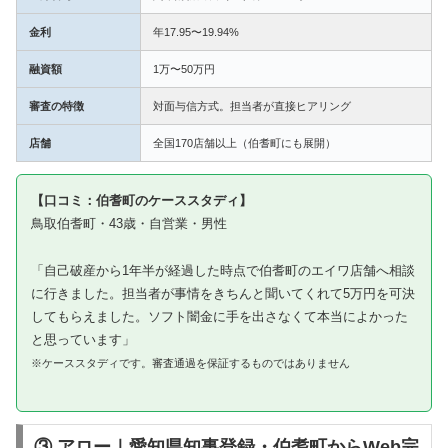
金利
年17.95〜19.94%
融資額
1万〜50万円
審査の特徴
対面与信方式。担当者が直接ヒアリング
店舗
全国170店舗以上（伯耆町にも展開）
【口コミ：伯耆町のケーススタディ】
鳥取伯耆町・43歳・自営業・男性
「自己破産から1年半が経過した時点で伯耆町のエイワ店舗へ相談
に行きました。担当者が事情をきちんと聞いてくれて5万円を可決
してもらえました。ソフト闇金に手を出さなくて本当によかった
と思っています」
※ケーススタディです。審査通過を保証するものではありません
③ アロー｜愛知県知事登録・伯耆町からWeb完