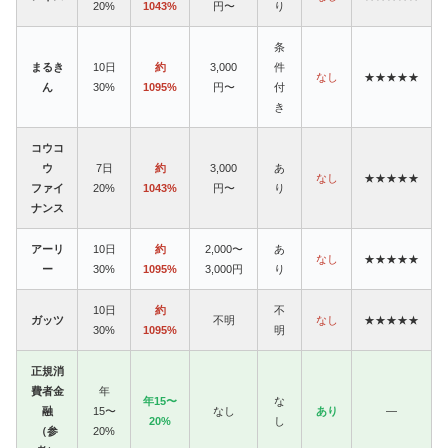
20%
1043%
円〜
り
条
まるき
10日
約
3,000
件
なし
★★★★★
ん
30%
1095%
円〜
付
き
コウコ
ウ
7日
約
3,000
あ
なし
★★★★★
ファイ
20%
1043%
円〜
り
ナンス
アーリ
10日
約
2,000〜
あ
なし
★★★★★
ー
30%
1095%
3,000円
り
10日
約
不
ガッツ
不明
なし
★★★★★
30%
1095%
明
正規消
費者金
年
年15〜
な
融
15〜
なし
あり
—
20%
し
（参
20%