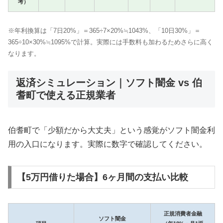
考）
※年利換算は「7日20%」＝365÷7×20%≒1043%、「10日30%」＝
365÷10×30%≒1095%で計算。実際には手数料も加わるためさらに高く
なります。
返済シミュレーション｜ソフト闇金 vs 伯
耆町で使える正規業者
伯耆町で「少額だから大丈夫」という感覚がソフト闇金利
用の入口になります。実際に数字で確認してください。
【5万円借りた場合】6ヶ月間の支払い比較
正規消費者金融
ソフト闇金