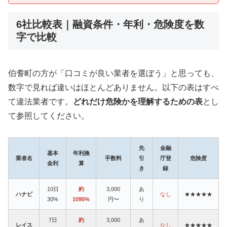
6社比較表｜融資条件・年利・危険度を数
字で比較
伯耆町の方が「口コミが良い業者を選ぼう」と思っても、
数字で見れば違いはほとんどありません。以下の表はすべ
て違法業者です。
どれだけ危険かを理解するための表
とし
て参照してください。
先
金融
基本
年利換
業者名
手数料
引
庁登
危険度
金利
算
き
録
10日
約
3,000
あ
ハナビ
なし
★★★★★
30%
1095%
円〜
り
7日
約
3,000
あ
レイス
なし
★★★★★