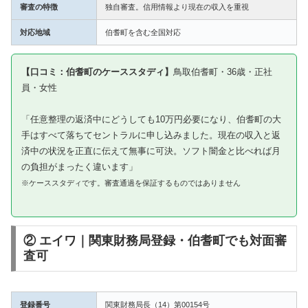
審査の特徴
独自審査。信用情報より現在の収入を重視
対応地域
伯耆町を含む全国対応
【口コミ：伯耆町のケーススタディ】
鳥取伯耆町・36歳・正社
員・女性
「任意整理の返済中にどうしても10万円必要になり、伯耆町の大
手はすべて落ちてセントラルに申し込みました。現在の収入と返
済中の状況を正直に伝えて無事に可決。ソフト闇金と比べれば月
の負担がまったく違います」
※ケーススタディです。審査通過を保証するものではありません
② エイワ｜関東財務局登録・伯耆町でも対面審
査可
登録番号
関東財務局長（14）第00154号