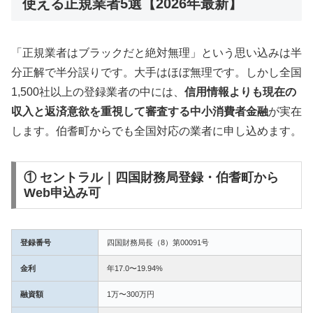
使える正規業者5選【2026年最新】
「正規業者はブラックだと絶対無理」という思い込みは半
分正解で半分誤りです。大手はほぼ無理です。しかし全国
1,500社以上の登録業者の中には、
信用情報よりも現在の
収入と返済意欲を重視して審査する中小消費者金融
が実在
します。伯耆町からでも全国対応の業者に申し込めます。
① セントラル｜四国財務局登録・伯耆町から
Web申込み可
登録番号
四国財務局長（8）第00091号
金利
年17.0〜19.94%
融資額
1万〜300万円