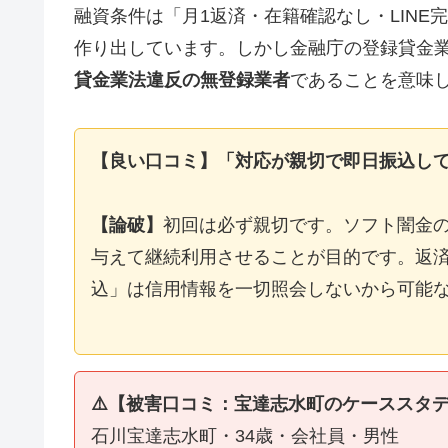
融資条件は「月1返済・在籍確認なし・LIN
作り出しています。しかし金融庁の登録貸金
貸金業法違反の無登録業者
であることを意味
【良い口コミ】「対応が親切で即日振込し
【論破】
初回は必ず親切です。ソフト闇金
与えて継続利用させることが目的です。返済
込」は信用情報を一切照会しないから可能
⚠️【被害口コミ：宝達志水町のケーススタ
石川宝達志水町・34歳・会社員・男性