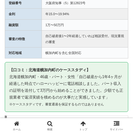
登録番号
大阪府知事（5）第12823号
金利
年15.0〜19.94%
融資額
1万〜50万円
自己破産後1〜2年経過していれば相談受付。現況重視
審査の特徴
の審査
対応地域
幌加内町を含む全国対応
【口コミ：北海道幌加内町のケーススタディ】
北海道幌加内町・46歳・パート・女性「自己破産から1年4ヶ月が
経過した時点でハローハッピーに電話相談しました。パート収入
の証明を送付して3万円から始めることができました。少額でも正
規業者で返済実績を積めるのが大事だと実感しています」
※ケーススタディです。審査通過を保証するものではありません
③ キャネット｜幌加内町から申込み可・北海
道〜九州まで多拠点登録
ホーム
検索
トップ
サイドバー