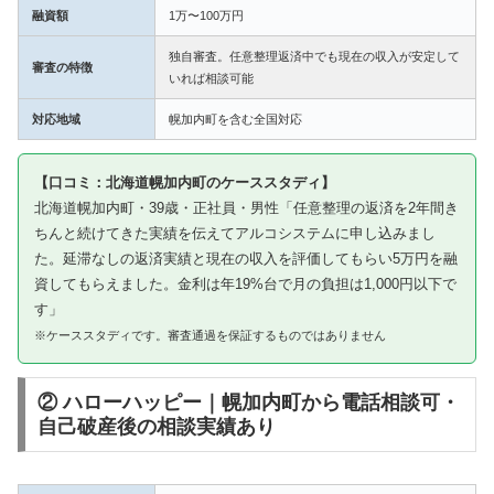
融資額
1万〜100万円
独自審査。任意整理返済中でも現在の収入が安定して
審査の特徴
いれば相談可能
対応地域
幌加内町を含む全国対応
【口コミ：北海道幌加内町のケーススタディ】
北海道幌加内町・39歳・正社員・男性「任意整理の返済を2年間き
ちんと続けてきた実績を伝えてアルコシステムに申し込みまし
た。延滞なしの返済実績と現在の収入を評価してもらい5万円を融
資してもらえました。金利は年19%台で月の負担は1,000円以下で
す」
※ケーススタディです。審査通過を保証するものではありません
② ハローハッピー｜幌加内町から電話相談可・
自己破産後の相談実績あり