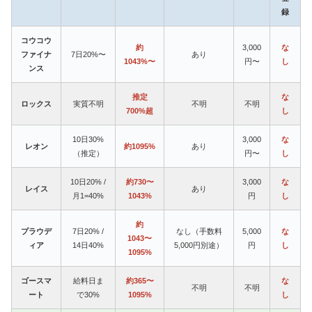
録
コウコウ
約
3,000
な
ファイナ
7日20%〜
あり
1043%〜
円〜
し
ンス
推定
な
ロックス
実質不明
不明
不明
700%超
し
10日30%
3,000
な
レオン
約1095%
あり
（推定）
円〜
し
10日20% /
約730〜
3,000
な
レイス
あり
月1=40%
1043%
円
し
約
プラウデ
7日20% /
なし（手数料
5,000
な
1043〜
ィア
14日40%
5,000円別途）
円
し
1095%
ゴースマ
給料日ま
約365〜
な
不明
不明
ート
で30%
1095%
し