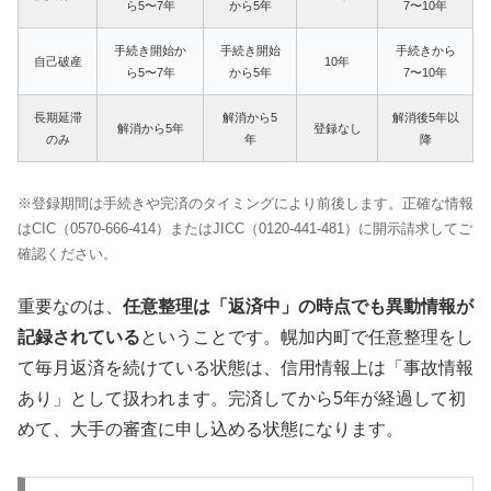
ら5〜7年
から5年
7〜10年
手続き開始か
手続き開始
手続きから
自己破産
10年
ら5〜7年
から5年
7〜10年
長期延滞
解消から5
解消後5年以
解消から5年
登録なし
のみ
年
降
※登録期間は手続きや完済のタイミングにより前後します。正確な情報
はCIC（0570-666-414）またはJICC（0120-441-481）に開示請求してご
確認ください。
重要なのは、
任意整理は「返済中」の時点でも異動情報が
記録されている
ということです。幌加内町で任意整理をし
て毎月返済を続けている状態は、信用情報上は「事故情報
あり」として扱われます。完済してから5年が経過して初
めて、大手の審査に申し込める状態になります。