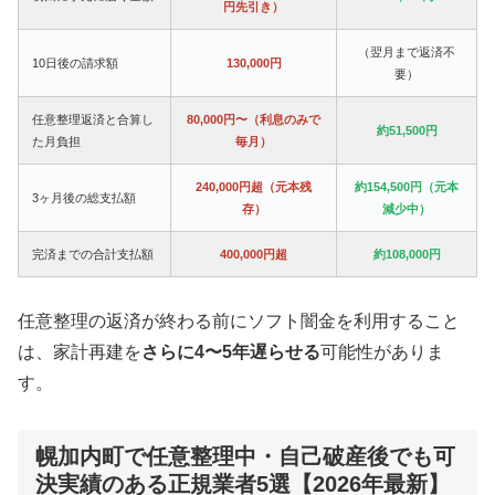
円先引き）
（翌月まで返済不
10日後の請求額
130,000円
要）
任意整理返済と合算し
80,000円〜（利息のみで
約51,500円
た月負担
毎月）
240,000円超（元本残
約154,500円（元本
3ヶ月後の総支払額
存）
減少中）
完済までの合計支払額
400,000円超
約108,000円
任意整理の返済が終わる前にソフト闇金を利用すること
は、家計再建を
さらに4〜5年遅らせる
可能性がありま
す。
幌加内町で任意整理中・自己破産後でも可
決実績のある正規業者5選【2026年最新】