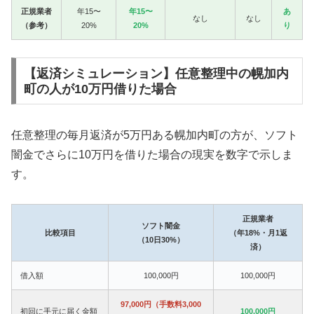
正規業者
年15〜
年15〜
あ
なし
なし
（参考）
20%
20%
り
【返済シミュレーション】任意整理中の幌加内
町の人が10万円借りた場合
任意整理の毎月返済が5万円ある幌加内町の方が、ソフト
闇金でさらに10万円を借りた場合の現実を数字で示しま
す。
正規業者
ソフト闇金
比較項目
（年18%・月1返
（10日30%）
済）
借入額
100,000円
100,000円
97,000円（手数料3,000
初回に手元に届く金額
100,000円