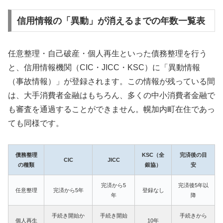
信用情報の「異動」が消えるまでの年数一覧表
任意整理・自己破産・個人再生といった債務整理を行う
と、信用情報機関（CIC・JICC・KSC）に「異動情報
（事故情報）」が登録されます。この情報が残っている間
は、大手消費者金融はもちろん、多くの中小消費者金融で
も審査を通過することができません。幌加内町在住であっ
ても同様です。
債務整理
KSC（全
完済後の目
CIC
JICC
の種類
銀協）
安
完済から5
完済後5年以
任意整理
完済から5年
登録なし
年
降
手続き開始か
手続き開始
手続きから
個人再生
10年