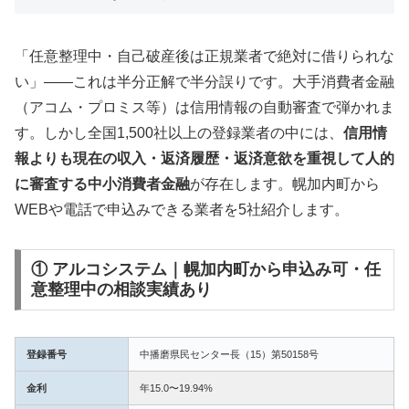
「任意整理中・自己破産後は正規業者で絶対に借りられな
い」——これは半分正解で半分誤りです。大手消費者金融
（アコム・プロミス等）は信用情報の自動審査で弾かれま
す。しかし全国1,500社以上の登録業者の中には、
信用情
報よりも現在の収入・返済履歴・返済意欲を重視して人的
に審査する中小消費者金融
が存在します。幌加内町から
WEBや電話で申込みできる業者を5社紹介します。
① アルコシステム｜幌加内町から申込み可・任
意整理中の相談実績あり
登録番号
中播磨県民センター長（15）第50158号
金利
年15.0〜19.94%