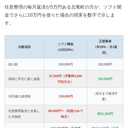
任意整理の毎月返済が5万円ある北竜町の方が、ソフト闇
金でさらに10万円を借りた場合の現実を数字で示しま
す。
正規業者
ソフト闇金
比較項目
（年18%・月1返
（10日30%）
済）
借入額
100,000円
100,000円
97,000円（手数料3,000
初回に手元に届く金額
100,000円
円先引き）
（翌月まで返済不
10日後の請求額
130,000円
要）
任意整理返済と合算し
80,000円〜（利息のみで
約51,500円
た月負担
毎月）