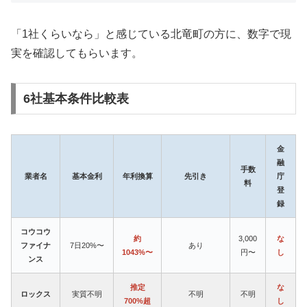
「1社くらいなら」と感じている北竜町の方に、数字で現
実を確認してもらいます。
6社基本条件比較表
金
融
手数
業者名
基本金利
年利換算
先引き
庁
料
登
録
コウコウ
約
3,000
な
ファイナ
7日20%〜
あり
1043%〜
円〜
し
ンス
推定
な
ロックス
実質不明
不明
不明
700%超
し