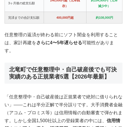
240,000円超（元本残
約154,500円（元本
3ヶ月後の総支払額
存）
減少中）
完済までの合計支払額
400,000円超
約108,000円
任意整理の返済が終わる前にソフト闇金を利用すること
は、家計再建を
さらに4〜5年遅らせる
可能性がありま
す。
北竜町で任意整理中・自己破産後でも可決
実績のある正規業者5選【2026年最新】
「任意整理中・自己破産後は正規業者で絶対に借りられな
い」——これは半分正解で半分誤りです。大手消費者金融
（アコム・プロミス等）は信用情報の自動審査で弾かれま
す。しかし全国1,500社以上の登録業者の中には、
信用情