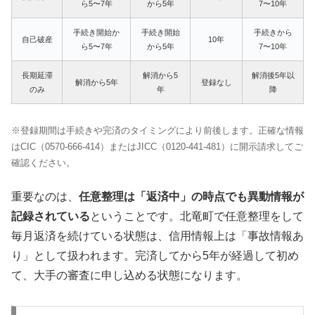
ら5〜7年
から5年
7〜10年
手続き開始か
手続き開始
手続きから
自己破産
10年
ら5〜7年
から5年
7〜10年
長期延滞
解消から5
解消後5年以
解消から5年
登録なし
のみ
年
降
※登録期間は手続きや完済のタイミングにより前後します。正確な情報
はCIC（0570-666-414）またはJICC（0120-441-481）に開示請求してご
確認ください。
重要なのは、
任意整理は「返済中」の時点でも異動情報が
記録されている
ということです。北竜町で任意整理をして
毎月返済を続けている状態は、信用情報上は「事故情報あ
り」として扱われます。完済してから5年が経過して初め
て、大手の審査に申し込める状態になります。