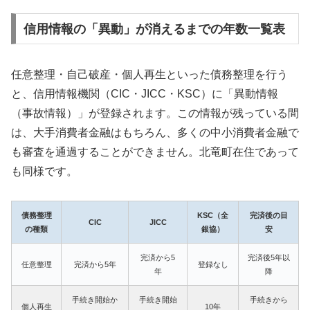
信用情報の「異動」が消えるまでの年数一覧表
任意整理・自己破産・個人再生といった債務整理を行う
と、信用情報機関（CIC・JICC・KSC）に「異動情報
（事故情報）」が登録されます。この情報が残っている間
は、大手消費者金融はもちろん、多くの中小消費者金融で
も審査を通過することができません。北竜町在住であって
も同様です。
債務整理
KSC（全
完済後の目
CIC
JICC
の種類
銀協）
安
完済から5
完済後5年以
任意整理
完済から5年
登録なし
年
降
手続き開始か
手続き開始
手続きから
個人再生
10年