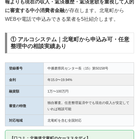
報よりも現在の収入・返済履歴・返済意欲を重視して人的
に審査する中小消費者金融
が存在します。北竜町から
WEBや電話で申込みできる業者を5社紹介します。
① アルコシステム｜北竜町から申込み可・任意
整理中の相談実績あり
登録番号
中播磨県民センター長（15）第50158号
金利
年15.0〜19.94%
融資額
1万〜100万円
独自審査。任意整理返済中でも現在の収入が安定して
審査の特徴
いれば相談可能
対応地域
北竜町を含む全国対応
【口コミ：北海道北竜町のケーススタディ】