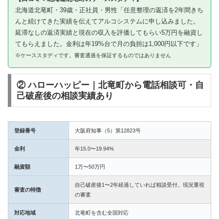
北海道北竜町・39歳・正社員・男性「任意整理の返済を2年間きち
んと続けてきた実績を伝えてアルコシステムに申し込みました。
延滞なしの返済実績と現在の収入を評価してもらい5万円を融資し
てもらえました。金利は年19%台で月の負担は1,000円以下です」
※ケーススタディです。審査通過を保証するものではありません
② ハローハッピー｜北竜町から電話相談可・自
己破産後の相談実績あり
登録番号
大阪府知事（5）第12823号
金利
年15.0〜19.94%
融資額
1万〜50万円
自己破産後1〜2年経過していれば相談受付。現況重視
審査の特徴
の審査
対応地域
北竜町を含む全国対応