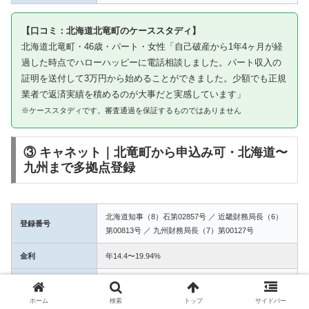
【口コミ：北海道北竜町のケーススタディ】
北海道北竜町・46歳・パート・女性「自己破産から1年4ヶ月が経
過した時点でハローハッピーに電話相談しました。パート収入の
証明を送付して3万円から始めることができました。少額でも正規
業者で返済実績を積めるのが大事だと実感しています」
※ケーススタディです。審査通過を保証するものではありません
③ キャネット｜北竜町から申込み可・北海道〜
九州まで多拠点登録
北海道知事（8）石第02857号 ／ 近畿財務局長（6）
登録番号
第00813号 ／ 九州財務局長（7）第00127号
金利
年14.4〜19.94%
融資額
1万〜50万円
ホーム
検索
トップ
サイドバー
3拠点登録の信頼性。北竜町からWEB完結で申込み可