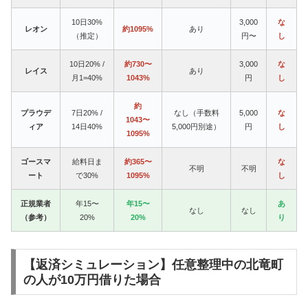
10日30%
3,000
な
レオン
約1095%
あり
（推定）
円〜
し
10日20% /
約730〜
3,000
な
レイス
あり
月1=40%
1043%
円
し
約
プラウデ
7日20% /
なし（手数料
5,000
な
1043〜
ィア
14日40%
5,000円別途）
円
し
1095%
ゴースマ
給料日ま
約365〜
な
不明
不明
ート
で30%
1095%
し
正規業者
年15〜
年15〜
あ
なし
なし
（参考）
20%
20%
り
【返済シミュレーション】任意整理中の北竜町
の人が10万円借りた場合