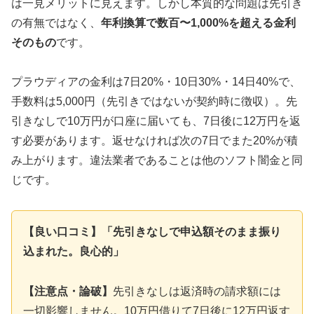
は一見メリットに見えます。しかし本質的な問題は先引き
の有無ではなく、
年利換算で数百〜1,000%を超える金利
そのもの
です。
プラウディアの金利は7日20%・10日30%・14日40%で、
手数料は5,000円（先引きではないが契約時に徴収）。先
引きなしで10万円が口座に届いても、7日後に12万円を返
す必要があります。返せなければ次の7日でまた20%が積
み上がります。違法業者であることは他のソフト闇金と同
じです。
【良い口コミ】「先引きなしで申込額そのまま振り
込まれた。良心的」
【注意点・論破】
先引きなしは返済時の請求額には
一切影響しません。10万円借りて7日後に12万円返す