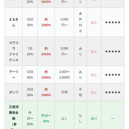
20%
1043%
円〜
り
条
まるき
10日
約
3,000
件
なし
★★★★★
ん
30%
1095%
円〜
付
き
コウコ
ウ
7日
約
3,000
あ
なし
★★★★★
ファイ
20%
1043%
円〜
り
ナンス
アーリ
10日
約
2,000〜
あ
なし
★★★★★
ー
30%
1095%
3,000円
り
10日
約
不
ガッツ
不明
なし
★★★★★
30%
1095%
明
正規消
費者金
年
年15〜
な
融
15〜
なし
あり
—
20%
し
（参
20%