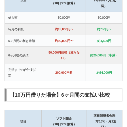
項目
（年18%・月1返
（10日30%換算）
済）
借入額
50,000円
50,000円
毎月の利息
約15,000円〜
約750円〜
6ヶ月間の利息総額
約90,000円〜
約4,500円
50,000円前後（減らな
6ヶ月後の残債
約25,000円（半減）
い）
完済までの合計支払
200,000円超
約54,000円
額
【10万円借りた場合】6ヶ月間の支払い比較
正規消費者金融
ソフト闇金
項目
（年18%・月1返
（10日30%換算）
済）