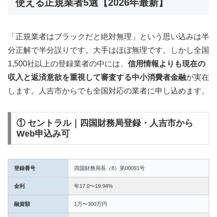
使える正規業者5選【2026年最新】
「正規業者はブラックだと絶対無理」という思い込みは半
分正解で半分誤りです。大手はほぼ無理です。しかし全国
1,500社以上の登録業者の中には、
信用情報よりも現在の
収入と返済意欲を重視して審査する中小消費者金融
が実在
します。人吉市からでも全国対応の業者に申し込めます。
① セントラル｜四国財務局登録・人吉市から
Web申込み可
登録番号
四国財務局長（8）第00091号
金利
年17.0〜19.94%
融資額
1万〜300万円