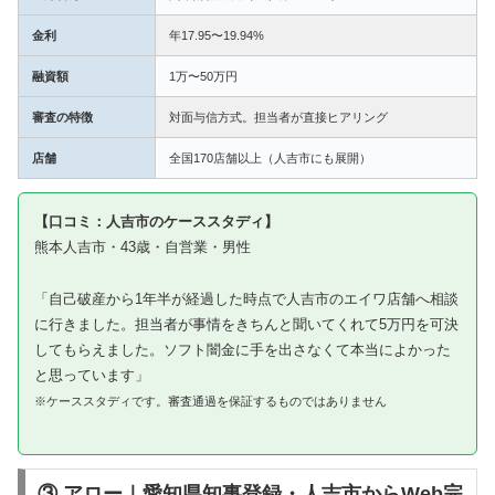
金利
年17.95〜19.94%
融資額
1万〜50万円
審査の特徴
対面与信方式。担当者が直接ヒアリング
店舗
全国170店舗以上（人吉市にも展開）
【口コミ：人吉市のケーススタディ】
熊本人吉市・43歳・自営業・男性
「自己破産から1年半が経過した時点で人吉市のエイワ店舗へ相談
に行きました。担当者が事情をきちんと聞いてくれて5万円を可決
してもらえました。ソフト闇金に手を出さなくて本当によかった
と思っています」
※ケーススタディです。審査通過を保証するものではありません
③ アロー｜愛知県知事登録・人吉市からWeb完