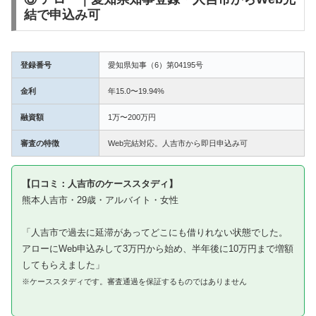
結で申込み可
登録番号
愛知県知事（6）第04195号
金利
年15.0〜19.94%
融資額
1万〜200万円
審査の特徴
Web完結対応。人吉市から即日申込み可
【口コミ：人吉市のケーススタディ】
熊本人吉市・29歳・アルバイト・女性
「人吉市で過去に延滞があってどこにも借りれない状態でした。
アローにWeb申込みして3万円から始め、半年後に10万円まで増額
してもらえました」
※ケーススタディです。審査通過を保証するものではありません