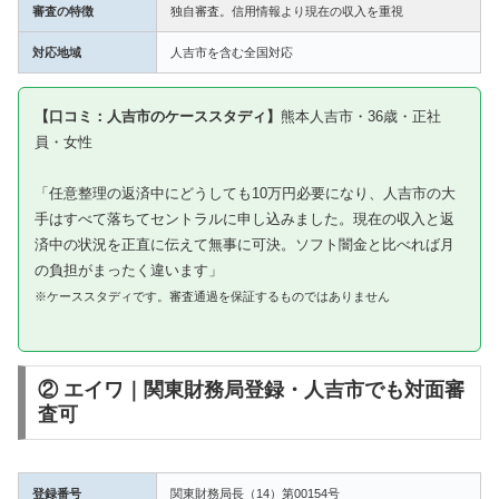
審査の特徴
独自審査。信用情報より現在の収入を重視
対応地域
人吉市を含む全国対応
【口コミ：人吉市のケーススタディ】
熊本人吉市・36歳・正社
員・女性
「任意整理の返済中にどうしても10万円必要になり、人吉市の大
手はすべて落ちてセントラルに申し込みました。現在の収入と返
済中の状況を正直に伝えて無事に可決。ソフト闇金と比べれば月
の負担がまったく違います」
※ケーススタディです。審査通過を保証するものではありません
② エイワ｜関東財務局登録・人吉市でも対面審
査可
登録番号
関東財務局長（14）第00154号