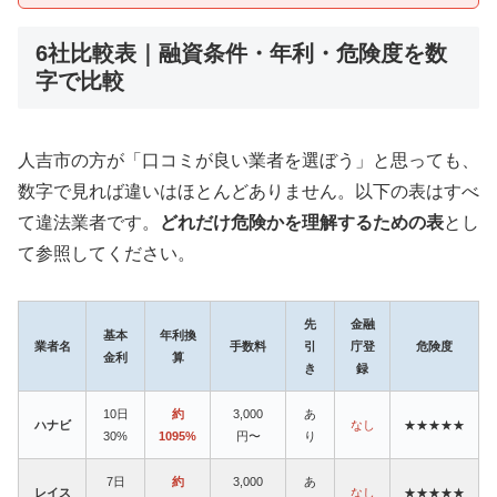
6社比較表｜融資条件・年利・危険度を数
字で比較
人吉市の方が「口コミが良い業者を選ぼう」と思っても、
数字で見れば違いはほとんどありません。以下の表はすべ
て違法業者です。
どれだけ危険かを理解するための表
とし
て参照してください。
先
金融
基本
年利換
業者名
手数料
引
庁登
危険度
金利
算
き
録
10日
約
3,000
あ
ハナビ
なし
★★★★★
30%
1095%
円〜
り
7日
約
3,000
あ
レイス
なし
★★★★★