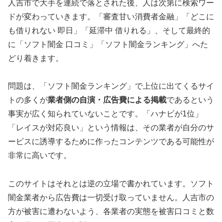
人吉市で大手を連続で落とされた後、人は次第に検索ワー
ドが変わっていきます。「審査甘い消費者金融」「どこに
も借りれない 即日」「延滞中 借りれる」、そして最終的
に「ソフト闇金 口コミ」「ソフト闇金ランキング」へた
どり着きます。
問題は、「ソフト闇金ランキング」で上位に出てくるサイ
トの多くが
業者側の自演・広告費による掲載
であるという
事実が広く知られていないことです。「ハナビが1位」
「レイスが対応良い」という情報は、その業者が自分のサ
ービスに誘導するために作ったコンテンツである可能性が
非常に高いです。
このサイトはそれとは逆の立場で書かれています。ソフト
闇金業者から広告費は一切受け取っていません。人吉市の
方が被害に遭わないよう、各業者の実態を被害口コミと数