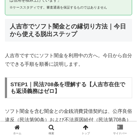
は信用を積み上げています」
※ケーススタディです。審査通過を保証するものではありません
人吉市でソフト闇金との縁切り方法｜今日
から使える脱出ステップ
人吉市ですでにソフト闇金を利用中の方へ。今日から自分
でできる手順を順番に説明します。
STEP1｜民法708条を理解する【人吉市在住で
も返済義務はゼロ】
ソフト闇金を含む闇金との金銭消費貸借契約は、公序良俗
違反（民法第90条）および不法原因給付（民法第708条）
に該当するため、法的には無効です。人吉市在住であって
ホーム
検索
トップ
サイドバー
も同様です。