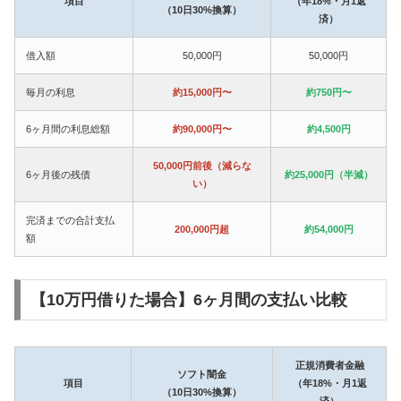
項目
（年18%・月1返
（10日30%換算）
済）
借入額
50,000円
50,000円
毎月の利息
約15,000円〜
約750円〜
6ヶ月間の利息総額
約90,000円〜
約4,500円
50,000円前後（減らな
6ヶ月後の残債
約25,000円（半減）
い）
完済までの合計支払
200,000円超
約54,000円
額
【10万円借りた場合】6ヶ月間の支払い比較
正規消費者金融
ソフト闇金
項目
（年18%・月1返
（10日30%換算）
済）