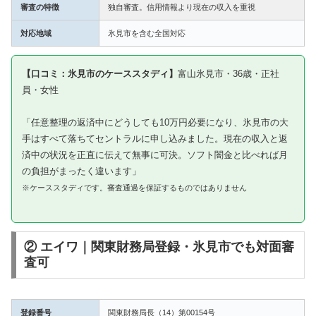
審査の特徴
独自審査。信用情報より現在の収入を重視
対応地域
氷見市を含む全国対応
【口コミ：氷見市のケーススタディ】
富山氷見市・36歳・正社
員・女性
「任意整理の返済中にどうしても10万円必要になり、氷見市の大
手はすべて落ちてセントラルに申し込みました。現在の収入と返
済中の状況を正直に伝えて無事に可決。ソフト闇金と比べれば月
の負担がまったく違います」
※ケーススタディです。審査通過を保証するものではありません
② エイワ｜関東財務局登録・氷見市でも対面審
査可
登録番号
関東財務局長（14）第00154号