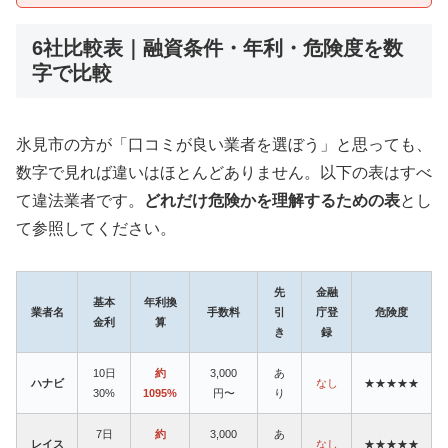
6社比較表｜融資条件・年利・危険度を数
字で比較
氷見市の方が「口コミが良い業者を選ぼう」と思っても、
数字で見れば違いはほとんどありません。以下の表はすべ
て違法業者です。
どれだけ危険かを理解するための表
とし
て参照してください。
先
金融
基本
年利換
業者名
手数料
引
庁登
危険度
金利
算
き
録
10日
約
3,000
あ
ハナビ
なし
★★★★★
30%
1095%
円〜
り
7日
約
3,000
あ
レイス
なし
★★★★★