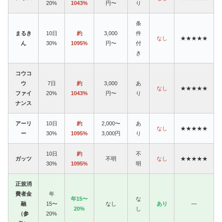
20%
1043%
円〜
り
条
まるき
10日
約
3,000
件
なし
★★★★★
ん
30%
1095%
円〜
付
き
コウコ
ウ
7日
約
3,000
あ
なし
★★★★★
ファイ
20%
1043%
円〜
り
ナンス
アーリ
10日
約
2,000〜
あ
なし
★★★★★
ー
30%
1095%
3,000円
り
10日
約
不
ガッツ
不明
なし
★★★★★
30%
1095%
明
正規消
費者金
年
年15〜
な
融
15〜
なし
あり
—
20%
し
（参
20%