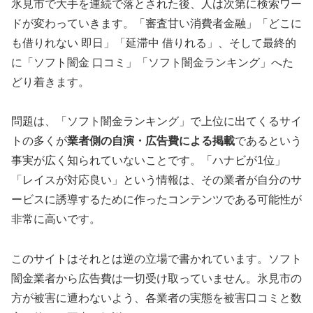
氷見市で大手を連続で落とされた後、人は次第に検索ワー
ドが変わっていきます。「審査甘い消費者金融」「どこに
も借りれない 即日」「延滞中 借りれる」、そして最終的
に「ソフト闇金 口コミ」「ソフト闇金ランキング」へた
どり着きます。
問題は、「ソフト闇金ランキング」で上位に出てくるサイ
トの多くが
業者側の自演・広告費による掲載
であるという
事実が広く知られていないことです。「ハナビが1位」
「レイスが対応良い」という情報は、その業者が自分のサ
ービスに誘導するために作ったコンテンツである可能性が
非常に高いです。
このサイトはそれとは逆の立場で書かれています。ソフト
闇金業者から広告費は一切受け取っていません。氷見市の
方が被害に遭わないよう、各業者の実態を被害口コミと数