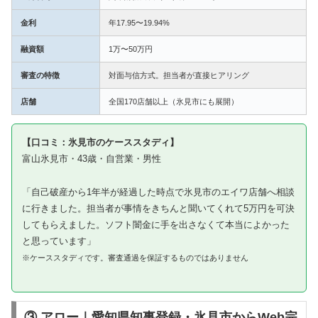
金利
年17.95〜19.94%
融資額
1万〜50万円
審査の特徴
対面与信方式。担当者が直接ヒアリング
店舗
全国170店舗以上（氷見市にも展開）
【口コミ：氷見市のケーススタディ】
富山氷見市・43歳・自営業・男性
「自己破産から1年半が経過した時点で氷見市のエイワ店舗へ相談
に行きました。担当者が事情をきちんと聞いてくれて5万円を可決
してもらえました。ソフト闇金に手を出さなくて本当によかった
と思っています」
※ケーススタディです。審査通過を保証するものではありません
③ アロー｜愛知県知事登録・氷見市からWeb完