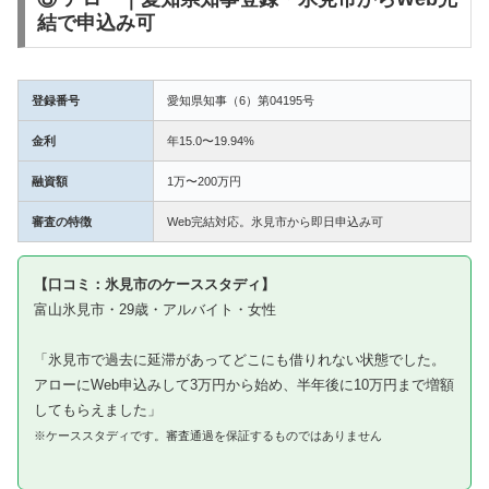
結で申込み可
登録番号
愛知県知事（6）第04195号
金利
年15.0〜19.94%
融資額
1万〜200万円
審査の特徴
Web完結対応。氷見市から即日申込み可
【口コミ：氷見市のケーススタディ】
富山氷見市・29歳・アルバイト・女性
「氷見市で過去に延滞があってどこにも借りれない状態でした。
アローにWeb申込みして3万円から始め、半年後に10万円まで増額
してもらえました」
※ケーススタディです。審査通過を保証するものではありません