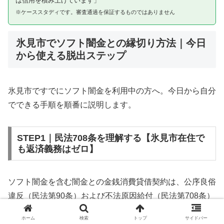
は信用を積み上げています」
※ケーススタディです。審査通過を保証するものではありません
氷見市でソフト闇金との縁切り方法｜今日
から使える脱出ステップ
氷見市ですでにソフト闇金を利用中の方へ。今日から自分
でできる手順を順番に説明します。
STEP1｜民法708条を理解する【氷見市在住で
も返済義務はゼロ】
ソフト闇金を含む闇金との金銭消費貸借契約は、公序良俗
違反（民法第90条）および不法原因給付（民法第708条）
に該当するため、法的には無効です。氷見市在住であって
ホーム
検索
トップ
サイドバー
も同様です。