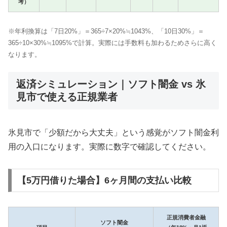
考）
※年利換算は「7日20%」＝365÷7×20%≒1043%、「10日30%」＝
365÷10×30%≒1095%で計算。実際には手数料も加わるためさらに高く
なります。
返済シミュレーション｜ソフト闇金 vs 氷
見市で使える正規業者
氷見市で「少額だから大丈夫」という感覚がソフト闇金利
用の入口になります。実際に数字で確認してください。
【5万円借りた場合】6ヶ月間の支払い比較
正規消費者金融
ソフト闇金