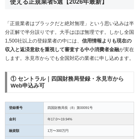
使える正規業者5選【2026年最新】
「正規業者はブラックだと絶対無理」という思い込みは半
分正解で半分誤りです。大手はほぼ無理です。しかし全国
1,500社以上の登録業者の中には、
信用情報よりも現在の
収入と返済意欲を重視して審査する中小消費者金融
が実在
します。氷見市からでも全国対応の業者に申し込めます。
① セントラル｜四国財務局登録・氷見市から
Web申込み可
登録番号
四国財務局長（8）第00091号
金利
年17.0〜19.94%
融資額
1万〜300万円