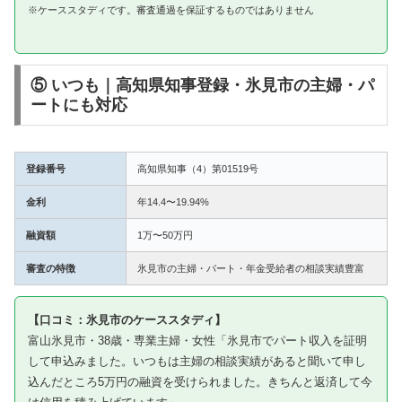
※ケーススタディです。審査通過を保証するものではありません
⑤ いつも｜高知県知事登録・氷見市の主婦・パ
ートにも対応
登録番号
高知県知事（4）第01519号
金利
年14.4〜19.94%
融資額
1万〜50万円
審査の特徴
氷見市の主婦・パート・年金受給者の相談実績豊富
【口コミ：氷見市のケーススタディ】
富山氷見市・38歳・専業主婦・女性「氷見市でパート収入を証明
して申込みました。いつもは主婦の相談実績があると聞いて申し
込んだところ5万円の融資を受けられました。きちんと返済して今