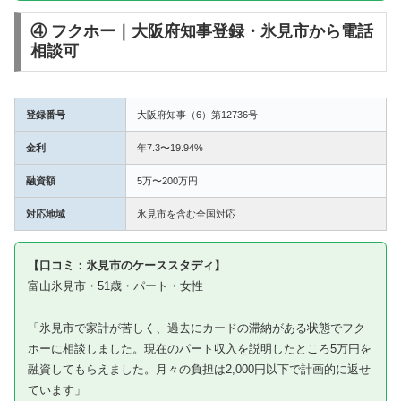
④ フクホー｜大阪府知事登録・氷見市から電話
相談可
登録番号
大阪府知事（6）第12736号
金利
年7.3〜19.94%
融資額
5万〜200万円
対応地域
氷見市を含む全国対応
【口コミ：氷見市のケーススタディ】
富山氷見市・51歳・パート・女性
「氷見市で家計が苦しく、過去にカードの滞納がある状態でフク
ホーに相談しました。現在のパート収入を説明したところ5万円を
融資してもらえました。月々の負担は2,000円以下で計画的に返せ
ています」