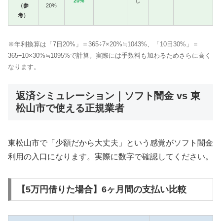
20%
し
（参
20%
考）
※年利換算は「7日20%」＝365÷7×20%≒1043%、「10日30%」＝
365÷10×30%≒1095%で計算。実際には手数料も加わるためさらに高く
なります。
返済シミュレーション｜ソフト闇金 vs 東
松山市で使える正規業者
東松山市で「少額だから大丈夫」という感覚がソフト闇金
利用の入口になります。実際に数字で確認してください。
【5万円借りた場合】6ヶ月間の支払い比較