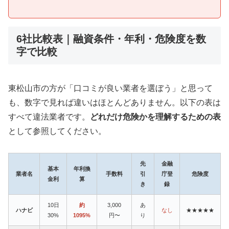
6社比較表｜融資条件・年利・危険度を数
字で比較
東松山市の方が「口コミが良い業者を選ぼう」と思って
も、数字で見れば違いはほとんどありません。以下の表は
すべて違法業者です。
どれだけ危険かを理解するための表
として参照してください。
先
金融
基本
年利換
業者名
手数料
引
庁登
危険度
金利
算
き
録
10日
約
3,000
あ
ハナビ
なし
★★★★★
30%
1095%
円〜
り