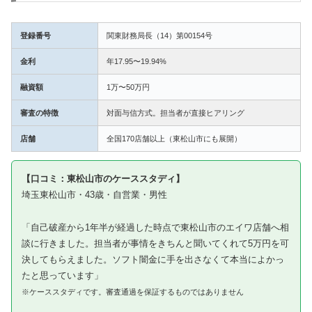
登録番号
関東財務局長（14）第00154号
金利
年17.95〜19.94%
融資額
1万〜50万円
審査の特徴
対面与信方式。担当者が直接ヒアリング
店舗
全国170店舗以上（東松山市にも展開）
【口コミ：東松山市のケーススタディ】
埼玉東松山市・43歳・自営業・男性
「自己破産から1年半が経過した時点で東松山市のエイワ店舗へ相
談に行きました。担当者が事情をきちんと聞いてくれて5万円を可
決してもらえました。ソフト闇金に手を出さなくて本当によかっ
たと思っています」
※ケーススタディです。審査通過を保証するものではありません