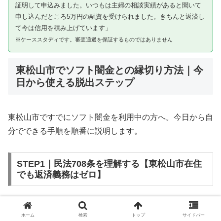
証明して申込みました。いつもは主婦の相談実績があると聞いて
申し込んだところ5万円の融資を受けられました。きちんと返済し
て今は信用を積み上げています」
※ケーススタディです。審査通過を保証するものではありません
東松山市でソフト闇金との縁切り方法｜今
日から使える脱出ステップ
東松山市ですでにソフト闇金を利用中の方へ。今日から自
分でできる手順を順番に説明します。
STEP1｜民法708条を理解する【東松山市在住
でも返済義務はゼロ】
ソフト闇金を含む闇金との金銭消費貸借契約は、公序良俗
ホーム
検索
トップ
サイドバー
違反（民法第90条）および不法原因給付（民法第708条）