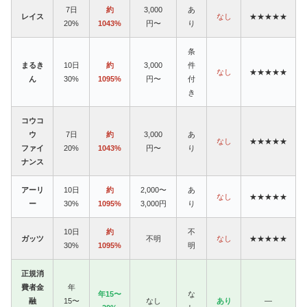
7日
約
3,000
あ
レイス
なし
★★★★★
20%
1043%
円〜
り
条
まるき
10日
約
3,000
件
なし
★★★★★
ん
30%
1095%
円〜
付
き
コウコ
ウ
7日
約
3,000
あ
なし
★★★★★
ファイ
20%
1043%
円〜
り
ナンス
アーリ
10日
約
2,000〜
あ
なし
★★★★★
ー
30%
1095%
3,000円
り
10日
約
不
ガッツ
不明
なし
★★★★★
30%
1095%
明
正規消
費者金
年
年15〜
な
融
15〜
なし
あり
—