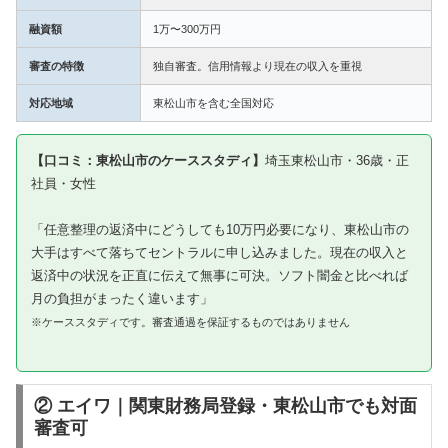
融資額
1万〜300万円
審査の特徴
独自審査。信用情報より現在の収入を重視
対応地域
東松山市を含む全国対応
【口コミ：東松山市のケーススタディ】
埼玉東松山市・36歳・正
社員・女性
「任意整理の返済中にどうしても10万円必要になり、東松山市の
大手はすべて落ちてセントラルに申し込みました。現在の収入と
返済中の状況を正直に伝えて無事に可決。ソフト闇金と比べれば
月の負担がまったく違います」
※ケーススタディです。審査通過を保証するものではありません
② エイワ｜関東財務局登録・東松山市でも対面
審査可