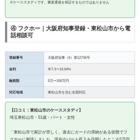
※ケーススタディです。審査通過を保証するものではありません
④ フクホー｜大阪府知事登録・東松山市から電
話相談可
登録番号
大阪府知事（6）第12736号
金利
年7.3〜19.94%
融資額
5万〜200万円
対応地域
東松山市を含む全国対応
【口コミ：東松山市のケーススタディ】
埼玉東松山市・51歳・パート・女性
「東松山市で家計が苦しく、過去にカードの滞納がある状態でフ
クホーに相談しました。現在のパート収入を説明したところ5万円