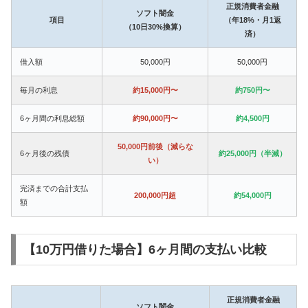
正規消費者金融
ソフト闇金
項目
（年18%・月1返
（10日30%換算）
済）
借入額
50,000円
50,000円
毎月の利息
約15,000円〜
約750円〜
6ヶ月間の利息総額
約90,000円〜
約4,500円
50,000円前後（減らな
6ヶ月後の残債
約25,000円（半減）
い）
完済までの合計支払
200,000円超
約54,000円
額
【10万円借りた場合】6ヶ月間の支払い比較
正規消費者金融
ソフト闇金