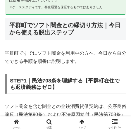
は信用を積み上げています」
※ケーススタディです。審査通過を保証するものではありません
平群町でソフト闇金との縁切り方法｜今日
から使える脱出ステップ
平群町ですでにソフト闇金を利用中の方へ。今日から自分
でできる手順を順番に説明します。
STEP1｜民法708条を理解する【平群町在住で
も返済義務はゼロ】
ソフト闇金を含む闇金との金銭消費貸借契約は、公序良俗
違反（民法第90条）および不法原因給付（民法第708条）
に該当するため、法的には無効です。平群町在住であって
ホーム
検索
トップ
サイドバー
も同様です。