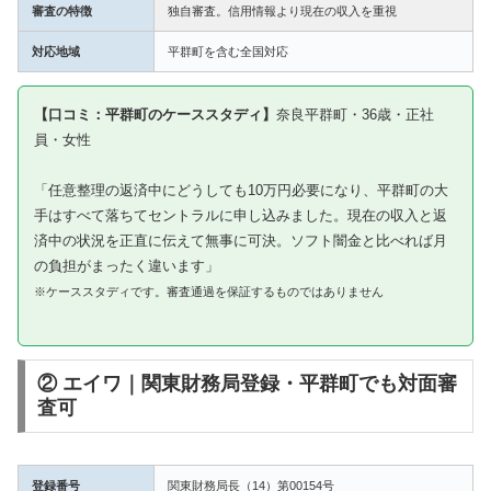
審査の特徴
独自審査。信用情報より現在の収入を重視
対応地域
平群町を含む全国対応
【口コミ：平群町のケーススタディ】
奈良平群町・36歳・正社
員・女性
「任意整理の返済中にどうしても10万円必要になり、平群町の大
手はすべて落ちてセントラルに申し込みました。現在の収入と返
済中の状況を正直に伝えて無事に可決。ソフト闇金と比べれば月
の負担がまったく違います」
※ケーススタディです。審査通過を保証するものではありません
② エイワ｜関東財務局登録・平群町でも対面審
査可
登録番号
関東財務局長（14）第00154号