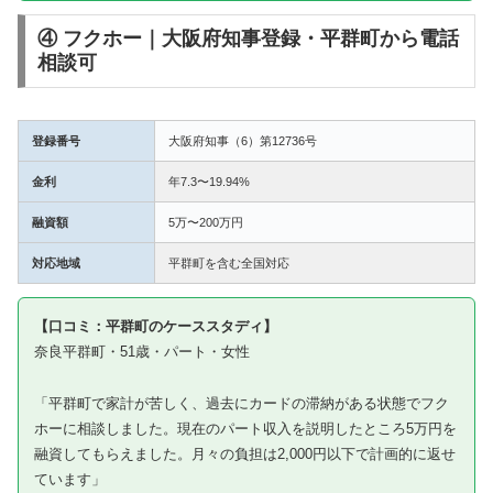
④ フクホー｜大阪府知事登録・平群町から電話
相談可
登録番号
大阪府知事（6）第12736号
金利
年7.3〜19.94%
融資額
5万〜200万円
対応地域
平群町を含む全国対応
【口コミ：平群町のケーススタディ】
奈良平群町・51歳・パート・女性
「平群町で家計が苦しく、過去にカードの滞納がある状態でフク
ホーに相談しました。現在のパート収入を説明したところ5万円を
融資してもらえました。月々の負担は2,000円以下で計画的に返せ
ています」