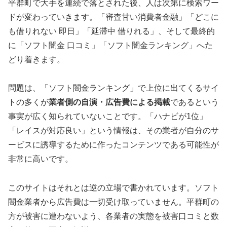
平群町で大手を連続で落とされた後、人は次第に検索ワー
ドが変わっていきます。「審査甘い消費者金融」「どこに
も借りれない 即日」「延滞中 借りれる」、そして最終的
に「ソフト闇金 口コミ」「ソフト闇金ランキング」へた
どり着きます。
問題は、「ソフト闇金ランキング」で上位に出てくるサイ
トの多くが
業者側の自演・広告費による掲載
であるという
事実が広く知られていないことです。「ハナビが1位」
「レイスが対応良い」という情報は、その業者が自分のサ
ービスに誘導するために作ったコンテンツである可能性が
非常に高いです。
このサイトはそれとは逆の立場で書かれています。ソフト
闇金業者から広告費は一切受け取っていません。平群町の
方が被害に遭わないよう、各業者の実態を被害口コミと数