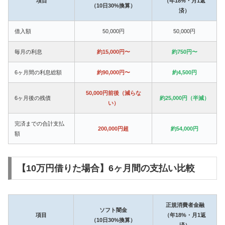
項目
（年18%・月1返
（10日30%換算）
済）
借入額
50,000円
50,000円
毎月の利息
約15,000円〜
約750円〜
6ヶ月間の利息総額
約90,000円〜
約4,500円
50,000円前後（減らな
6ヶ月後の残債
約25,000円（半減）
い）
完済までの合計支払
200,000円超
約54,000円
額
【10万円借りた場合】6ヶ月間の支払い比較
正規消費者金融
ソフト闇金
項目
（年18%・月1返
（10日30%換算）
済）