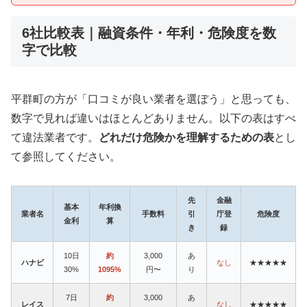
6社比較表｜融資条件・年利・危険度を数
字で比較
平群町の方が「口コミが良い業者を選ぼう」と思っても、
数字で見れば違いはほとんどありません。以下の表はすべ
て違法業者です。
どれだけ危険かを理解するための表
とし
て参照してください。
先
金融
基本
年利換
業者名
手数料
引
庁登
危険度
金利
算
き
録
10日
約
3,000
あ
ハナビ
なし
★★★★★
30%
1095%
円〜
り
7日
約
3,000
あ
レイス
なし
★★★★★