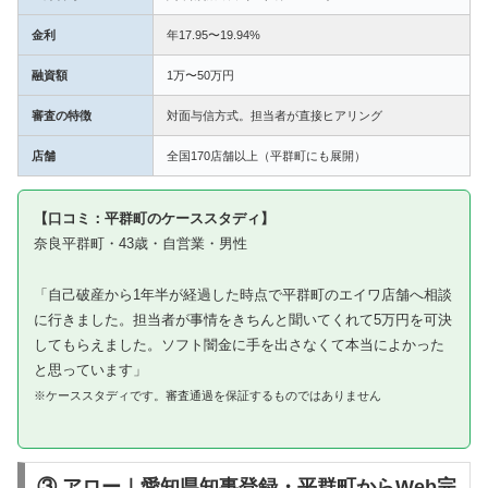
金利
年17.95〜19.94%
融資額
1万〜50万円
審査の特徴
対面与信方式。担当者が直接ヒアリング
店舗
全国170店舗以上（平群町にも展開）
【口コミ：平群町のケーススタディ】
奈良平群町・43歳・自営業・男性
「自己破産から1年半が経過した時点で平群町のエイワ店舗へ相談
に行きました。担当者が事情をきちんと聞いてくれて5万円を可決
してもらえました。ソフト闇金に手を出さなくて本当によかった
と思っています」
※ケーススタディです。審査通過を保証するものではありません
③ アロー｜愛知県知事登録・平群町からWeb完