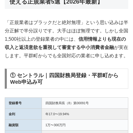
使える正規業者5選【2026年最新】
「正規業者はブラックだと絶対無理」という思い込みは半
分正解で半分誤りです。大手はほぼ無理です。しかし全国
1,500社以上の登録業者の中には、
信用情報よりも現在の
収入と返済意欲を重視して審査する中小消費者金融
が実在
します。平群町からでも全国対応の業者に申し込めます。
① セントラル｜四国財務局登録・平群町から
Web申込み可
登録番号
四国財務局長（8）第00091号
金利
年17.0〜19.94%
融資額
1万〜300万円