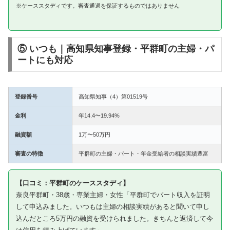
※ケーススタディです。審査通過を保証するものではありません
⑤ いつも｜高知県知事登録・平群町の主婦・パ
ートにも対応
登録番号
高知県知事（4）第01519号
金利
年14.4〜19.94%
融資額
1万〜50万円
審査の特徴
平群町の主婦・パート・年金受給者の相談実績豊富
【口コミ：平群町のケーススタディ】
奈良平群町・38歳・専業主婦・女性「平群町でパート収入を証明
して申込みました。いつもは主婦の相談実績があると聞いて申し
込んだところ5万円の融資を受けられました。きちんと返済して今