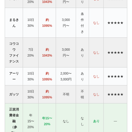
20%
1043%
円〜
り
条
まるき
10日
約
3,000
件
なし
★★★★★
ん
30%
1095%
円〜
付
き
コウコ
ウ
7日
約
3,000
あ
なし
★★★★★
ファイ
20%
1043%
円〜
り
ナンス
アーリ
10日
約
2,000〜
あ
なし
★★★★★
ー
30%
1095%
3,000円
り
10日
約
不
ガッツ
不明
なし
★★★★★
30%
1095%
明
正規消
費者金
年
年15〜
な
融
15〜
なし
あり
—
20%
し
（参
20%