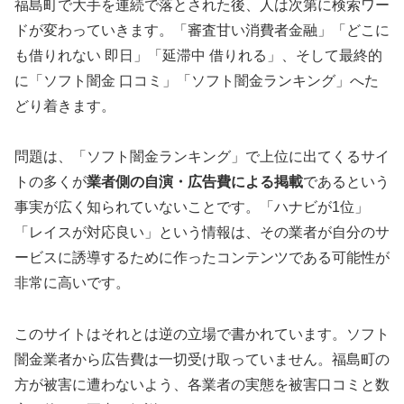
福島町で大手を連続で落とされた後、人は次第に検索ワー
ドが変わっていきます。「審査甘い消費者金融」「どこに
も借りれない 即日」「延滞中 借りれる」、そして最終的
に「ソフト闇金 口コミ」「ソフト闇金ランキング」へた
どり着きます。
問題は、「ソフト闇金ランキング」で上位に出てくるサイ
トの多くが
業者側の自演・広告費による掲載
であるという
事実が広く知られていないことです。「ハナビが1位」
「レイスが対応良い」という情報は、その業者が自分のサ
ービスに誘導するために作ったコンテンツである可能性が
非常に高いです。
このサイトはそれとは逆の立場で書かれています。ソフト
闇金業者から広告費は一切受け取っていません。福島町の
方が被害に遭わないよう、各業者の実態を被害口コミと数