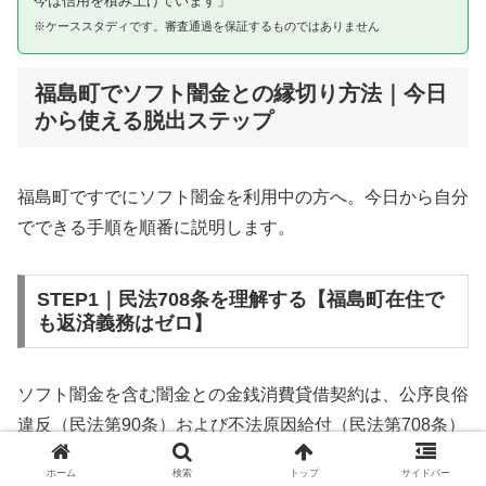
今は信用を積み上げています」
※ケーススタディです。審査通過を保証するものではありません
福島町でソフト闇金との縁切り方法｜今日
から使える脱出ステップ
福島町ですでにソフト闇金を利用中の方へ。今日から自分
でできる手順を順番に説明します。
STEP1｜民法708条を理解する【福島町在住で
も返済義務はゼロ】
ソフト闇金を含む闇金との金銭消費貸借契約は、公序良俗
違反（民法第90条）および不法原因給付（民法第708条）
に該当するため、法的には無効です。福島町在住であって
ホーム
検索
トップ
サイドバー
も同様です。