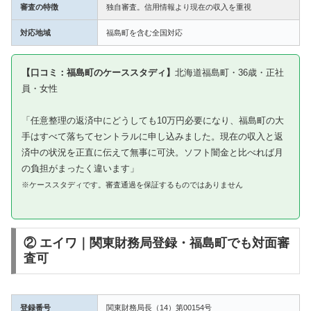
審査の特徴
独自審査。信用情報より現在の収入を重視
対応地域
福島町を含む全国対応
【口コミ：福島町のケーススタディ】
北海道福島町・36歳・正社
員・女性
「任意整理の返済中にどうしても10万円必要になり、福島町の大
手はすべて落ちてセントラルに申し込みました。現在の収入と返
済中の状況を正直に伝えて無事に可決。ソフト闇金と比べれば月
の負担がまったく違います」
※ケーススタディです。審査通過を保証するものではありません
② エイワ｜関東財務局登録・福島町でも対面審
査可
登録番号
関東財務局長（14）第00154号