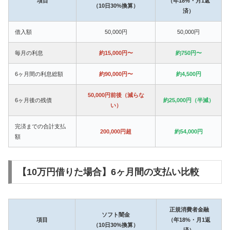
項目
（年18%・月1返
（10日30%換算）
済）
借入額
50,000円
50,000円
毎月の利息
約15,000円〜
約750円〜
6ヶ月間の利息総額
約90,000円〜
約4,500円
50,000円前後（減らな
6ヶ月後の残債
約25,000円（半減）
い）
完済までの合計支払
200,000円超
約54,000円
額
【10万円借りた場合】6ヶ月間の支払い比較
正規消費者金融
ソフト闇金
項目
（年18%・月1返
（10日30%換算）
済）