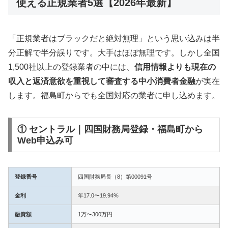
使える正規業者5選【2026年最新】
「正規業者はブラックだと絶対無理」という思い込みは半
分正解で半分誤りです。大手はほぼ無理です。しかし全国
1,500社以上の登録業者の中には、
信用情報よりも現在の
収入と返済意欲を重視して審査する中小消費者金融
が実在
します。福島町からでも全国対応の業者に申し込めます。
① セントラル｜四国財務局登録・福島町から
Web申込み可
登録番号
四国財務局長（8）第00091号
金利
年17.0〜19.94%
融資額
1万〜300万円