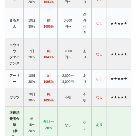
20%
1043%
円〜
り
条
まるき
10日
約
3,000
件
なし
★★★★★
ん
30%
1095%
円〜
付
き
コウコ
ウ
7日
約
3,000
あ
なし
★★★★★
ファイ
20%
1043%
円〜
り
ナンス
アーリ
10日
約
2,000〜
あ
なし
★★★★★
ー
30%
1095%
3,000円
り
10日
約
不
ガッツ
不明
なし
★★★★★
30%
1095%
明
正規消
費者金
年
年15〜
な
融
15〜
なし
あり
—
20%
し
（参
20%