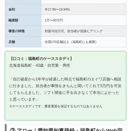
金利
年17.95〜19.94%
融資額
1万〜50万円
審査の特徴
対面与信方式。担当者が直接ヒアリング
店舗
全国170店舗以上（福島町にも展開）
【口コミ：福島町のケーススタディ】
北海道福島町・43歳・自営業・男性
「自己破産から1年半が経過した時点で福島町のエイワ店舗へ相談
に行きました。担当者が事情をきちんと聞いてくれて5万円を可決
してもらえました。ソフト闇金に手を出さなくて本当によかった
と思っています」
※ケーススタディです。審査通過を保証するものではありません
③ アロー｜愛知県知事登録・福島町からWeb完