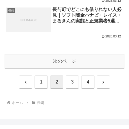
2026.03.12
長与町でどこにも借りれない人必
長崎
見｜ソフト闇金ハナビ・レイス・
まるきんの実態と正規業者5選
【2026年最新】
2026.03.12
次のページ
前
次
1
2
3
4
へ
へ
ホーム
長崎