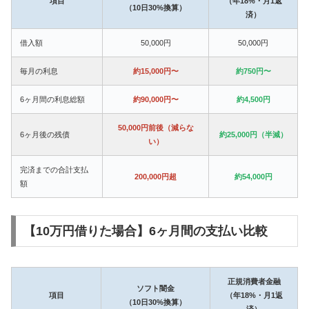
項目
（年18%・月1返
（10日30%換算）
済）
借入額
50,000円
50,000円
毎月の利息
約15,000円〜
約750円〜
6ヶ月間の利息総額
約90,000円〜
約4,500円
50,000円前後（減らな
6ヶ月後の残債
約25,000円（半減）
い）
完済までの合計支払
200,000円超
約54,000円
額
【10万円借りた場合】6ヶ月間の支払い比較
正規消費者金融
ソフト闇金
項目
（年18%・月1返
（10日30%換算）
済）