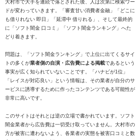
大村市で大手を連続で落とされた後、人は次第に検索ワー
ドが変わっていきます。「審査甘い消費者金融」「どこに
も借りれない 即日」「延滞中 借りれる」、そして最終的
に「ソフト闇金 口コミ」「ソフト闇金ランキング」へた
どり着きます。
問題は、「ソフト闇金ランキング」で上位に出てくるサイ
トの多くが
業者側の自演・広告費による掲載
であるという
事実が広く知られていないことです。「ハナビが1位」
「レイスが対応良い」という情報は、その業者が自分のサ
ービスに誘導するために作ったコンテンツである可能性が
非常に高いです。
このサイトはそれとは逆の立場で書かれています。ソフト
闇金業者から広告費は一切受け取っていません。大村市の
方が被害に遭わないよう、各業者の実態を被害口コミと数