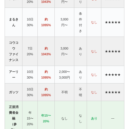
20%
1043%
円〜
り
条
まるき
10日
約
3,000
件
なし
★★★★★
ん
30%
1095%
円〜
付
き
コウコ
ウ
7日
約
3,000
あ
なし
★★★★★
ファイ
20%
1043%
円〜
り
ナンス
アーリ
10日
約
2,000〜
あ
なし
★★★★★
ー
30%
1095%
3,000円
り
10日
約
不
ガッツ
不明
なし
★★★★★
30%
1095%
明
正規消
費者金
年
年15〜
な
融
15〜
なし
あり
—
20%
し
（参
20%