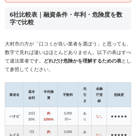
6社比較表｜融資条件・年利・危険度を数
字で比較
大村市の方が「口コミが良い業者を選ぼう」と思っても、
数字で見れば違いはほとんどありません。以下の表はすべ
て違法業者です。
どれだけ危険かを理解するための表
とし
て参照してください。
先
金融
基本
年利換
業者名
手数料
引
庁登
危険度
金利
算
き
録
10日
約
3,000
あ
ハナビ
なし
★★★★★
30%
1095%
円〜
り
7日
約
3,000
あ
レイス
なし
★★★★★