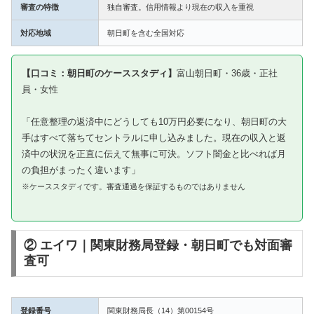
審査の特徴
独自審査。信用情報より現在の収入を重視
対応地域
朝日町を含む全国対応
【口コミ：朝日町のケーススタディ】
富山朝日町・36歳・正社
員・女性
「任意整理の返済中にどうしても10万円必要になり、朝日町の大
手はすべて落ちてセントラルに申し込みました。現在の収入と返
済中の状況を正直に伝えて無事に可決。ソフト闇金と比べれば月
の負担がまったく違います」
※ケーススタディです。審査通過を保証するものではありません
② エイワ｜関東財務局登録・朝日町でも対面審
査可
登録番号
関東財務局長（14）第00154号