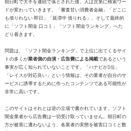
朝日町で大手を連続で落とされた後、人は次第に検索ワー
ドが変わっていきます。「審査甘い消費者金融」「どこに
も借りれない 即日」「延滞中 借りれる」、そして最終的
に「ソフト闇金 口コミ」「ソフト闇金ランキング」へた
どり着きます。
問題は、「ソフト闇金ランキング」で上位に出てくるサイ
トの多くが
業者側の自演・広告費による掲載
であるという
事実が広く知られていないことです。「ハナビが1位」
「レイスが対応良い」という情報は、その業者が自分のサ
ービスに誘導するために作ったコンテンツである可能性が
非常に高いです。
このサイトはそれとは逆の立場で書かれています。ソフト
闇金業者から広告費は一切受け取っていません。朝日町の
方が被害に遭わないよう、各業者の実態を被害口コミと数