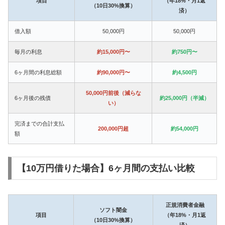
項目
（年18%・月1返
（10日30%換算）
済）
借入額
50,000円
50,000円
毎月の利息
約15,000円〜
約750円〜
6ヶ月間の利息総額
約90,000円〜
約4,500円
50,000円前後（減らな
6ヶ月後の残債
約25,000円（半減）
い）
完済までの合計支払
200,000円超
約54,000円
額
【10万円借りた場合】6ヶ月間の支払い比較
正規消費者金融
ソフト闇金
項目
（年18%・月1返
（10日30%換算）
済）