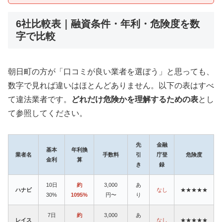
6社比較表｜融資条件・年利・危険度を数
字で比較
朝日町の方が「口コミが良い業者を選ぼう」と思っても、
数字で見れば違いはほとんどありません。以下の表はすべ
て違法業者です。
どれだけ危険かを理解するための表
とし
て参照してください。
先
金融
基本
年利換
業者名
手数料
引
庁登
危険度
金利
算
き
録
10日
約
3,000
あ
ハナビ
なし
★★★★★
30%
1095%
円〜
り
7日
約
3,000
あ
レイス
なし
★★★★★