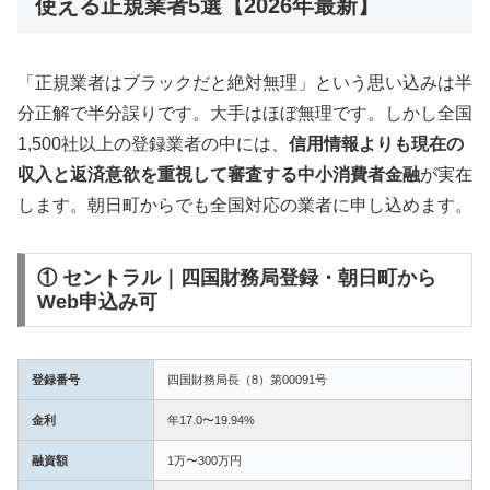
使える正規業者5選【2026年最新】
「正規業者はブラックだと絶対無理」という思い込みは半
分正解で半分誤りです。大手はほぼ無理です。しかし全国
1,500社以上の登録業者の中には、
信用情報よりも現在の
収入と返済意欲を重視して審査する中小消費者金融
が実在
します。朝日町からでも全国対応の業者に申し込めます。
① セントラル｜四国財務局登録・朝日町から
Web申込み可
登録番号
四国財務局長（8）第00091号
金利
年17.0〜19.94%
融資額
1万〜300万円