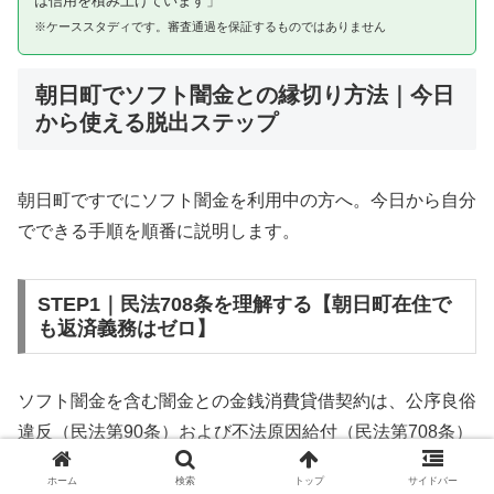
は信用を積み上げています」
※ケーススタディです。審査通過を保証するものではありません
朝日町でソフト闇金との縁切り方法｜今日
から使える脱出ステップ
朝日町ですでにソフト闇金を利用中の方へ。今日から自分
でできる手順を順番に説明します。
STEP1｜民法708条を理解する【朝日町在住で
も返済義務はゼロ】
ソフト闇金を含む闇金との金銭消費貸借契約は、公序良俗
違反（民法第90条）および不法原因給付（民法第708条）
に該当するため、法的には無効です。朝日町在住であって
ホーム
検索
トップ
サイドバー
も同様です。