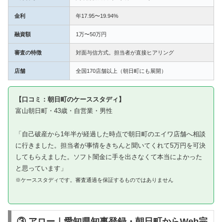
金利
年17.95〜19.94%
融資額
1万〜50万円
審査の特徴
対面与信方式。担当者が直接ヒアリング
店舗
全国170店舗以上（朝日町にも展開）
【口コミ：朝日町のケーススタディ】
富山朝日町・43歳・自営業・男性
「自己破産から1年半が経過した時点で朝日町のエイワ店舗へ相談
に行きました。担当者が事情をきちんと聞いてくれて5万円を可決
してもらえました。ソフト闇金に手を出さなくて本当によかった
と思っています」
※ケーススタディです。審査通過を保証するものではありません
③ アロー｜愛知県知事登録・朝日町からWeb完