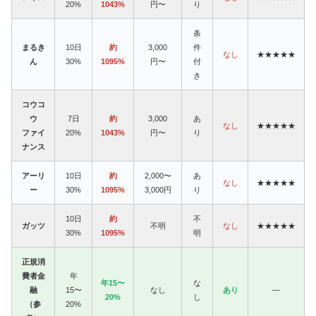
20%
1043%
円〜
り
条
まるき
10日
約
3,000
件
なし
★★★★★
ん
30%
1095%
円〜
付
き
コウコ
ウ
7日
約
3,000
あ
なし
★★★★★
ファイ
20%
1043%
円〜
り
ナンス
アーリ
10日
約
2,000〜
あ
なし
★★★★★
ー
30%
1095%
3,000円
り
10日
約
不
ガッツ
不明
なし
★★★★★
30%
1095%
明
正規消
費者金
年
年15〜
な
融
15〜
なし
あり
—
20%
し
（参
20%