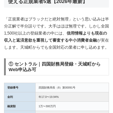
使える正規業者5選【2026年最新】
「正規業者はブラックだと絶対無理」という思い込みは半
分正解で半分誤りです。大手はほぼ無理です。しかし全国
1,500社以上の登録業者の中には、
信用情報よりも現在の
収入と返済意欲を重視して審査する中小消費者金融
が実在
します。天城町からでも全国対応の業者に申し込めます。
① セントラル｜四国財務局登録・天城町から
Web申込み可
登録番号
四国財務局長（8）第00091号
金利
年17.0〜19.94%
融資額
1万〜300万円