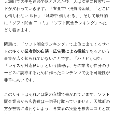
天城町で大手を連続で落とされた後、人は次第に検索ワー
ドが変わっていきます。「審査甘い消費者金融」「どこに
も借りれない 即日」「延滞中 借りれる」、そして最終的
に「ソフト闇金 口コミ」「ソフト闇金ランキング」へた
どり着きます。
問題は、「ソフト闇金ランキング」で上位に出てくるサイ
トの多くが
業者側の自演・広告費による掲載
であるという
事実が広く知られていないことです。「ハナビが1位」
「レイスが対応良い」という情報は、その業者が自分のサ
ービスに誘導するために作ったコンテンツである可能性が
非常に高いです。
このサイトはそれとは逆の立場で書かれています。ソフト
闇金業者から広告費は一切受け取っていません。天城町の
方が被害に遭わないよう、各業者の実態を被害口コミと数