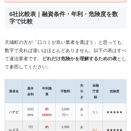
6社比較表｜融資条件・年利・危険度を数
字で比較
天城町の方が「口コミが良い業者を選ぼう」と思っても、
数字で見れば違いはほとんどありません。以下の表はすべ
て違法業者です。
どれだけ危険かを理解するための表
とし
て参照してください。
先
金融
基本
年利換
業者名
手数料
引
庁登
危険度
金利
算
き
録
10日
約
3,000
あ
ハナビ
なし
★★★★★
30%
1095%
円〜
り
7日
約
3,000
あ
レイス
なし
★★★★★