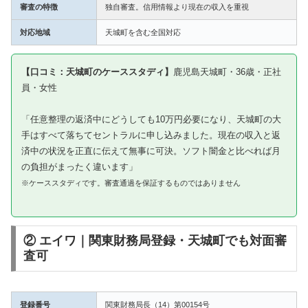
審査の特徴
独自審査。信用情報より現在の収入を重視
対応地域
天城町を含む全国対応
【口コミ：天城町のケーススタディ】
鹿児島天城町・36歳・正社
員・女性
「任意整理の返済中にどうしても10万円必要になり、天城町の大
手はすべて落ちてセントラルに申し込みました。現在の収入と返
済中の状況を正直に伝えて無事に可決。ソフト闇金と比べれば月
の負担がまったく違います」
※ケーススタディです。審査通過を保証するものではありません
② エイワ｜関東財務局登録・天城町でも対面審
査可
登録番号
関東財務局長（14）第00154号