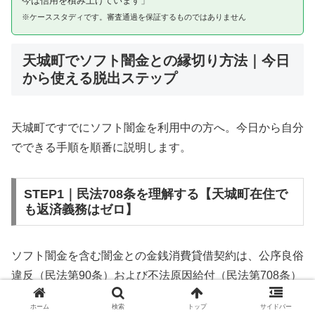
今は信用を積み上げています」
※ケーススタディです。審査通過を保証するものではありません
天城町でソフト闇金との縁切り方法｜今日
から使える脱出ステップ
天城町ですでにソフト闇金を利用中の方へ。今日から自分
でできる手順を順番に説明します。
STEP1｜民法708条を理解する【天城町在住で
も返済義務はゼロ】
ソフト闇金を含む闇金との金銭消費貸借契約は、公序良俗
違反（民法第90条）および不法原因給付（民法第708条）
に該当するため、法的には無効です。天城町在住であって
ホーム
検索
トップ
サイドバー
も同様です。