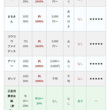
20%
1043%
円〜
り
条
まるき
10日
約
3,000
件
なし
★★★★★
ん
30%
1095%
円〜
付
き
コウコ
ウ
7日
約
3,000
あ
なし
★★★★★
ファイ
20%
1043%
円〜
り
ナンス
アーリ
10日
約
2,000〜
あ
なし
★★★★★
ー
30%
1095%
3,000円
り
10日
約
不
ガッツ
不明
なし
★★★★★
30%
1095%
明
正規消
費者金
年
年15〜
な
融
15〜
なし
あり
—
20%
し
（参
20%