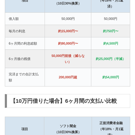
項目
（年18%・月1返
（10日30%換算）
済）
借入額
50,000円
50,000円
毎月の利息
約15,000円〜
約750円〜
6ヶ月間の利息総額
約90,000円〜
約4,500円
50,000円前後（減らな
6ヶ月後の残債
約25,000円（半減）
い）
完済までの合計支払
200,000円超
約54,000円
額
【10万円借りた場合】6ヶ月間の支払い比較
正規消費者金融
ソフト闇金
項目
（年18%・月1返
（10日30%換算）
済）