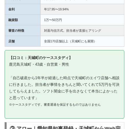
金利
年17.95〜19.94%
融資額
1万〜50万円
審査の特徴
対面与信方式。担当者が直接ヒアリング
店舗
全国170店舗以上（天城町にも展開）
【口コミ：天城町のケーススタディ】
鹿児島天城町・43歳・自営業・男性
「自己破産から1年半が経過した時点で天城町のエイワ店舗へ相談
に行きました。担当者が事情をきちんと聞いてくれて5万円を可決
してもらえました。ソフト闇金に手を出さなくて本当によかった
と思っています」
※ケーススタディです。審査通過を保証するものではありません
③ アロー｜愛知県知事登録・天城町からWeb完