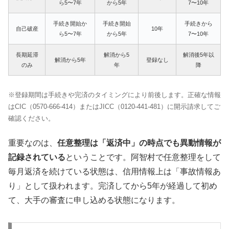
ら5〜7年
から5年
7〜10年
手続き開始か
手続き開始
手続きから
自己破産
10年
ら5〜7年
から5年
7〜10年
長期延滞
解消から5
解消後5年以
解消から5年
登録なし
のみ
年
降
※登録期間は手続きや完済のタイミングにより前後します。正確な情報
はCIC（0570-666-414）またはJICC（0120-441-481）に開示請求してご
確認ください。
重要なのは、
任意整理は「返済中」の時点でも異動情報が
記録されている
ということです。阿智村で任意整理をして
毎月返済を続けている状態は、信用情報上は「事故情報あ
り」として扱われます。完済してから5年が経過して初め
て、大手の審査に申し込める状態になります。