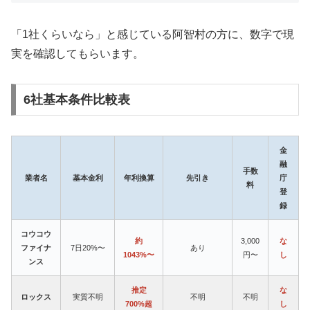
「1社くらいなら」と感じている阿智村の方に、数字で現
実を確認してもらいます。
6社基本条件比較表
金
融
手数
業者名
基本金利
年利換算
先引き
庁
料
登
録
コウコウ
約
3,000
な
ファイナ
7日20%〜
あり
1043%〜
円〜
し
ンス
推定
な
ロックス
実質不明
不明
不明
700%超
し