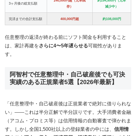
240,000円超（元本残
約154,500円（元本
3ヶ月後の総支払額
存）
減少中）
完済までの合計支払額
400,000円超
約108,000円
任意整理の返済が終わる前にソフト闇金を利用すること
は、家計再建を
さらに4〜5年遅らせる
可能性がありま
す。
阿智村で任意整理中・自己破産後でも可決
実績のある正規業者5選【2026年最新】
「任意整理中・自己破産後は正規業者で絶対に借りられな
い」——これは半分正解で半分誤りです。大手消費者金融
（アコム・プロミス等）は信用情報の自動審査で弾かれま
す。しかし全国1,500社以上の登録業者の中には、
信用情