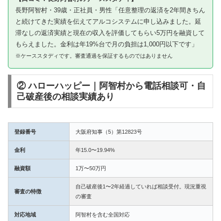
長野阿智村・39歳・正社員・男性「任意整理の返済を2年間きちん
と続けてきた実績を伝えてアルコシステムに申し込みました。延
滞なしの返済実績と現在の収入を評価してもらい5万円を融資して
もらえました。金利は年19%台で月の負担は1,000円以下です」
※ケーススタディです。審査通過を保証するものではありません
② ハローハッピー｜阿智村から電話相談可・自
己破産後の相談実績あり
登録番号
大阪府知事（5）第12823号
金利
年15.0〜19.94%
融資額
1万〜50万円
自己破産後1〜2年経過していれば相談受付。現況重視
審査の特徴
の審査
対応地域
阿智村を含む全国対応