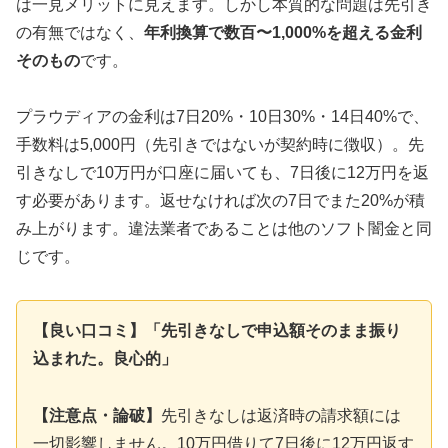
は一見メリットに見えます。しかし本質的な問題は先引き
の有無ではなく、
年利換算で数百〜1,000%を超える金利
そのもの
です。
プラウディアの金利は7日20%・10日30%・14日40%で、
手数料は5,000円（先引きではないが契約時に徴収）。先
引きなしで10万円が口座に届いても、7日後に12万円を返
す必要があります。返せなければ次の7日でまた20%が積
み上がります。違法業者であることは他のソフト闇金と同
じです。
【良い口コミ】「先引きなしで申込額そのまま振り
込まれた。良心的」
【注意点・論破】
先引きなしは返済時の請求額には
一切影響しません。10万円借りて7日後に12万円返す