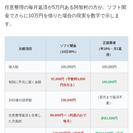
任意整理の毎月返済が5万円ある阿智村の方が、ソフト闇
金でさらに10万円を借りた場合の現実を数字で示しま
す。
正規業者
ソフト闇金
比較項目
（年18%・月1返
（10日30%）
済）
借入額
100,000円
100,000円
97,000円（手数料3,000
初回に手元に届く金額
100,000円
円先引き）
（翌月まで返済不
10日後の請求額
130,000円
要）
任意整理返済と合算し
80,000円〜（利息のみで
約51,500円
た月負担
毎月）