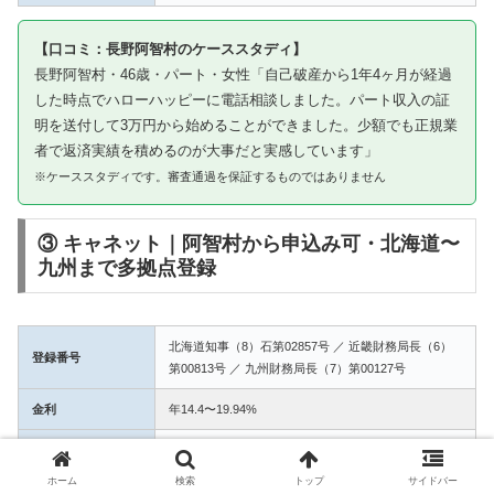
【口コミ：長野阿智村のケーススタディ】
長野阿智村・46歳・パート・女性「自己破産から1年4ヶ月が経過
した時点でハローハッピーに電話相談しました。パート収入の証
明を送付して3万円から始めることができました。少額でも正規業
者で返済実績を積めるのが大事だと実感しています」
※ケーススタディです。審査通過を保証するものではありません
③ キャネット｜阿智村から申込み可・北海道〜
九州まで多拠点登録
北海道知事（8）石第02857号 ／ 近畿財務局長（6）
登録番号
第00813号 ／ 九州財務局長（7）第00127号
金利
年14.4〜19.94%
融資額
1万〜50万円
ホーム
検索
トップ
サイドバー
3拠点登録の信頼性。阿智村からWEB完結で申込み可