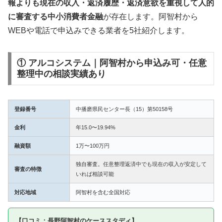
報よりも現在の収入・返済履歴・返済意欲を重視して人的
に審査する中小消費者金融
が存在します。阿智村から
WEBや電話で申込みできる業者を5社紹介します。
① アルコシステム｜阿智村から申込み可・任意
整理中の相談実績あり
登録番号
中播磨県民センター長（15）第50158号
金利
年15.0〜19.94%
融資額
1万〜100万円
独自審査。任意整理返済中でも現在の収入が安定して
審査の特徴
いれば相談可能
対応地域
阿智村を含む全国対応
【口コミ：長野阿智村のケーススタディ】