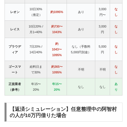
10日30%
3,000
な
レオン
約1095%
あり
（推定）
円〜
し
10日20% /
約730〜
3,000
な
レイス
あり
月1=40%
1043%
円
し
約
プラウデ
7日20% /
なし（手数料
5,000
な
1043〜
ィア
14日40%
5,000円別途）
円
し
1095%
ゴースマ
給料日ま
約365〜
な
不明
不明
ート
で30%
1095%
し
正規業者
年15〜
年15〜
あ
なし
なし
（参考）
20%
20%
り
【返済シミュレーション】任意整理中の阿智村
の人が10万円借りた場合