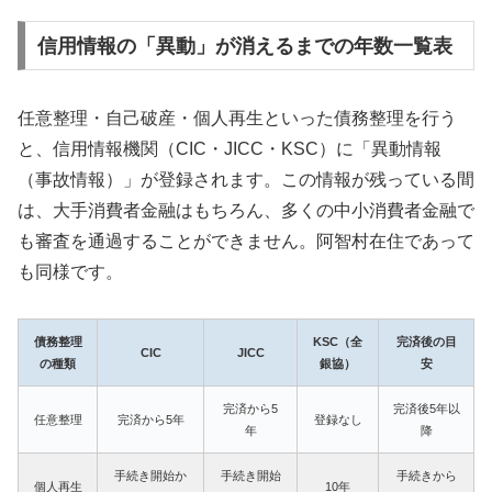
信用情報の「異動」が消えるまでの年数一覧表
任意整理・自己破産・個人再生といった債務整理を行う
と、信用情報機関（CIC・JICC・KSC）に「異動情報
（事故情報）」が登録されます。この情報が残っている間
は、大手消費者金融はもちろん、多くの中小消費者金融で
も審査を通過することができません。阿智村在住であって
も同様です。
債務整理
KSC（全
完済後の目
CIC
JICC
の種類
銀協）
安
完済から5
完済後5年以
任意整理
完済から5年
登録なし
年
降
手続き開始か
手続き開始
手続きから
個人再生
10年