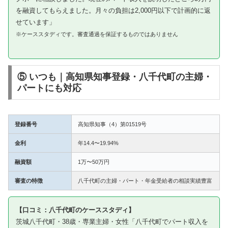
を融資してもらえました。月々の負担は2,000円以下で計画的に返
せています」
※ケーススタディです。審査通過を保証するものではありません
⑤ いつも｜高知県知事登録・八千代町の主婦・
パートにも対応
登録番号
高知県知事（4）第01519号
金利
年14.4〜19.94%
融資額
1万〜50万円
審査の特徴
八千代町の主婦・パート・年金受給者の相談実績豊富
【口コミ：八千代町のケーススタディ】
茨城八千代町・38歳・専業主婦・女性「八千代町でパート収入を