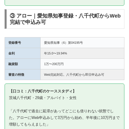
③ アロー｜愛知県知事登録・八千代町からWeb
完結で申込み可
登録番号
愛知県知事（6）第04195号
金利
年15.0〜19.94%
融資額
1万〜200万円
審査の特徴
Web完結対応。八千代町から即日申込み可
【口コミ：八千代町のケーススタディ】
茨城八千代町・29歳・アルバイト・女性
「八千代町で過去に延滞があってどこにも借りれない状態でし
た。アローにWeb申込みして3万円から始め、半年後に10万円まで
増額してもらえました」