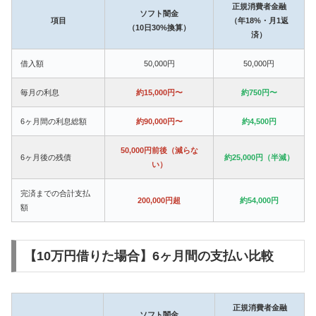
正規消費者金融
ソフト闇金
項目
（年18%・月1返
（10日30%換算）
済）
借入額
50,000円
50,000円
毎月の利息
約15,000円〜
約750円〜
6ヶ月間の利息総額
約90,000円〜
約4,500円
50,000円前後（減らな
6ヶ月後の残債
約25,000円（半減）
い）
完済までの合計支払
200,000円超
約54,000円
額
【10万円借りた場合】6ヶ月間の支払い比較
正規消費者金融
ソフト闇金