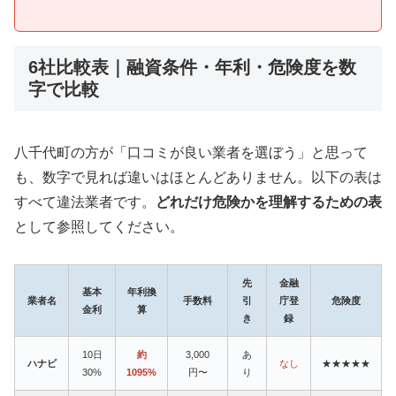
6社比較表｜融資条件・年利・危険度を数
字で比較
八千代町の方が「口コミが良い業者を選ぼう」と思って
も、数字で見れば違いはほとんどありません。以下の表は
すべて違法業者です。
どれだけ危険かを理解するための表
として参照してください。
先
金融
基本
年利換
業者名
手数料
引
庁登
危険度
金利
算
き
録
10日
約
3,000
あ
ハナビ
なし
★★★★★
30%
1095%
円〜
り