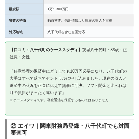
融資額
1万〜300万円
審査の特徴
独自審査。信用情報より現在の収入を重視
対応地域
八千代町を含む全国対応
【口コミ：八千代町のケーススタディ】
茨城八千代町・36歳・正
社員・女性
「任意整理の返済中にどうしても10万円必要になり、八千代町の
大手はすべて落ちてセントラルに申し込みました。現在の収入と
返済中の状況を正直に伝えて無事に可決。ソフト闇金と比べれば
月の負担がまったく違います」
※ケーススタディです。審査通過を保証するものではありません
② エイワ｜関東財務局登録・八千代町でも対面
審査可