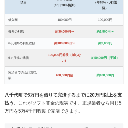
項目
（年18%・月1返
（10日30%換算）
済）
借入額
100,000円
100,000円
毎月の利息
約30,000円〜
約1,500円〜
6ヶ月間の利息総額
約180,000円〜
約9,000円
100,000円前後（減らな
6ヶ月後の残債
約50,000円（半減）
い）
完済までの合計支払
400,000円超
約108,000円
額
八千代町で5万円を借りて完済するまでに20万円以上を支
払う
、これがソフト闇金の現実です。正規業者なら同じ5
万円を5万4千円程度で完済できます。