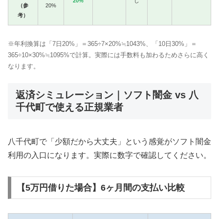
20%
し
（参
20%
考）
※年利換算は「7日20%」＝365÷7×20%≒1043%、「10日30%」＝
365÷10×30%≒1095%で計算。実際には手数料も加わるためさらに高く
なります。
返済シミュレーション｜ソフト闇金 vs 八
千代町で使える正規業者
八千代町で「少額だから大丈夫」という感覚がソフト闇金
利用の入口になります。実際に数字で確認してください。
【5万円借りた場合】6ヶ月間の支払い比較