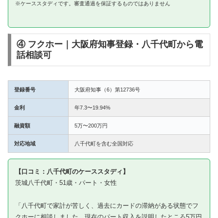
※ケーススタディです。審査通過を保証するものではありません
④ フクホー｜大阪府知事登録・八千代町から電
話相談可
登録番号
大阪府知事（6）第12736号
金利
年7.3〜19.94%
融資額
5万〜200万円
対応地域
八千代町を含む全国対応
【口コミ：八千代町のケーススタディ】
茨城八千代町・51歳・パート・女性
「八千代町で家計が苦しく、過去にカードの滞納がある状態でフ
クホーに相談しました。現在のパート収入を説明したところ5万円