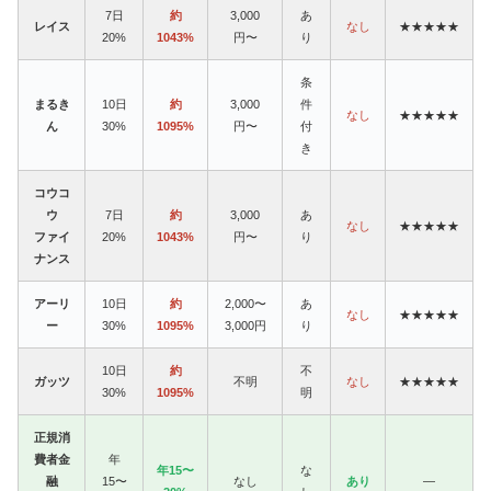
7日
約
3,000
あ
レイス
なし
★★★★★
20%
1043%
円〜
り
条
まるき
10日
約
3,000
件
なし
★★★★★
ん
30%
1095%
円〜
付
き
コウコ
ウ
7日
約
3,000
あ
なし
★★★★★
ファイ
20%
1043%
円〜
り
ナンス
アーリ
10日
約
2,000〜
あ
なし
★★★★★
ー
30%
1095%
3,000円
り
10日
約
不
ガッツ
不明
なし
★★★★★
30%
1095%
明
正規消
費者金
年
年15〜
な
融
15〜
なし
あり
—