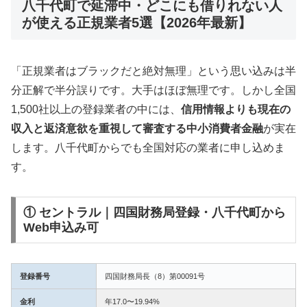
八千代町で延滞中・どこにも借りれない人
が使える正規業者5選【2026年最新】
「正規業者はブラックだと絶対無理」という思い込みは半
分正解で半分誤りです。大手はほぼ無理です。しかし全国
1,500社以上の登録業者の中には、
信用情報よりも現在の
収入と返済意欲を重視して審査する中小消費者金融
が実在
します。八千代町からでも全国対応の業者に申し込めま
す。
① セントラル｜四国財務局登録・八千代町から
Web申込み可
登録番号
四国財務局長（8）第00091号
金利
年17.0〜19.94%