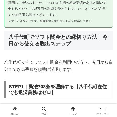
証明して申込みました。いつもは主婦の相談実績があると聞いて
申し込んだところ5万円の融資を受けられました。きちんと返済し
て今は信用を積み上げています」
※ケーススタディです。審査通過を保証するものではありません
八千代町でソフト闇金との縁切り方法｜今
日から使える脱出ステップ
八千代町ですでにソフト闇金を利用中の方へ。今日から自
分でできる手順を順番に説明します。
STEP1｜民法708条を理解する【八千代町在住
でも返済義務はゼロ】
ソフト闇金を含む闇金との金銭消費貸借契約は、公序良俗
ホーム
検索
トップ
サイドバー
違反（民法第90条）および不法原因給付（民法第708条）