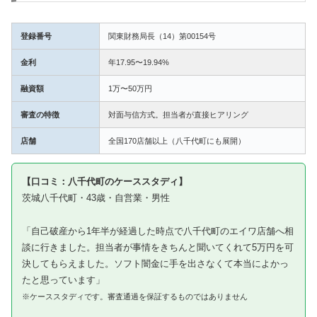
登録番号
関東財務局長（14）第00154号
金利
年17.95〜19.94%
融資額
1万〜50万円
審査の特徴
対面与信方式。担当者が直接ヒアリング
店舗
全国170店舗以上（八千代町にも展開）
【口コミ：八千代町のケーススタディ】
茨城八千代町・43歳・自営業・男性
「自己破産から1年半が経過した時点で八千代町のエイワ店舗へ相
談に行きました。担当者が事情をきちんと聞いてくれて5万円を可
決してもらえました。ソフト闇金に手を出さなくて本当によかっ
たと思っています」
※ケーススタディです。審査通過を保証するものではありません