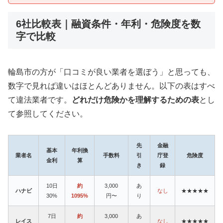
6社比較表｜融資条件・年利・危険度を数
字で比較
輪島市の方が「口コミが良い業者を選ぼう」と思っても、
数字で見れば違いはほとんどありません。以下の表はすべ
て違法業者です。
どれだけ危険かを理解するための表
とし
て参照してください。
先
金融
基本
年利換
業者名
手数料
引
庁登
危険度
金利
算
き
録
10日
約
3,000
あ
ハナビ
なし
★★★★★
30%
1095%
円〜
り
7日
約
3,000
あ
レイス
なし
★★★★★