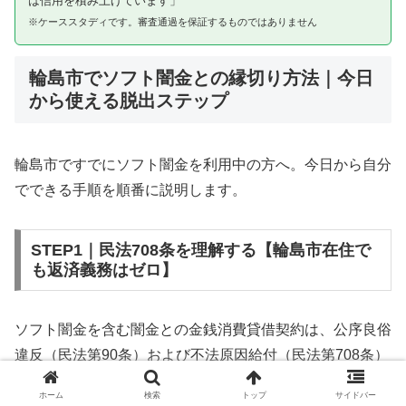
は信用を積み上げています」
※ケーススタディです。審査通過を保証するものではありません
輪島市でソフト闇金との縁切り方法｜今日
から使える脱出ステップ
輪島市ですでにソフト闇金を利用中の方へ。今日から自分
でできる手順を順番に説明します。
STEP1｜民法708条を理解する【輪島市在住で
も返済義務はゼロ】
ソフト闇金を含む闇金との金銭消費貸借契約は、公序良俗
違反（民法第90条）および不法原因給付（民法第708条）
に該当するため、法的には無効です。輪島市在住であって
ホーム
検索
トップ
サイドバー
も同様です。