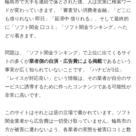
輪島市で大手を連続で落とされた後、人は次第に検索ワー
ドが変わっていきます。「審査甘い消費者金融」「どこに
も借りれない 即日」「延滞中 借りれる」、そして最終的
に「ソフト闇金 口コミ」「ソフト闇金ランキング」へた
どり着きます。
問題は、「ソフト闇金ランキング」で上位に出てくるサイ
トの多くが
業者側の自演・広告費による掲載
であるという
事実が広く知られていないことです。「ハナビが1位」
「レイスが対応良い」という情報は、その業者が自分のサ
ービスに誘導するために作ったコンテンツである可能性が
非常に高いです。
このサイトはそれとは逆の立場で書かれています。ソフト
闇金業者から広告費は一切受け取っていません。輪島市の
方が被害に遭わないよう、各業者の実態を被害口コミと数