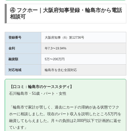
④ フクホー｜大阪府知事登録・輪島市から電話
相談可
登録番号
大阪府知事（6）第12736号
金利
年7.3〜19.94%
融資額
5万〜200万円
対応地域
輪島市を含む全国対応
【口コミ：輪島市のケーススタディ】
石川輪島市・51歳・パート・女性
「輪島市で家計が苦しく、過去にカードの滞納がある状態でフク
ホーに相談しました。現在のパート収入を説明したところ5万円を
融資してもらえました。月々の負担は2,000円以下で計画的に返せ
ています」