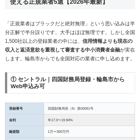
使える正規業者5選【2026年最新】
「正規業者はブラックだと絶対無理」という思い込みは半
分正解で半分誤りです。大手はほぼ無理です。しかし全国
1,500社以上の登録業者の中には、
信用情報よりも現在の
収入と返済意欲を重視して審査する中小消費者金融
が実在
します。輪島市からでも全国対応の業者に申し込めます。
① セントラル｜四国財務局登録・輪島市から
Web申込み可
登録番号
四国財務局長（8）第00091号
金利
年17.0〜19.94%
融資額
1万〜300万円