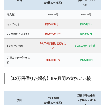
項目
（年18%・月1返
（10日30%換算）
済）
借入額
50,000円
50,000円
毎月の利息
約15,000円〜
約750円〜
6ヶ月間の利息総額
約90,000円〜
約4,500円
50,000円前後（減らな
6ヶ月後の残債
約25,000円（半減）
い）
完済までの合計支払
200,000円超
約54,000円
額
【10万円借りた場合】6ヶ月間の支払い比較
正規消費者金融
ソフト闇金
項目
（年18%・月1返
（10日30%換算）
済）