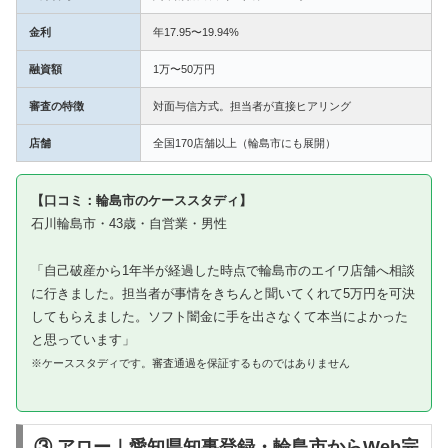
金利
年17.95〜19.94%
融資額
1万〜50万円
審査の特徴
対面与信方式。担当者が直接ヒアリング
店舗
全国170店舗以上（輪島市にも展開）
【口コミ：輪島市のケーススタディ】
石川輪島市・43歳・自営業・男性
「自己破産から1年半が経過した時点で輪島市のエイワ店舗へ相談
に行きました。担当者が事情をきちんと聞いてくれて5万円を可決
してもらえました。ソフト闇金に手を出さなくて本当によかった
と思っています」
※ケーススタディです。審査通過を保証するものではありません
③ アロー｜愛知県知事登録・輪島市からWeb完