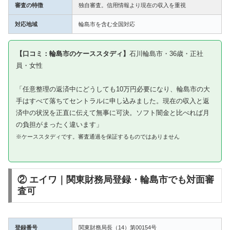
審査の特徴
独自審査。信用情報より現在の収入を重視
対応地域
輪島市を含む全国対応
【口コミ：輪島市のケーススタディ】
石川輪島市・36歳・正社
員・女性
「任意整理の返済中にどうしても10万円必要になり、輪島市の大
手はすべて落ちてセントラルに申し込みました。現在の収入と返
済中の状況を正直に伝えて無事に可決。ソフト闇金と比べれば月
の負担がまったく違います」
※ケーススタディです。審査通過を保証するものではありません
② エイワ｜関東財務局登録・輪島市でも対面審
査可
登録番号
関東財務局長（14）第00154号