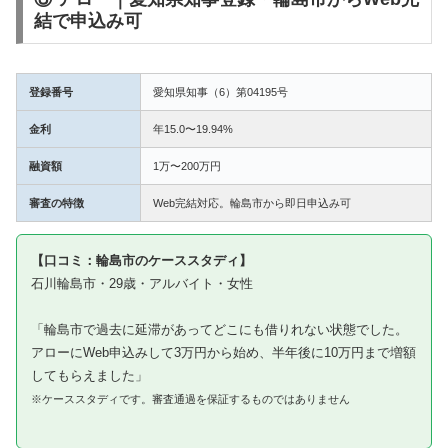
結で申込み可
登録番号
愛知県知事（6）第04195号
金利
年15.0〜19.94%
融資額
1万〜200万円
審査の特徴
Web完結対応。輪島市から即日申込み可
【口コミ：輪島市のケーススタディ】
石川輪島市・29歳・アルバイト・女性
「輪島市で過去に延滞があってどこにも借りれない状態でした。
アローにWeb申込みして3万円から始め、半年後に10万円まで増額
してもらえました」
※ケーススタディです。審査通過を保証するものではありません