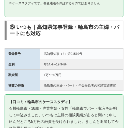
※ケーススタディです。審査通過を保証するものではありません
⑤ いつも｜高知県知事登録・輪島市の主婦・パ
ートにも対応
登録番号
高知県知事（4）第01519号
金利
年14.4〜19.94%
融資額
1万〜50万円
審査の特徴
輪島市の主婦・パート・年金受給者の相談実績豊富
【口コミ：輪島市のケーススタディ】
石川輪島市・38歳・専業主婦・女性「輪島市でパート収入を証明
して申込みました。いつもは主婦の相談実績があると聞いて申し
込んだところ5万円の融資を受けられました。きちんと返済して今