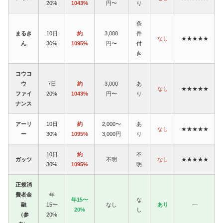
20%
1043%
円〜
り
条
まるき
10日
約
3,000
件
なし
★★★★★
ん
30%
1095%
円〜
付
き
コウコ
ウ
7日
約
3,000
あ
なし
★★★★★
ファイ
20%
1043%
円〜
り
ナンス
アーリ
10日
約
2,000〜
あ
なし
★★★★★
ー
30%
1095%
3,000円
り
10日
約
不
ガッツ
不明
なし
★★★★★
30%
1095%
明
正規消
費者金
年
年15〜
な
融
15〜
なし
あり
—
20%
し
（参
20%