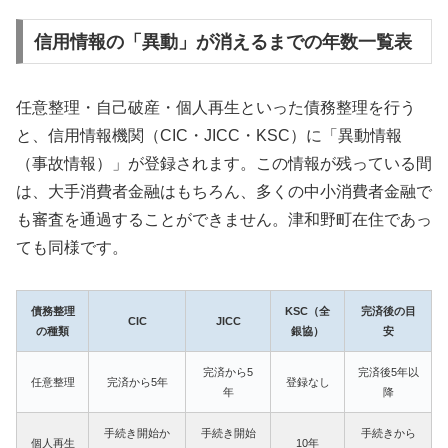
信用情報の「異動」が消えるまでの年数一覧表
任意整理・自己破産・個人再生といった債務整理を行う
と、信用情報機関（CIC・JICC・KSC）に「異動情報
（事故情報）」が登録されます。この情報が残っている間
は、大手消費者金融はもちろん、多くの中小消費者金融で
も審査を通過することができません。津和野町在住であっ
ても同様です。
債務整理
KSC（全
完済後の目
CIC
JICC
の種類
銀協）
安
完済から5
完済後5年以
任意整理
完済から5年
登録なし
年
降
手続き開始か
手続き開始
手続きから
個人再生
10年