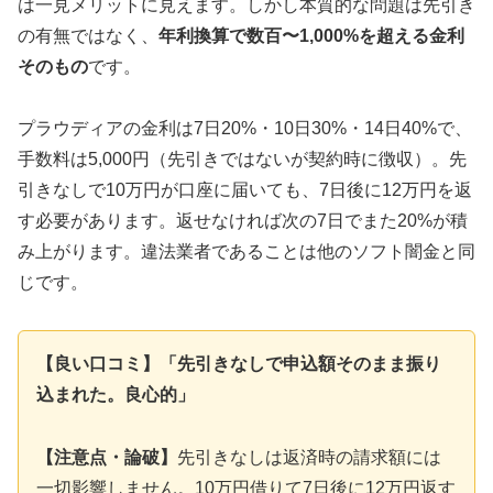
は一見メリットに見えます。しかし本質的な問題は先引き
の有無ではなく、
年利換算で数百〜1,000%を超える金利
そのもの
です。
プラウディアの金利は7日20%・10日30%・14日40%で、
手数料は5,000円（先引きではないが契約時に徴収）。先
引きなしで10万円が口座に届いても、7日後に12万円を返
す必要があります。返せなければ次の7日でまた20%が積
み上がります。違法業者であることは他のソフト闇金と同
じです。
【良い口コミ】「先引きなしで申込額そのまま振り
込まれた。良心的」
【注意点・論破】
先引きなしは返済時の請求額には
一切影響しません。10万円借りて7日後に12万円返す