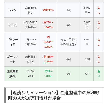
10日30%
3,000
な
レオン
約1095%
あり
（推定）
円〜
し
10日20% /
約730〜
3,000
な
レイス
あり
月1=40%
1043%
円
し
約
プラウデ
7日20% /
なし（手数料
5,000
な
1043〜
ィア
14日40%
5,000円別途）
円
し
1095%
ゴースマ
給料日ま
約365〜
な
不明
不明
ート
で30%
1095%
し
正規業者
年15〜
年15〜
あ
なし
なし
（参考）
20%
20%
り
【返済シミュレーション】任意整理中の津和野
町の人が10万円借りた場合