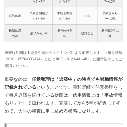
ら5〜7年
から5年
7〜10年
手続き開始か
手続き開始
手続きから
自己破産
10年
ら5〜7年
から5年
7〜10年
長期延滞
解消から5
解消後5年以
解消から5年
登録なし
のみ
年
降
※登録期間は手続きや完済のタイミングにより前後します。正確な情報
はCIC（0570-666-414）またはJICC（0120-441-481）に開示請求してご
確認ください。
重要なのは、
任意整理は「返済中」の時点でも異動情報が
記録されている
ということです。津和野町で任意整理をし
て毎月返済を続けている状態は、信用情報上は「事故情報
あり」として扱われます。完済してから5年が経過して初
めて、大手の審査に申し込める状態になります。