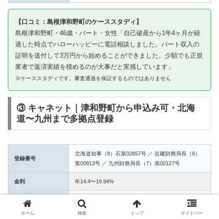
【口コミ：島根津和野町のケーススタディ】
島根津和野町・46歳・パート・女性「自己破産から1年4ヶ月が経
過した時点でハローハッピーに電話相談しました。パート収入の
証明を送付して3万円から始めることができました。少額でも正規
業者で返済実績を積めるのが大事だと実感しています」
※ケーススタディです。審査通過を保証するものではありません
③ キャネット｜津和野町から申込み可・北海
道〜九州まで多拠点登録
北海道知事（8）石第02857号 ／ 近畿財務局長（6）
登録番号
第00813号 ／ 九州財務局長（7）第00127号
金利
年14.4〜19.94%
融資額
1万〜50万円
ホーム
検索
トップ
サイドバー
3拠点登録の信頼性。津和野町からWEB完結で申込み