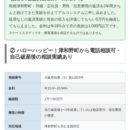
島根津和野町・39歳・正社員・男性「任意整理の返済を2年間きち
んと続けてきた実績を伝えてアルコシステムに申し込みました。
延滞なしの返済実績と現在の収入を評価してもらい5万円を融資し
てもらえました。金利は年19%台で月の負担は1,000円以下です」
※ケーススタディです。審査通過を保証するものではありません
② ハローハッピー｜津和野町から電話相談可・
自己破産後の相談実績あり
登録番号
大阪府知事（5）第12823号
金利
年15.0〜19.94%
融資額
1万〜50万円
自己破産後1〜2年経過していれば相談受付。現況重視
審査の特徴
の審査
対応地域
津和野町を含む全国対応