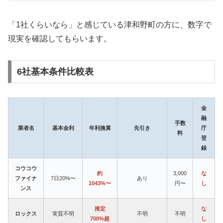
「1社くらいなら」と感じている津和野町の方に、数字で
現実を確認してもらいます。
6社基本条件比較表
金
融
手数
業者名
基本金利
年利換算
先引き
庁
料
登
録
コウコウ
約
3,000
な
ファイナ
7日20%〜
あり
1043%〜
円〜
し
ンス
推定
な
ロックス
実質不明
不明
不明
700%超
し