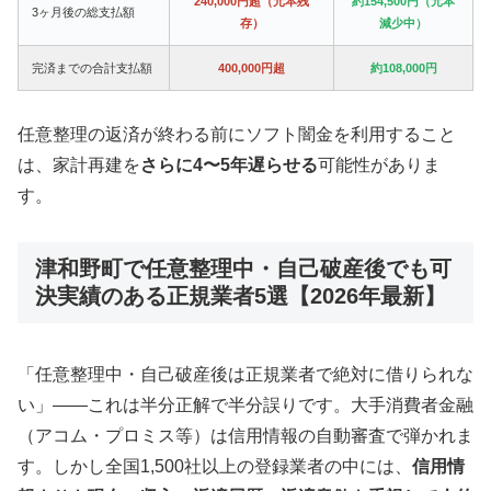
240,000円超（元本残
約154,500円（元本
3ヶ月後の総支払額
存）
減少中）
完済までの合計支払額
400,000円超
約108,000円
任意整理の返済が終わる前にソフト闇金を利用すること
は、家計再建を
さらに4〜5年遅らせる
可能性がありま
す。
津和野町で任意整理中・自己破産後でも可
決実績のある正規業者5選【2026年最新】
「任意整理中・自己破産後は正規業者で絶対に借りられな
い」——これは半分正解で半分誤りです。大手消費者金融
（アコム・プロミス等）は信用情報の自動審査で弾かれま
す。しかし全国1,500社以上の登録業者の中には、
信用情