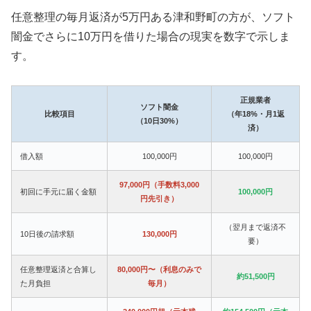
任意整理の毎月返済が5万円ある津和野町の方が、ソフト
闇金でさらに10万円を借りた場合の現実を数字で示しま
す。
正規業者
ソフト闇金
比較項目
（年18%・月1返
（10日30%）
済）
借入額
100,000円
100,000円
97,000円（手数料3,000
初回に手元に届く金額
100,000円
円先引き）
（翌月まで返済不
10日後の請求額
130,000円
要）
任意整理返済と合算し
80,000円〜（利息のみで
約51,500円
た月負担
毎月）