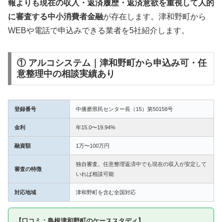
報よりも現在の収入・返済履歴・返済意欲を重視して人的
に審査する中小消費者金融
が存在します。津和野町から
WEBや電話で申込みできる業者を5社紹介します。
① アルコシステム｜津和野町から申込み可・任
意整理中の相談実績あり
登録番号
中播磨県民センター長（15）第50158号
金利
年15.0〜19.94%
融資額
1万〜100万円
独自審査。任意整理返済中でも現在の収入が安定して
審査の特徴
いれば相談可能
対応地域
津和野町を含む全国対応
【口コミ：島根津和野町のケーススタディ】