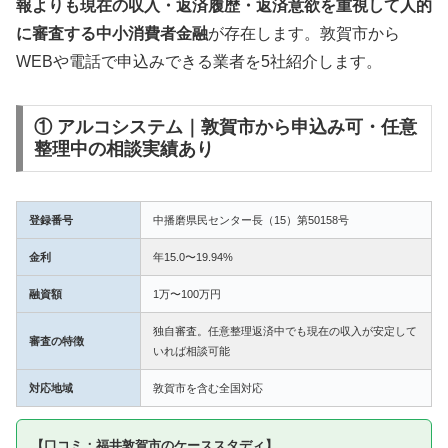
報よりも現在の収入・返済履歴・返済意欲を重視して人的
に審査する中小消費者金融
が存在します。敦賀市から
WEBや電話で申込みできる業者を5社紹介します。
① アルコシステム｜敦賀市から申込み可・任意
整理中の相談実績あり
登録番号
中播磨県民センター長（15）第50158号
金利
年15.0〜19.94%
融資額
1万〜100万円
独自審査。任意整理返済中でも現在の収入が安定して
審査の特徴
いれば相談可能
対応地域
敦賀市を含む全国対応
【口コミ：福井敦賀市のケーススタディ】