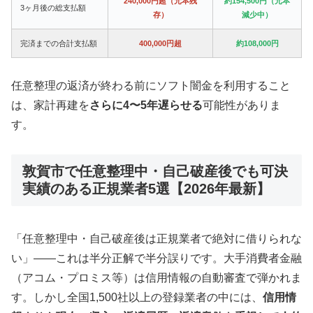
240,000円超（元本残
約154,500円（元本
3ヶ月後の総支払額
存）
減少中）
完済までの合計支払額
400,000円超
約108,000円
任意整理の返済が終わる前にソフト闇金を利用すること
は、家計再建を
さらに4〜5年遅らせる
可能性がありま
す。
敦賀市で任意整理中・自己破産後でも可決
実績のある正規業者5選【2026年最新】
「任意整理中・自己破産後は正規業者で絶対に借りられな
い」——これは半分正解で半分誤りです。大手消費者金融
（アコム・プロミス等）は信用情報の自動審査で弾かれま
す。しかし全国1,500社以上の登録業者の中には、
信用情