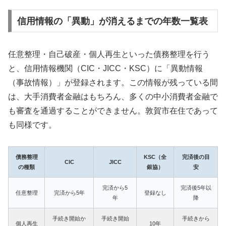
信用情報の「異動」が消えるまでの年数一覧表
任意整理・自己破産・個人再生といった債務整理を行う
と、信用情報機関（CIC・JICC・KSC）に「異動情報
（事故情報）」が登録されます。この情報が残っている間
は、大手消費者金融はもちろん、多くの中小消費者金融で
も審査を通過することができません。敦賀市在住であって
も同様です。
債務整理
KSC（全
完済後の目
CIC
JICC
の種類
銀協）
安
完済から5
完済後5年以
任意整理
完済から5年
登録なし
年
降
手続き開始か
手続き開始
手続きから
個人再生
10年