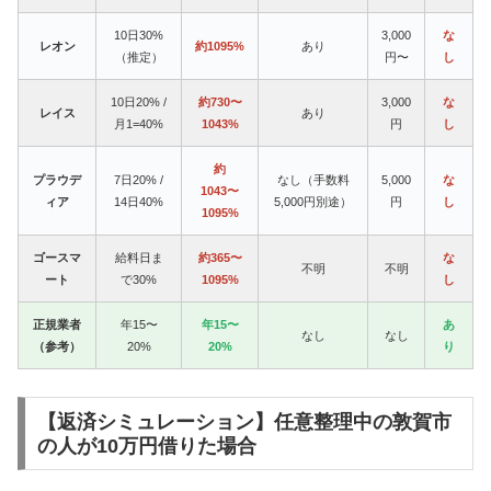
10日30%
3,000
な
レオン
約1095%
あり
（推定）
円〜
し
10日20% /
約730〜
3,000
な
レイス
あり
月1=40%
1043%
円
し
約
プラウデ
7日20% /
なし（手数料
5,000
な
1043〜
ィア
14日40%
5,000円別途）
円
し
1095%
ゴースマ
給料日ま
約365〜
な
不明
不明
ート
で30%
1095%
し
正規業者
年15〜
年15〜
あ
なし
なし
（参考）
20%
20%
り
【返済シミュレーション】任意整理中の敦賀市
の人が10万円借りた場合