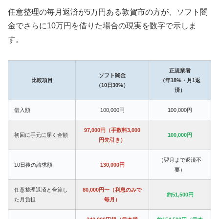
任意整理の毎月返済が5万円ある敦賀市の方が、ソフト闇
金でさらに10万円を借りた場合の現実を数字で示しま
す。
正規業者
ソフト闇金
比較項目
（年18%・月1返
（10日30%）
済）
借入額
100,000円
100,000円
97,000円（手数料3,000
初回に手元に届く金額
100,000円
円先引き）
（翌月まで返済不
10日後の請求額
130,000円
要）
任意整理返済と合算し
80,000円〜（利息のみで
約51,500円
た月負担
毎月）