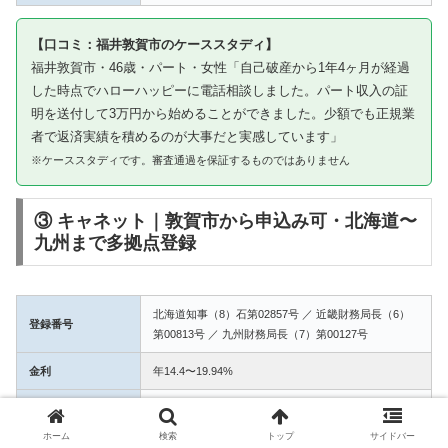
【口コミ：福井敦賀市のケーススタディ】
福井敦賀市・46歳・パート・女性「自己破産から1年4ヶ月が経過
した時点でハローハッピーに電話相談しました。パート収入の証
明を送付して3万円から始めることができました。少額でも正規業
者で返済実績を積めるのが大事だと実感しています」
※ケーススタディです。審査通過を保証するものではありません
③ キャネット｜敦賀市から申込み可・北海道〜
九州まで多拠点登録
北海道知事（8）石第02857号 ／ 近畿財務局長（6）
登録番号
第00813号 ／ 九州財務局長（7）第00127号
金利
年14.4〜19.94%
融資額
1万〜50万円
ホーム
検索
トップ
サイドバー
3拠点登録の信頼性。敦賀市からWEB完結で申込み可