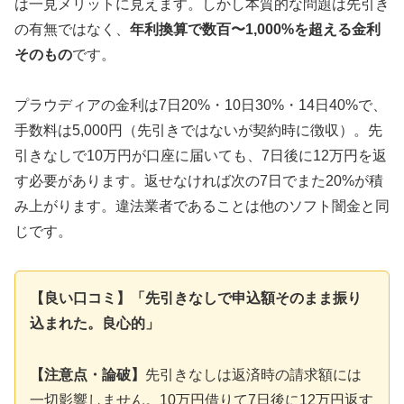
は一見メリットに見えます。しかし本質的な問題は先引き
の有無ではなく、
年利換算で数百〜1,000%を超える金利
そのもの
です。
プラウディアの金利は7日20%・10日30%・14日40%で、
手数料は5,000円（先引きではないが契約時に徴収）。先
引きなしで10万円が口座に届いても、7日後に12万円を返
す必要があります。返せなければ次の7日でまた20%が積
み上がります。違法業者であることは他のソフト闇金と同
じです。
【良い口コミ】「先引きなしで申込額そのまま振り
込まれた。良心的」
【注意点・論破】
先引きなしは返済時の請求額には
一切影響しません。10万円借りて7日後に12万円返す