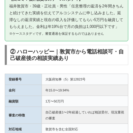
福井敦賀市・39歳・正社員・男性「任意整理の返済を2年間きちん
と続けてきた実績を伝えてアルコシステムに申し込みました。延
滞なしの返済実績と現在の収入を評価してもらい5万円を融資して
もらえました。金利は年19%台で月の負担は1,000円以下です」
※ケーススタディです。審査通過を保証するものではありません
② ハローハッピー｜敦賀市から電話相談可・自
己破産後の相談実績あり
登録番号
大阪府知事（5）第12823号
金利
年15.0〜19.94%
融資額
1万〜50万円
自己破産後1〜2年経過していれば相談受付。現況重視
審査の特徴
の審査
対応地域
敦賀市を含む全国対応