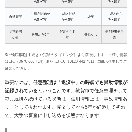
ら5〜7年
から5年
7〜10年
手続き開始か
手続き開始
手続きから
自己破産
10年
ら5〜7年
から5年
7〜10年
長期延滞
解消から5
解消後5年以
解消から5年
登録なし
のみ
年
降
※登録期間は手続きや完済のタイミングにより前後します。正確な情報
はCIC（0570-666-414）またはJICC（0120-441-481）に開示請求してご
確認ください。
重要なのは、
任意整理は「返済中」の時点でも異動情報が
記録されている
ということです。敦賀市で任意整理をして
毎月返済を続けている状態は、信用情報上は「事故情報あ
り」として扱われます。完済してから5年が経過して初め
て、大手の審査に申し込める状態になります。