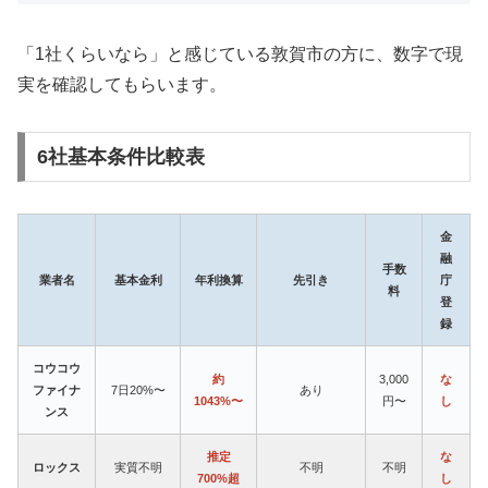
「1社くらいなら」と感じている敦賀市の方に、数字で現
実を確認してもらいます。
6社基本条件比較表
金
融
手数
業者名
基本金利
年利換算
先引き
庁
料
登
録
コウコウ
約
3,000
な
ファイナ
7日20%〜
あり
1043%〜
円〜
し
ンス
推定
な
ロックス
実質不明
不明
不明
700%超
し