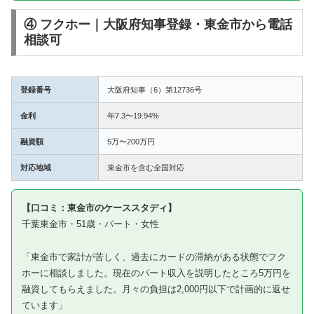
④ フクホー｜大阪府知事登録・東金市から電話
相談可
登録番号
大阪府知事（6）第12736号
金利
年7.3〜19.94%
融資額
5万〜200万円
対応地域
東金市を含む全国対応
【口コミ：東金市のケーススタディ】
千葉東金市・51歳・パート・女性
「東金市で家計が苦しく、過去にカードの滞納がある状態でフク
ホーに相談しました。現在のパート収入を説明したところ5万円を
融資してもらえました。月々の負担は2,000円以下で計画的に返せ
ています」