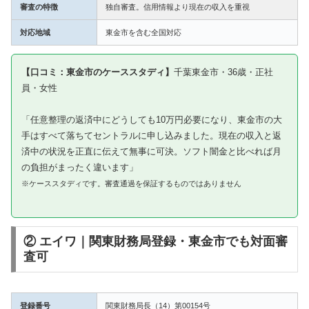
審査の特徴
独自審査。信用情報より現在の収入を重視
対応地域
東金市を含む全国対応
【口コミ：東金市のケーススタディ】
千葉東金市・36歳・正社
員・女性
「任意整理の返済中にどうしても10万円必要になり、東金市の大
手はすべて落ちてセントラルに申し込みました。現在の収入と返
済中の状況を正直に伝えて無事に可決。ソフト闇金と比べれば月
の負担がまったく違います」
※ケーススタディです。審査通過を保証するものではありません
② エイワ｜関東財務局登録・東金市でも対面審
査可
登録番号
関東財務局長（14）第00154号