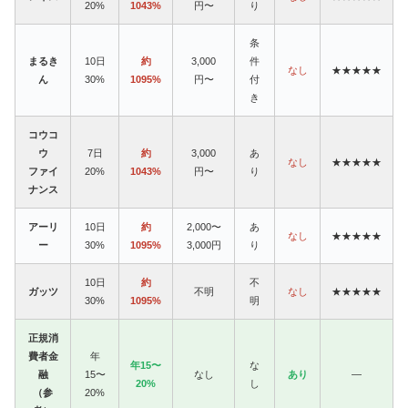
20%
1043%
円〜
り
条
まるき
10日
約
3,000
件
なし
★★★★★
ん
30%
1095%
円〜
付
き
コウコ
ウ
7日
約
3,000
あ
なし
★★★★★
ファイ
20%
1043%
円〜
り
ナンス
アーリ
10日
約
2,000〜
あ
なし
★★★★★
ー
30%
1095%
3,000円
り
10日
約
不
ガッツ
不明
なし
★★★★★
30%
1095%
明
正規消
費者金
年
年15〜
な
融
15〜
なし
あり
—
20%
し
（参
20%