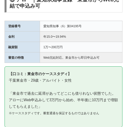
結で申込み可
登録番号
愛知県知事（6）第04195号
金利
年15.0〜19.94%
融資額
1万〜200万円
審査の特徴
Web完結対応。東金市から即日申込み可
【口コミ：東金市のケーススタディ】
千葉東金市・29歳・アルバイト・女性
「東金市で過去に延滞があってどこにも借りれない状態でした。
アローにWeb申込みして3万円から始め、半年後に10万円まで増額
してもらえました」
※ケーススタディです。審査通過を保証するものではありません