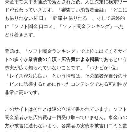
東金市で大手を連続で落とされた後、人は次第に検索ワー
ドが変わっていきます。「審査甘い消費者金融」「どこに
も借りれない 即日」「延滞中 借りれる」、そして最終的
に「ソフト闇金 口コミ」「ソフト闇金ランキング」へた
どり着きます。
問題は、「ソフト闇金ランキング」で上位に出てくるサイ
トの多くが
業者側の自演・広告費による掲載
であるという
事実が広く知られていないことです。「ハナビが1位」
「レイスが対応良い」という情報は、その業者が自分のサ
ービスに誘導するために作ったコンテンツである可能性が
非常に高いです。
このサイトはそれとは逆の立場で書かれています。ソフト
闇金業者から広告費は一切受け取っていません。東金市の
方が被害に遭わないよう、各業者の実態を被害口コミと数