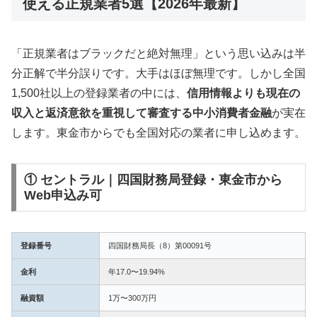
使える正規業者5選【2026年最新】
「正規業者はブラックだと絶対無理」という思い込みは半
分正解で半分誤りです。大手はほぼ無理です。しかし全国
1,500社以上の登録業者の中には、
信用情報よりも現在の
収入と返済意欲を重視して審査する中小消費者金融
が実在
します。東金市からでも全国対応の業者に申し込めます。
① セントラル｜四国財務局登録・東金市から
Web申込み可
登録番号
四国財務局長（8）第00091号
金利
年17.0〜19.94%
融資額
1万〜300万円