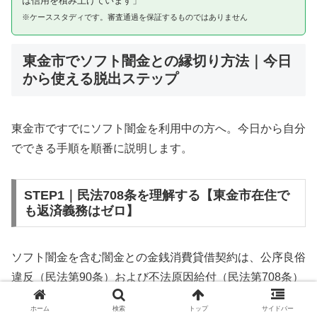
は信用を積み上げています」
※ケーススタディです。審査通過を保証するものではありません
東金市でソフト闇金との縁切り方法｜今日
から使える脱出ステップ
東金市ですでにソフト闇金を利用中の方へ。今日から自分
でできる手順を順番に説明します。
STEP1｜民法708条を理解する【東金市在住で
も返済義務はゼロ】
ソフト闇金を含む闇金との金銭消費貸借契約は、公序良俗
違反（民法第90条）および不法原因給付（民法第708条）
に該当するため、法的には無効です。東金市在住であって
ホーム
検索
トップ
サイドバー
も同様です。