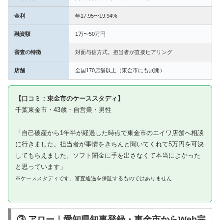
金利
年17.95〜19.94%
融資額
1万〜50万円
審査の特徴
対面与信方式。担当者が直接ヒアリング
店舗
全国170店舗以上（東金市にも展開）
【口コミ：東金市のケーススタディ】
千葉東金市・43歳・自営業・男性
「自己破産から1年半が経過した時点で東金市のエイワ店舗へ相談
に行きました。担当者が事情をきちんと聞いてくれて5万円を可決
してもらえました。ソフト闇金に手を出さなくて本当によかった
と思っています」
※ケーススタディです。審査通過を保証するものではありません
③ アロー｜愛知県知事登録・東金市からWeb完