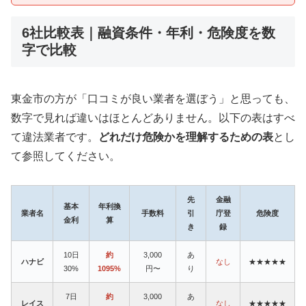
6社比較表｜融資条件・年利・危険度を数
字で比較
東金市の方が「口コミが良い業者を選ぼう」と思っても、
数字で見れば違いはほとんどありません。以下の表はすべ
て違法業者です。
どれだけ危険かを理解するための表
とし
て参照してください。
先
金融
基本
年利換
業者名
手数料
引
庁登
危険度
金利
算
き
録
10日
約
3,000
あ
ハナビ
なし
★★★★★
30%
1095%
円〜
り
7日
約
3,000
あ
レイス
なし
★★★★★