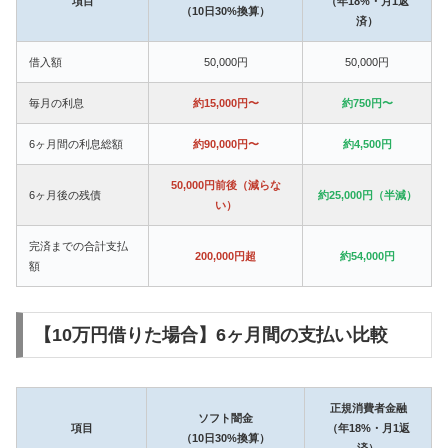
項目
（年18%・月1返
（10日30%換算）
済）
借入額
50,000円
50,000円
毎月の利息
約15,000円〜
約750円〜
6ヶ月間の利息総額
約90,000円〜
約4,500円
50,000円前後（減らな
6ヶ月後の残債
約25,000円（半減）
い）
完済までの合計支払
200,000円超
約54,000円
額
【10万円借りた場合】6ヶ月間の支払い比較
正規消費者金融
ソフト闇金
項目
（年18%・月1返
（10日30%換算）
済）