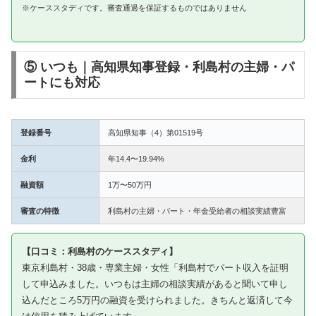
※ケーススタディです。審査通過を保証するものではありません
⑤ いつも｜高知県知事登録・利島村の主婦・パ
ートにも対応
登録番号
高知県知事（4）第01519号
金利
年14.4〜19.94%
融資額
1万〜50万円
審査の特徴
利島村の主婦・パート・年金受給者の相談実績豊富
【口コミ：利島村のケーススタディ】
東京利島村・38歳・専業主婦・女性「利島村でパート収入を証明
して申込みました。いつもは主婦の相談実績があると聞いて申し
込んだところ5万円の融資を受けられました。きちんと返済して今