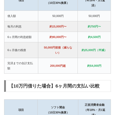
項目
（年18%・月1返
（10日30%換算）
済）
借入額
50,000円
50,000円
毎月の利息
約15,000円〜
約750円〜
6ヶ月間の利息総額
約90,000円〜
約4,500円
50,000円前後（減らな
6ヶ月後の残債
約25,000円（半減）
い）
完済までの合計支払
200,000円超
約54,000円
額
【10万円借りた場合】6ヶ月間の支払い比較
正規消費者金融
ソフト闇金
項目
（年18%・月1返
（10日30%換算）
済）