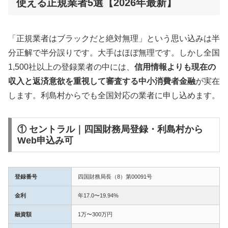
使える正規業者5選【2026年最新】
「正規業者はブラックだと絶対無理」という思い込みは半
分正解で半分誤りです。大手はほぼ無理です。しかし全国
1,500社以上の登録業者の中には、
信用情報よりも現在の
収入と返済意欲を重視して審査する中小消費者金融
が実在
します。利島村からでも全国対応の業者に申し込めます。
① セントラル｜四国財務局登録・利島村から
Web申込み可
登録番号
四国財務局長（8）第00091号
金利
年17.0〜19.94%
融資額
1万〜300万円