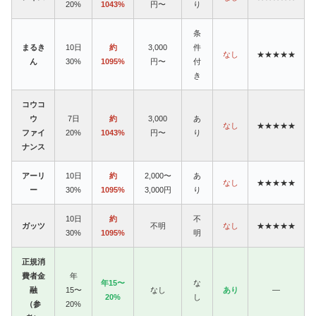
20%
1043%
円〜
り
条
まるき
10日
約
3,000
件
なし
★★★★★
ん
30%
1095%
円〜
付
き
コウコ
ウ
7日
約
3,000
あ
なし
★★★★★
ファイ
20%
1043%
円〜
り
ナンス
アーリ
10日
約
2,000〜
あ
なし
★★★★★
ー
30%
1095%
3,000円
り
10日
約
不
ガッツ
不明
なし
★★★★★
30%
1095%
明
正規消
費者金
年
年15〜
な
融
15〜
なし
あり
—
20%
し
（参
20%