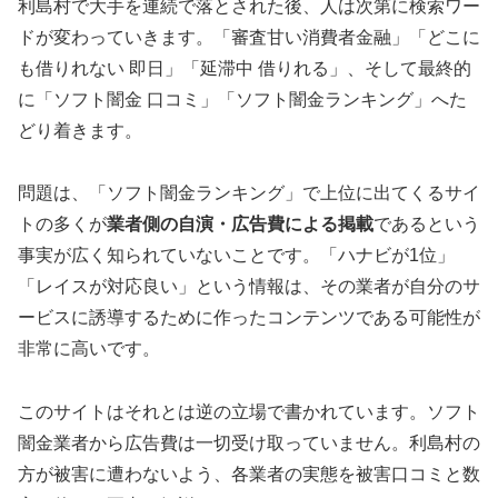
利島村で大手を連続で落とされた後、人は次第に検索ワー
ドが変わっていきます。「審査甘い消費者金融」「どこに
も借りれない 即日」「延滞中 借りれる」、そして最終的
に「ソフト闇金 口コミ」「ソフト闇金ランキング」へた
どり着きます。
問題は、「ソフト闇金ランキング」で上位に出てくるサイ
トの多くが
業者側の自演・広告費による掲載
であるという
事実が広く知られていないことです。「ハナビが1位」
「レイスが対応良い」という情報は、その業者が自分のサ
ービスに誘導するために作ったコンテンツである可能性が
非常に高いです。
このサイトはそれとは逆の立場で書かれています。ソフト
闇金業者から広告費は一切受け取っていません。利島村の
方が被害に遭わないよう、各業者の実態を被害口コミと数