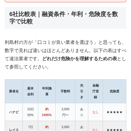
6社比較表｜融資条件・年利・危険度を数
字で比較
利島村の方が「口コミが良い業者を選ぼう」と思っても、
数字で見れば違いはほとんどありません。以下の表はすべ
て違法業者です。
どれだけ危険かを理解するための表
とし
て参照してください。
先
金融
基本
年利換
業者名
手数料
引
庁登
危険度
金利
算
き
録
10日
約
3,000
あ
ハナビ
なし
★★★★★
30%
1095%
円〜
り
7日
約
3,000
あ
レイス
なし
★★★★★