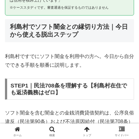
は信用を積み上げています」
※ケーススタディです。審査通過を保証するものではありません
利島村でソフト闇金との縁切り方法｜今日
から使える脱出ステップ
利島村ですでにソフト闇金を利用中の方へ。今日から自分
でできる手順を順番に説明します。
STEP1｜民法708条を理解する【利島村在住で
も返済義務はゼロ】
ソフト闇金を含む闇金との金銭消費貸借契約は、公序良俗
違反（民法第90条）および不法原因給付（民法第708条）
に該当するため、法的には無効です。利島村在住であって
ホーム
検索
トップ
サイドバー
も同様です。