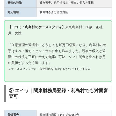
審査の特徴
独自審査。信用情報より現在の収入を重視
対応地域
利島村を含む全国対応
【口コミ：利島村のケーススタディ】
東京利島村・36歳・正社
員・女性
「任意整理の返済中にどうしても10万円必要になり、利島村の大
手はすべて落ちてセントラルに申し込みました。現在の収入と返
済中の状況を正直に伝えて無事に可決。ソフト闇金と比べれば月
の負担がまったく違います」
※ケーススタディです。審査通過を保証するものではありません
② エイワ｜関東財務局登録・利島村でも対面審
査可
登録番号
関東財務局長（14）第00154号