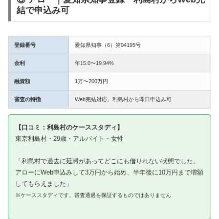
結で申込み可
登録番号
愛知県知事（6）第04195号
金利
年15.0〜19.94%
融資額
1万〜200万円
審査の特徴
Web完結対応。利島村から即日申込み可
【口コミ：利島村のケーススタディ】
東京利島村・29歳・アルバイト・女性
「利島村で過去に延滞があってどこにも借りれない状態でした。
アローにWeb申込みして3万円から始め、半年後に10万円まで増額
してもらえました」
※ケーススタディです。審査通過を保証するものではありません