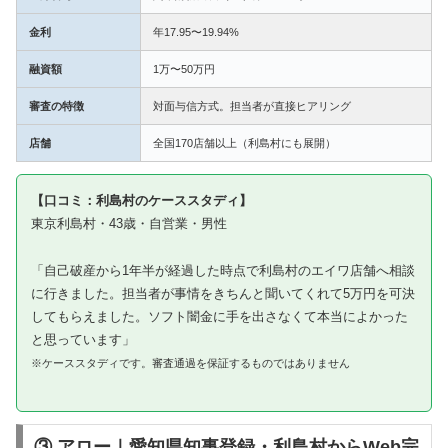
金利
年17.95〜19.94%
融資額
1万〜50万円
審査の特徴
対面与信方式。担当者が直接ヒアリング
店舗
全国170店舗以上（利島村にも展開）
【口コミ：利島村のケーススタディ】
東京利島村・43歳・自営業・男性
「自己破産から1年半が経過した時点で利島村のエイワ店舗へ相談
に行きました。担当者が事情をきちんと聞いてくれて5万円を可決
してもらえました。ソフト闇金に手を出さなくて本当によかった
と思っています」
※ケーススタディです。審査通過を保証するものではありません
③ アロー｜愛知県知事登録・利島村からWeb完