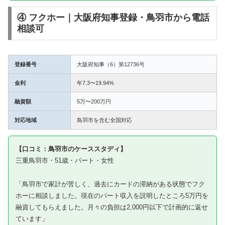
④ フクホー｜大阪府知事登録・鳥羽市から電話
相談可
登録番号
大阪府知事（6）第12736号
金利
年7.3〜19.94%
融資額
5万〜200万円
対応地域
鳥羽市を含む全国対応
【口コミ：鳥羽市のケーススタディ】
三重鳥羽市・51歳・パート・女性
「鳥羽市で家計が苦しく、過去にカードの滞納がある状態でフク
ホーに相談しました。現在のパート収入を説明したところ5万円を
融資してもらえました。月々の負担は2,000円以下で計画的に返せ
ています」