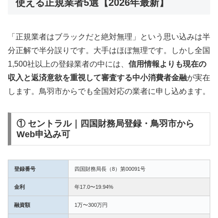
使える正規業者5選【2026年最新】
「正規業者はブラックだと絶対無理」という思い込みは半
分正解で半分誤りです。大手はほぼ無理です。しかし全国
1,500社以上の登録業者の中には、
信用情報よりも現在の
収入と返済意欲を重視して審査する中小消費者金融
が実在
します。鳥羽市からでも全国対応の業者に申し込めます。
① セントラル｜四国財務局登録・鳥羽市から
Web申込み可
登録番号
四国財務局長（8）第00091号
金利
年17.0〜19.94%
融資額
1万〜300万円