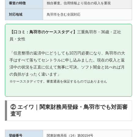
審査の特徴
独自審査。信用情報より現在の収入を重視
対応地域
鳥羽市を含む全国対応
【口コミ：鳥羽市のケーススタディ】
三重鳥羽市・36歳・正社
員・女性
「任意整理の返済中にどうしても10万円必要になり、鳥羽市の大
手はすべて落ちてセントラルに申し込みました。現在の収入と返
済中の状況を正直に伝えて無事に可決。ソフト闇金と比べれば月
の負担がまったく違います」
※ケーススタディです。審査通過を保証するものではありません
② エイワ｜関東財務局登録・鳥羽市でも対面審
査可
登録番号
関東財務局長（14）第00154号