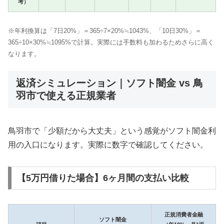
考）
※年利換算は「7日20%」＝365÷7×20%≒1043%、「10日30%」＝
365÷10×30%≒1095%で計算。実際には手数料も加わるためさらに高く
なります。
返済シミュレーション｜ソフト闇金 vs 鳥
羽市で使える正規業者
鳥羽市で「少額だから大丈夫」という感覚がソフト闇金利
用の入口になります。実際に数字で確認してください。
【5万円借りた場合】6ヶ月間の支払い比較
正規消費者金融
ソフト闇金