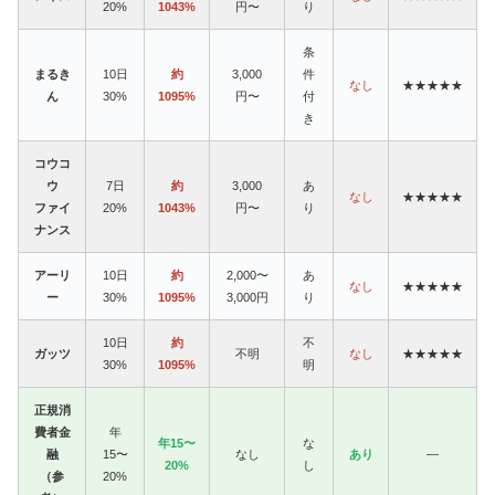
20%
1043%
円〜
り
条
まるき
10日
約
3,000
件
なし
★★★★★
ん
30%
1095%
円〜
付
き
コウコ
ウ
7日
約
3,000
あ
なし
★★★★★
ファイ
20%
1043%
円〜
り
ナンス
アーリ
10日
約
2,000〜
あ
なし
★★★★★
ー
30%
1095%
3,000円
り
10日
約
不
ガッツ
不明
なし
★★★★★
30%
1095%
明
正規消
費者金
年
年15〜
な
融
15〜
なし
あり
—
20%
し
（参
20%