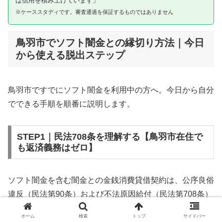
は信用を積み上げています」
※ケーススタディです。審査通過を保証するものではありません
鳥羽市でソフト闇金との縁切り方法｜今日
から使える脱出ステップ
鳥羽市ですでにソフト闇金を利用中の方へ。今日から自分
でできる手順を順番に説明します。
STEP1｜民法708条を理解する【鳥羽市在住で
も返済義務はゼロ】
ソフト闇金を含む闇金との金銭消費貸借契約は、公序良俗
違反（民法第90条）および不法原因給付（民法第708条）
に該当するため、法的には無効です。鳥羽市在住であって
ホーム
検索
トップ
サイドバー
も同様です。