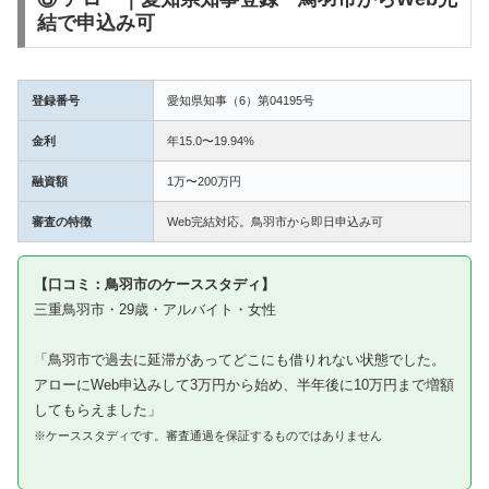
結で申込み可
登録番号
愛知県知事（6）第04195号
金利
年15.0〜19.94%
融資額
1万〜200万円
審査の特徴
Web完結対応。鳥羽市から即日申込み可
【口コミ：鳥羽市のケーススタディ】
三重鳥羽市・29歳・アルバイト・女性
「鳥羽市で過去に延滞があってどこにも借りれない状態でした。
アローにWeb申込みして3万円から始め、半年後に10万円まで増額
してもらえました」
※ケーススタディです。審査通過を保証するものではありません