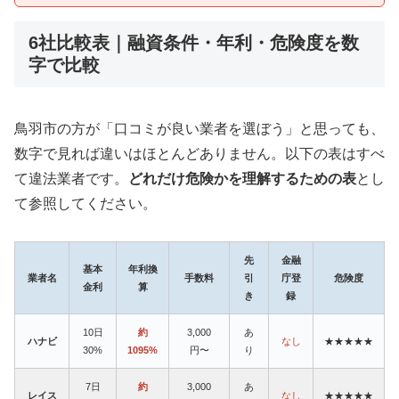
6社比較表｜融資条件・年利・危険度を数
字で比較
鳥羽市の方が「口コミが良い業者を選ぼう」と思っても、
数字で見れば違いはほとんどありません。以下の表はすべ
て違法業者です。
どれだけ危険かを理解するための表
とし
て参照してください。
先
金融
基本
年利換
業者名
手数料
引
庁登
危険度
金利
算
き
録
10日
約
3,000
あ
ハナビ
なし
★★★★★
30%
1095%
円〜
り
7日
約
3,000
あ
レイス
なし
★★★★★