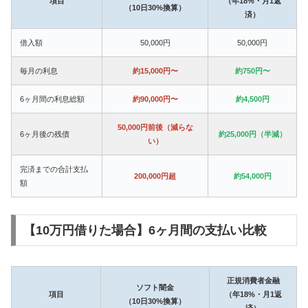
項目
（年18%・月1返
（10日30%換算）
済）
借入額
50,000円
50,000円
毎月の利息
約15,000円〜
約750円〜
6ヶ月間の利息総額
約90,000円〜
約4,500円
50,000円前後（減らな
6ヶ月後の残債
約25,000円（半減）
い）
完済までの合計支払
200,000円超
約54,000円
額
【10万円借りた場合】6ヶ月間の支払い比較
正規消費者金融
ソフト闇金
項目
（年18%・月1返
（10日30%換算）
済）