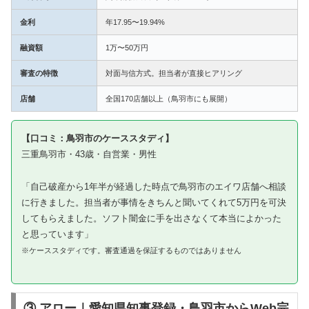
金利
年17.95〜19.94%
融資額
1万〜50万円
審査の特徴
対面与信方式。担当者が直接ヒアリング
店舗
全国170店舗以上（鳥羽市にも展開）
【口コミ：鳥羽市のケーススタディ】
三重鳥羽市・43歳・自営業・男性
「自己破産から1年半が経過した時点で鳥羽市のエイワ店舗へ相談
に行きました。担当者が事情をきちんと聞いてくれて5万円を可決
してもらえました。ソフト闇金に手を出さなくて本当によかった
と思っています」
※ケーススタディです。審査通過を保証するものではありません
③ アロー｜愛知県知事登録・鳥羽市からWeb完