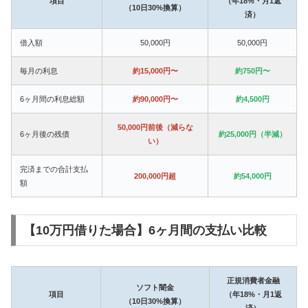
項目
（年18%・月1返
（10日30%換算）
済）
借入額
50,000円
50,000円
毎月の利息
約15,000円〜
約750円〜
6ヶ月間の利息総額
約90,000円〜
約4,500円
50,000円前後（減らな
6ヶ月後の残債
約25,000円（半減）
い）
完済までの合計支払
200,000円超
約54,000円
額
【10万円借りた場合】6ヶ月間の支払い比較
正規消費者金融
ソフト闇金
項目
（年18%・月1返
（10日30%換算）
済）