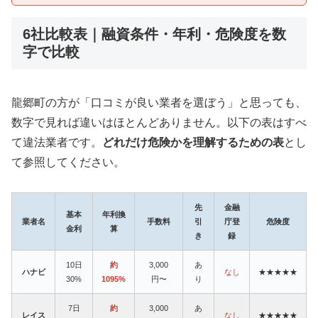
6社比較表｜融資条件・年利・危険度を数
字で比較
龍郷町の方が「口コミが良い業者を選ぼう」と思っても、
数字で見れば違いはほとんどありません。以下の表はすべ
て違法業者です。
どれだけ危険かを理解するための表
とし
て参照してください。
先
金融
基本
年利換
業者名
手数料
引
庁登
危険度
金利
算
き
録
10日
約
3,000
あ
ハナビ
なし
★★★★★
30%
1095%
円〜
り
7日
約
3,000
あ
レイス
なし
★★★★★