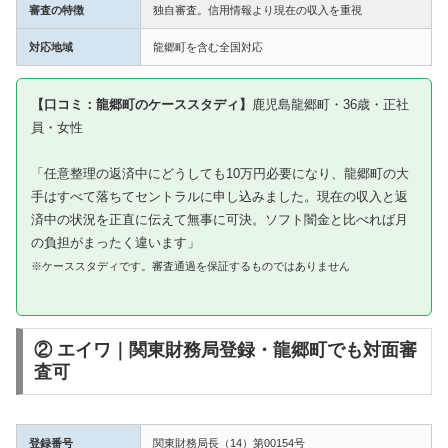
審査の特徴
独自審査。信用情報より現在の収入を重視
対応地域
龍郷町を含む全国対応
【口コミ：龍郷町のケーススタディ】
鹿児島龍郷町・36歳・正社
員・女性
「任意整理の返済中にどうしても10万円必要になり、龍郷町の大
手はすべて落ちてセントラルに申し込みました。現在の収入と返
済中の状況を正直に伝えて無事に可決。ソフト闇金と比べれば月
の負担がまったく違います」
※ケーススタディです。審査通過を保証するものではありません
② エイワ｜関東財務局登録・龍郷町でも対面審
査可
登録番号
関東財務局長（14）第00154号