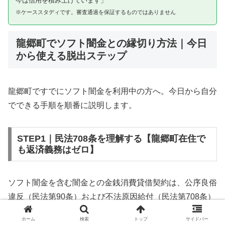
今は信用を積み上げています」
※ケーススタディです。審査通過を保証するものではありません
龍郷町でソフト闇金との縁切り方法｜今日
から使える脱出ステップ
龍郷町ですでにソフト闇金を利用中の方へ。今日から自分
でできる手順を順番に説明します。
STEP1｜民法708条を理解する【龍郷町在住で
も返済義務はゼロ】
ソフト闇金を含む闇金との金銭消費貸借契約は、公序良俗
違反（民法第90条）および不法原因給付（民法第708条）
に該当するため、法的には無効です。龍郷町在住であって
ホーム
検索
トップ
サイドバー
も同様です。