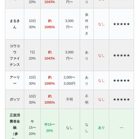
20%
1043%
円〜
り
条
まるき
10日
約
3,000
件
なし
★★★★★
ん
30%
1095%
円〜
付
き
コウコ
ウ
7日
約
3,000
あ
なし
★★★★★
ファイ
20%
1043%
円〜
り
ナンス
アーリ
10日
約
2,000〜
あ
なし
★★★★★
ー
30%
1095%
3,000円
り
10日
約
不
ガッツ
不明
なし
★★★★★
30%
1095%
明
正規消
費者金
年
年15〜
な
融
15〜
なし
あり
—
20%
し
（参
20%