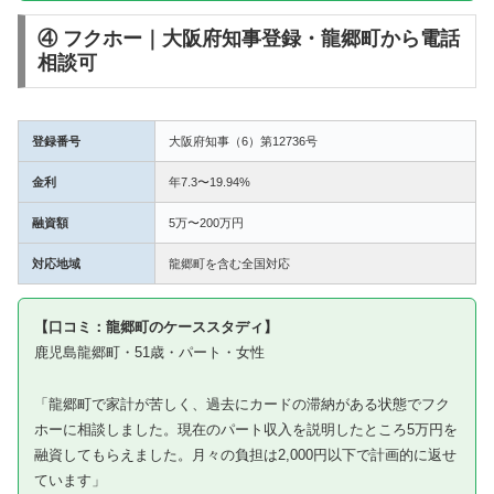
④ フクホー｜大阪府知事登録・龍郷町から電話
相談可
登録番号
大阪府知事（6）第12736号
金利
年7.3〜19.94%
融資額
5万〜200万円
対応地域
龍郷町を含む全国対応
【口コミ：龍郷町のケーススタディ】
鹿児島龍郷町・51歳・パート・女性
「龍郷町で家計が苦しく、過去にカードの滞納がある状態でフク
ホーに相談しました。現在のパート収入を説明したところ5万円を
融資してもらえました。月々の負担は2,000円以下で計画的に返せ
ています」