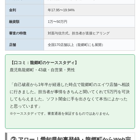
金利
年17.95〜19.94%
融資額
1万〜50万円
審査の特徴
対面与信方式。担当者が直接ヒアリング
店舗
全国170店舗以上（龍郷町にも展開）
【口コミ：龍郷町のケーススタディ】
鹿児島龍郷町・43歳・自営業・男性
「自己破産から1年半が経過した時点で龍郷町のエイワ店舗へ相談
に行きました。担当者が事情をきちんと聞いてくれて5万円を可決
してもらえました。ソフト闇金に手を出さなくて本当によかった
と思っています」
※ケーススタディです。審査通過を保証するものではありません
③ アロー｜愛知県知事登録・龍郷町からWeb完