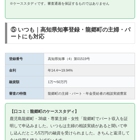
※ケーススタディです。審査通過を保証するものではありません
⑤ いつも｜高知県知事登録・龍郷町の主婦・パ
ートにも対応
登録番号
高知県知事（4）第01519号
金利
年14.4〜19.94%
融資額
1万〜50万円
審査の特徴
龍郷町の主婦・パート・年金受給者の相談実績豊富
【口コミ：龍郷町のケーススタディ】
鹿児島龍郷町・38歳・専業主婦・女性「龍郷町でパート収入を証
明して申込みました。いつもは主婦の相談実績があると聞いて申
し込んだところ5万円の融資を受けられました。きちんと返済して