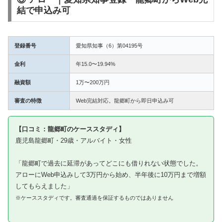
結で申込み可
登録番号
愛知県知事（6）第04195号
金利
年15.0〜19.94%
融資額
1万〜200万円
審査の特徴
Web完結対応。龍郷町から即日申込み可
【口コミ：龍郷町のケーススタディ】
鹿児島龍郷町・29歳・アルバイト・女性
「龍郷町で過去に延滞があってどこにも借りれない状態でした。
アローにWeb申込みして3万円から始め、半年後に10万円まで増額
してもらえました」
※ケーススタディです。審査通過を保証するものではありません