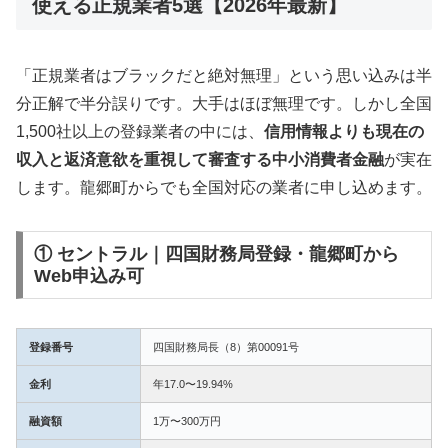
使える正規業者5選【2026年最新】
「正規業者はブラックだと絶対無理」という思い込みは半
分正解で半分誤りです。大手はほぼ無理です。しかし全国
1,500社以上の登録業者の中には、
信用情報よりも現在の
収入と返済意欲を重視して審査する中小消費者金融
が実在
します。龍郷町からでも全国対応の業者に申し込めます。
① セントラル｜四国財務局登録・龍郷町から
Web申込み可
登録番号
四国財務局長（8）第00091号
金利
年17.0〜19.94%
融資額
1万〜300万円