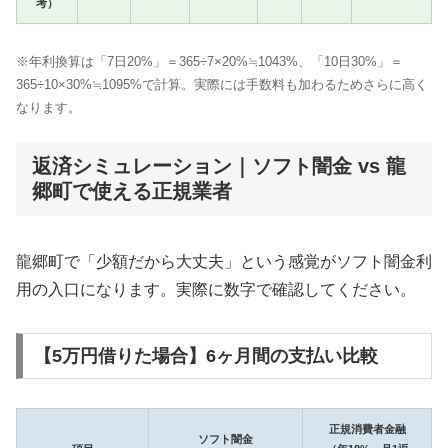
考）
※年利換算は「7日20%」＝365÷7×20%≒1043%、「10日30%」＝
365÷10×30%≒1095%で計算。実際には手数料も加わるためさらに高く
なります。
返済シミュレーション｜ソフト闇金 vs 龍
郷町で使える正規業者
龍郷町で「少額だから大丈夫」という感覚がソフト闇金利
用の入口になります。実際に数字で確認してください。
【5万円借りた場合】6ヶ月間の支払い比較
正規消費者金融
ソフト闇金