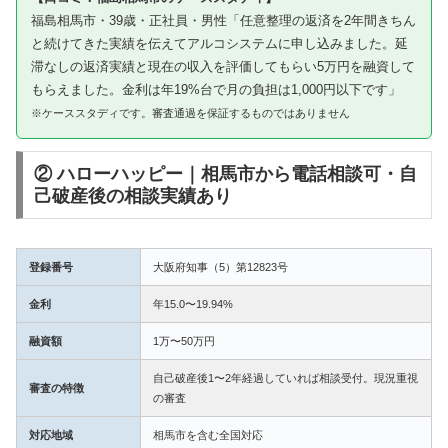
福島相馬市・39歳・正社員・男性「任意整理の返済を2年間きちん
と続けてきた実績を伝えてアルコシステムに申し込みました。延
滞なしの返済実績と現在の収入を評価してもらい5万円を融資して
もらえました。金利は年19%台で月の負担は1,000円以下です」
※ケーススタディです。審査通過を保証するものではありません
② ハローハッピー｜相馬市から電話相談可・自
己破産後の相談実績あり
登録番号
大阪府知事（5）第12823号
金利
年15.0〜19.94%
融資額
1万〜50万円
自己破産後1〜2年経過していれば相談受付。現況重視
審査の特徴
の審査
対応地域
相馬市を含む全国対応