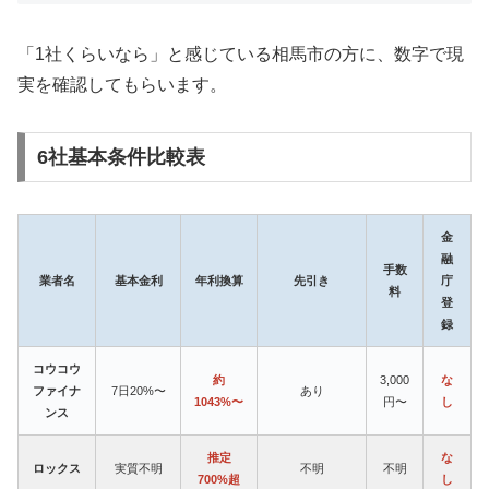
「1社くらいなら」と感じている相馬市の方に、数字で現
実を確認してもらいます。
6社基本条件比較表
金
融
手数
業者名
基本金利
年利換算
先引き
庁
料
登
録
コウコウ
約
3,000
な
ファイナ
7日20%〜
あり
1043%〜
円〜
し
ンス
推定
な
ロックス
実質不明
不明
不明
700%超
し