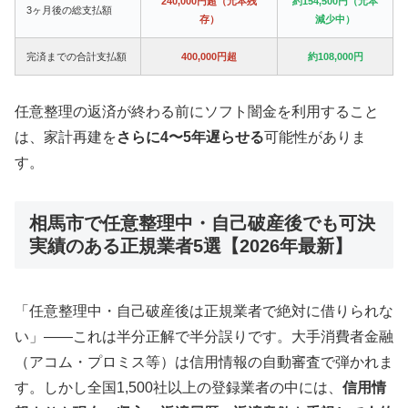
240,000円超（元本残
約154,500円（元本
3ヶ月後の総支払額
存）
減少中）
完済までの合計支払額
400,000円超
約108,000円
任意整理の返済が終わる前にソフト闇金を利用すること
は、家計再建を
さらに4〜5年遅らせる
可能性がありま
す。
相馬市で任意整理中・自己破産後でも可決
実績のある正規業者5選【2026年最新】
「任意整理中・自己破産後は正規業者で絶対に借りられな
い」——これは半分正解で半分誤りです。大手消費者金融
（アコム・プロミス等）は信用情報の自動審査で弾かれま
す。しかし全国1,500社以上の登録業者の中には、
信用情