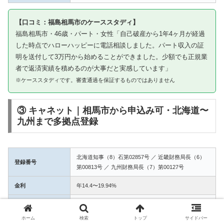
【口コミ：福島相馬市のケーススタディ】
福島相馬市・46歳・パート・女性「自己破産から1年4ヶ月が経過
した時点でハローハッピーに電話相談しました。パート収入の証
明を送付して3万円から始めることができました。少額でも正規業
者で返済実績を積めるのが大事だと実感しています」
※ケーススタディです。審査通過を保証するものではありません
③ キャネット｜相馬市から申込み可・北海道〜
九州まで多拠点登録
北海道知事（8）石第02857号 ／ 近畿財務局長（6）
登録番号
第00813号 ／ 九州財務局長（7）第00127号
金利
年14.4〜19.94%
融資額
1万〜50万円
ホーム
検索
トップ
サイドバー
3拠点登録の信頼性。相馬市からWEB完結で申込み可