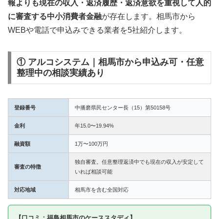
報よりも現在の収入・返済履歴・返済意欲を重視して人的
に審査する中小消費者金融
が存在します。相馬市から
WEBや電話で申込みできる業者を5社紹介します。
① アルコシステム｜相馬市から申込み可・任意
整理中の相談実績あり
登録番号
中播磨県民センター長（15）第50158号
金利
年15.0〜19.94%
融資額
1万〜100万円
独自審査。任意整理返済中でも現在の収入が安定して
審査の特徴
いれば相談可能
対応地域
相馬市を含む全国対応
【口コミ：福島相馬市のケーススタディ】