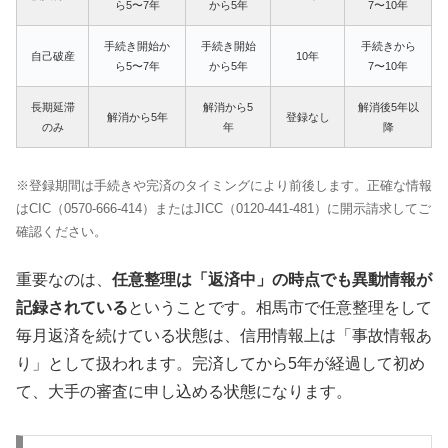
ら5〜7年
から5年
7〜10年
手続き開始か
手続き開始
手続きから
自己破産
10年
ら5〜7年
から5年
7〜10年
長期延滞
解消から5
解消後5年以
解消から5年
登録なし
のみ
年
降
※登録期間は手続きや完済のタイミングにより前後します。正確な情報
はCIC（0570-666-414）またはJICC（0120-441-481）に開示請求してご
確認ください。
重要なのは、
任意整理は「返済中」の時点でも異動情報が
記録されている
ということです。相馬市で任意整理をして
毎月返済を続けている状態は、信用情報上は「事故情報あ
り」として扱われます。完済してから5年が経過して初め
て、大手の審査に申し込める状態になります。