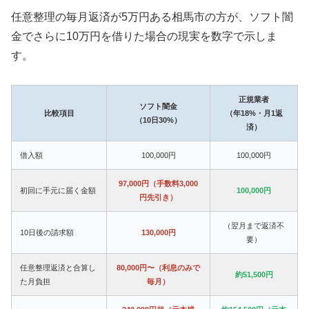
任意整理の毎月返済が5万円ある相馬市の方が、ソフト闇
金でさらに10万円を借りた場合の現実を数字で示しま
す。
正規業者
ソフト闇金
比較項目
（年18%・月1返
（10日30%）
済）
借入額
100,000円
100,000円
97,000円（手数料3,000
初回に手元に届く金額
100,000円
円先引き）
（翌月まで返済不
10日後の請求額
130,000円
要）
任意整理返済と合算し
80,000円〜（利息のみで
約51,500円
た月負担
毎月）