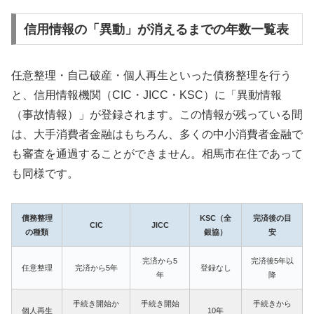
信用情報の「異動」が消えるまでの年数一覧表
任意整理・自己破産・個人再生といった債務整理を行う
と、信用情報機関（CIC・JICC・KSC）に「異動情報
（事故情報）」が登録されます。この情報が残っている間
は、大手消費者金融はもちろん、多くの中小消費者金融で
も審査を通過することができません。相馬市在住であって
も同様です。
債務整理
KSC（全
完済後の目
CIC
JICC
の種類
銀協）
安
完済から5
完済後5年以
任意整理
完済から5年
登録なし
年
降
手続き開始か
手続き開始
手続きから
個人再生
10年