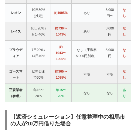
10日30%
3,000
な
レオン
約1095%
あり
（推定）
円〜
し
10日20% /
約730〜
3,000
な
レイス
あり
月1=40%
1043%
円
し
約
プラウデ
7日20% /
なし（手数料
5,000
な
1043〜
ィア
14日40%
5,000円別途）
円
し
1095%
ゴースマ
給料日ま
約365〜
な
不明
不明
ート
で30%
1095%
し
正規業者
年15〜
年15〜
あ
なし
なし
（参考）
20%
20%
り
【返済シミュレーション】任意整理中の相馬市
の人が10万円借りた場合