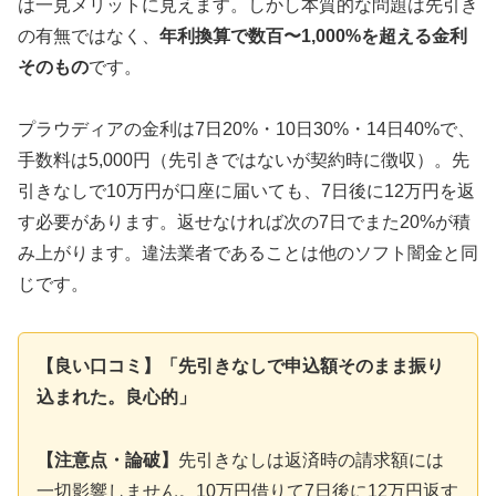
は一見メリットに見えます。しかし本質的な問題は先引き
の有無ではなく、
年利換算で数百〜1,000%を超える金利
そのもの
です。
プラウディアの金利は7日20%・10日30%・14日40%で、
手数料は5,000円（先引きではないが契約時に徴収）。先
引きなしで10万円が口座に届いても、7日後に12万円を返
す必要があります。返せなければ次の7日でまた20%が積
み上がります。違法業者であることは他のソフト闇金と同
じです。
【良い口コミ】「先引きなしで申込額そのまま振り
込まれた。良心的」
【注意点・論破】
先引きなしは返済時の請求額には
一切影響しません。10万円借りて7日後に12万円返す