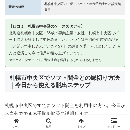
札幌市中央区の主婦・パート・年金受給者の相談実績
審査の特徴
豊富
【口コミ：札幌市中央区のケーススタディ】
北海道札幌市中央区・38歳・専業主婦・女性「札幌市中央区でパ
ート収入を証明して申込みました。いつもは主婦の相談実績があ
ると聞いて申し込んだところ5万円の融資を受けられました。きち
んと返済して今は信用を積み上げています」
※ケーススタディです。審査通過を保証するものではありません
札幌市中央区でソフト闇金との縁切り方法
｜今日から使える脱出ステップ
札幌市中央区ですでにソフト闇金を利用中の方へ。今日か
ら自分でできる手順を順番に説明します。
ホーム
検索
トップ
サイドバー