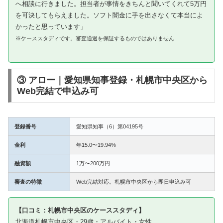
へ相談に行きました。担当者が事情をきちんと聞いてくれて5万円
を可決してもらえました。ソフト闇金に手を出さなくて本当によ
かったと思っています」
※ケーススタディです。審査通過を保証するものではありません
③ アロー｜愛知県知事登録・札幌市中央区から
Web完結で申込み可
登録番号
愛知県知事（6）第04195号
金利
年15.0〜19.94%
融資額
1万〜200万円
審査の特徴
Web完結対応。札幌市中央区から即日申込み可
【口コミ：札幌市中央区のケーススタディ】
北海道札幌市中央区・29歳・アルバイト・女性