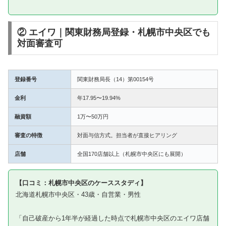
② エイワ｜関東財務局登録・札幌市中央区でも
対面審査可
登録番号
関東財務局長（14）第00154号
金利
年17.95〜19.94%
融資額
1万〜50万円
審査の特徴
対面与信方式。担当者が直接ヒアリング
店舗
全国170店舗以上（札幌市中央区にも展開）
【口コミ：札幌市中央区のケーススタディ】
北海道札幌市中央区・43歳・自営業・男性
「自己破産から1年半が経過した時点で札幌市中央区のエイワ店舗