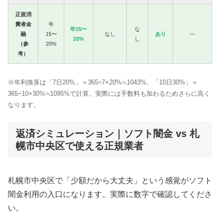
正規消
費者金
年
年15〜
な
融
15〜
なし
あり
—
20%
し
（参
20%
考）
※年利換算は「7日20%」＝365÷7×20%≒1043%、「10日30%」＝
365÷10×30%≒1095%で計算。実際には手数料も加わるためさらに高く
なります。
返済シミュレーション｜ソフト闇金 vs 札
幌市中央区で使える正規業者
札幌市中央区で「少額だから大丈夫」という感覚がソフト
闇金利用の入口になります。実際に数字で確認してくださ
い。