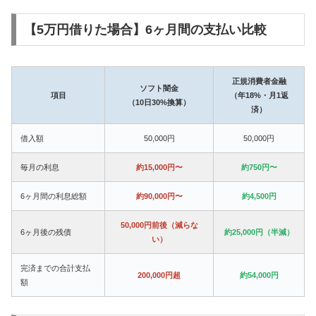
【5万円借りた場合】6ヶ月間の支払い比較
正規消費者金融
ソフト闇金
項目
（年18%・月1返
（10日30%換算）
済）
借入額
50,000円
50,000円
毎月の利息
約15,000円〜
約750円〜
6ヶ月間の利息総額
約90,000円〜
約4,500円
50,000円前後（減らな
6ヶ月後の残債
約25,000円（半減）
い）
完済までの合計支払
200,000円超
約54,000円
額