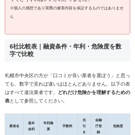
※個人の感想であり実際の被害内容を保証するものではありませ
ん
6社比較表｜融資条件・年利・危険度を数
字で比較
札幌市中央区の方が「口コミが良い業者を選ぼう」と思っ
ても、数字で見れば違いはほとんどありません。以下の表
はすべて違法業者です。
どれだけ危険かを理解するための
表
として参照してください。
先
金融
基本
年利換
業者名
手数料
引
庁登
危険度
金利
算
き
録