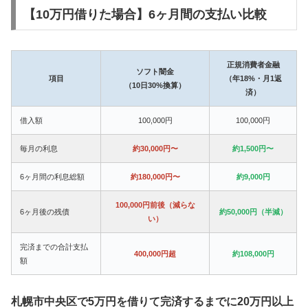
【10万円借りた場合】6ヶ月間の支払い比較
正規消費者金融
ソフト闇金
項目
（年18%・月1返
（10日30%換算）
済）
借入額
100,000円
100,000円
毎月の利息
約30,000円〜
約1,500円〜
6ヶ月間の利息総額
約180,000円〜
約9,000円
100,000円前後（減らな
6ヶ月後の残債
約50,000円（半減）
い）
完済までの合計支払
400,000円超
約108,000円
額
札幌市中央区で5万円を借りて完済するまでに20万円以上