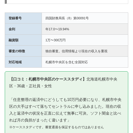
登録番号
四国財務局長（8）第00091号
金利
年17.0〜19.94%
融資額
1万〜300万円
審査の特徴
独自審査。信用情報より現在の収入を重視
対応地域
札幌市中央区を含む全国対応
【口コミ：札幌市中央区のケーススタディ】
北海道札幌市中央
区・36歳・正社員・女性
「任意整理の返済中にどうしても10万円必要になり、札幌市中央
区の大手はすべて落ちてセントラルに申し込みました。現在の収
入と返済中の状況を正直に伝えて無事に可決。ソフト闇金と比べ
れば月の負担がまったく違います」
※ケーススタディです。審査通過を保証するものではありません