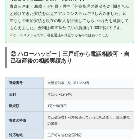
青森三戸町・39歳・正社員・男性「任意整理の返済を2年間きちん
と続けてきた実績を伝えてアルコシステムに申し込みました。延
滞なしの返済実績と現在の収入を評価してもらい5万円を融資して
もらえました。金利は年19%台で月の負担は1,000円以下です」
※ケーススタディです。審査通過を保証するものではありません
② ハローハッピー｜三戸町から電話相談可・自
己破産後の相談実績あり
登録番号
大阪府知事（5）第12823号
金利
年15.0〜19.94%
融資額
1万〜50万円
自己破産後1〜2年経過していれば相談受付。現況重視
審査の特徴
の審査
対応地域
三戸町を含む全国対応