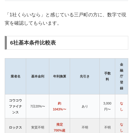
「1社くらいなら」と感じている三戸町の方に、数字で現
実を確認してもらいます。
6社基本条件比較表
金
融
手数
業者名
基本金利
年利換算
先引き
庁
料
登
録
コウコウ
約
3,000
な
ファイナ
7日20%〜
あり
1043%〜
円〜
し
ンス
推定
な
ロックス
実質不明
不明
不明
700%超
し