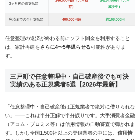
240,000円超（元本残
約154,500円（元本
3ヶ月後の総支払額
存）
減少中）
完済までの合計支払額
400,000円超
約108,000円
任意整理の返済が終わる前にソフト闇金を利用すること
は、家計再建を
さらに4〜5年遅らせる
可能性がありま
す。
三戸町で任意整理中・自己破産後でも可決
実績のある正規業者5選【2026年最新】
「任意整理中・自己破産後は正規業者で絶対に借りられな
い」——これは半分正解で半分誤りです。大手消費者金融
（アコム・プロミス等）は信用情報の自動審査で弾かれま
す。しかし全国1,500社以上の登録業者の中には、
信用情