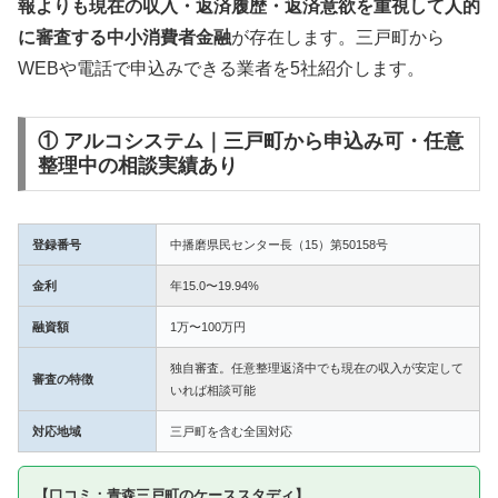
報よりも現在の収入・返済履歴・返済意欲を重視して人的
に審査する中小消費者金融
が存在します。三戸町から
WEBや電話で申込みできる業者を5社紹介します。
① アルコシステム｜三戸町から申込み可・任意
整理中の相談実績あり
登録番号
中播磨県民センター長（15）第50158号
金利
年15.0〜19.94%
融資額
1万〜100万円
独自審査。任意整理返済中でも現在の収入が安定して
審査の特徴
いれば相談可能
対応地域
三戸町を含む全国対応
【口コミ：青森三戸町のケーススタディ】