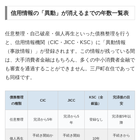
信用情報の「異動」が消えるまでの年数一覧表
任意整理・自己破産・個人再生といった債務整理を行う
と、信用情報機関（CIC・JICC・KSC）に「異動情報
（事故情報）」が登録されます。この情報が残っている間
は、大手消費者金融はもちろん、多くの中小消費者金融で
も審査を通過することができません。三戸町在住であって
も同様です。
債務整理
KSC（全
完済後の目
CIC
JICC
の種類
銀協）
安
完済から5
完済後5年以
任意整理
完済から5年
登録なし
年
降
手続き開始か
手続き開始
手続きから
個人再生
10年