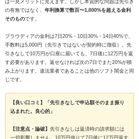
は一見メリットに見えます。しかし本質的な問題は先引き
の有無ではなく、
年利換算で数百〜1,000%を超える金利
そのもの
です。
プラウディアの金利は7日20%・10日30%・14日40%で、
手数料は5,000円（先引きではないが契約時に徴収）。先
引きなしで10万円が口座に届いても、7日後に12万円を返
す必要があります。返せなければ次の7日でまた20%が積
み上がります。違法業者であることは他のソフト闇金と同
じです。
【良い口コミ】「先引きなしで申込額そのまま振り
込まれた。良心的」
【注意点・論破】
先引きなしは返済時の請求額には
一切影響しません。10万円借りて7日後に12万円返す