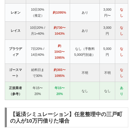
10日30%
3,000
な
レオン
約1095%
あり
（推定）
円〜
し
10日20% /
約730〜
3,000
な
レイス
あり
月1=40%
1043%
円
し
約
プラウデ
7日20% /
なし（手数料
5,000
な
1043〜
ィア
14日40%
5,000円別途）
円
し
1095%
ゴースマ
給料日ま
約365〜
な
不明
不明
ート
で30%
1095%
し
正規業者
年15〜
年15〜
あ
なし
なし
（参考）
20%
20%
り
【返済シミュレーション】任意整理中の三戸町
の人が10万円借りた場合