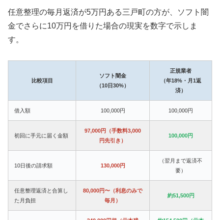
任意整理の毎月返済が5万円ある三戸町の方が、ソフト闇
金でさらに10万円を借りた場合の現実を数字で示しま
す。
正規業者
ソフト闇金
比較項目
（年18%・月1返
（10日30%）
済）
借入額
100,000円
100,000円
97,000円（手数料3,000
初回に手元に届く金額
100,000円
円先引き）
（翌月まで返済不
10日後の請求額
130,000円
要）
任意整理返済と合算し
80,000円〜（利息のみで
約51,500円
た月負担
毎月）