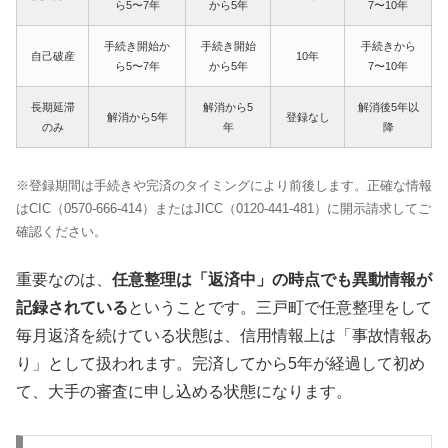
ら5〜7年
から5年
7〜10年
手続き開始か
手続き開始
手続きから
自己破産
10年
ら5〜7年
から5年
7〜10年
長期延滞
解消から5
解消後5年以
解消から5年
登録なし
のみ
年
降
※登録期間は手続きや完済のタイミングにより前後します。正確な情報
はCIC（0570-666-414）またはJICC（0120-441-481）に開示請求してご
確認ください。
重要なのは、
任意整理は「返済中」の時点でも異動情報が
記録されている
ということです。三戸町で任意整理をして
毎月返済を続けている状態は、信用情報上は「事故情報あ
り」として扱われます。完済してから5年が経過して初め
て、大手の審査に申し込める状態になります。