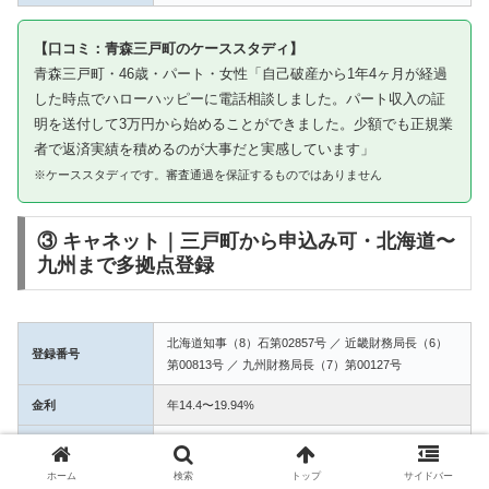
【口コミ：青森三戸町のケーススタディ】
青森三戸町・46歳・パート・女性「自己破産から1年4ヶ月が経過
した時点でハローハッピーに電話相談しました。パート収入の証
明を送付して3万円から始めることができました。少額でも正規業
者で返済実績を積めるのが大事だと実感しています」
※ケーススタディです。審査通過を保証するものではありません
③ キャネット｜三戸町から申込み可・北海道〜
九州まで多拠点登録
北海道知事（8）石第02857号 ／ 近畿財務局長（6）
登録番号
第00813号 ／ 九州財務局長（7）第00127号
金利
年14.4〜19.94%
融資額
1万〜50万円
ホーム
検索
トップ
サイドバー
3拠点登録の信頼性。三戸町からWEB完結で申込み可