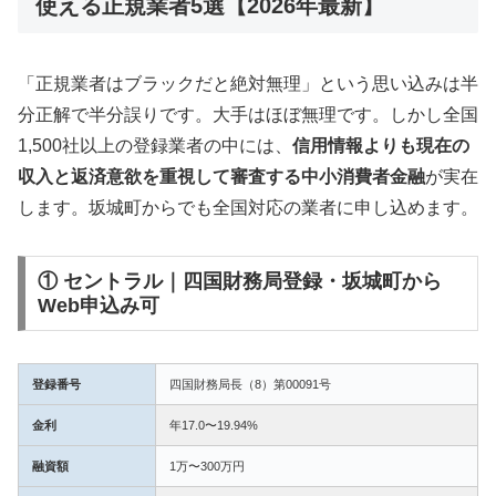
使える正規業者5選【2026年最新】
「正規業者はブラックだと絶対無理」という思い込みは半
分正解で半分誤りです。大手はほぼ無理です。しかし全国
1,500社以上の登録業者の中には、
信用情報よりも現在の
収入と返済意欲を重視して審査する中小消費者金融
が実在
します。坂城町からでも全国対応の業者に申し込めます。
① セントラル｜四国財務局登録・坂城町から
Web申込み可
登録番号
四国財務局長（8）第00091号
金利
年17.0〜19.94%
融資額
1万〜300万円