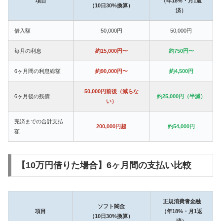
項目
（年18%・月1返
（10日30%換算）
済）
借入額
50,000円
50,000円
毎月の利息
約15,000円〜
約750円〜
6ヶ月間の利息総額
約90,000円〜
約4,500円
50,000円前後（減らな
6ヶ月後の残債
約25,000円（半減）
い）
完済までの合計支払
200,000円超
約54,000円
額
【10万円借りた場合】6ヶ月間の支払い比較
正規消費者金融
ソフト闇金
項目
（年18%・月1返
（10日30%換算）
済）