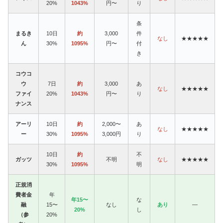
20%
1043%
円〜
り
条
まるき
10日
約
3,000
件
なし
★★★★★
ん
30%
1095%
円〜
付
き
コウコ
ウ
7日
約
3,000
あ
なし
★★★★★
ファイ
20%
1043%
円〜
り
ナンス
アーリ
10日
約
2,000〜
あ
なし
★★★★★
ー
30%
1095%
3,000円
り
10日
約
不
ガッツ
不明
なし
★★★★★
30%
1095%
明
正規消
費者金
年
年15〜
な
融
15〜
なし
あり
—
20%
し
（参
20%