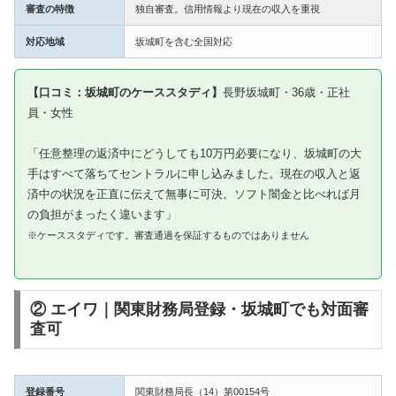
審査の特徴
独自審査。信用情報より現在の収入を重視
対応地域
坂城町を含む全国対応
【口コミ：坂城町のケーススタディ】
長野坂城町・36歳・正社
員・女性
「任意整理の返済中にどうしても10万円必要になり、坂城町の大
手はすべて落ちてセントラルに申し込みました。現在の収入と返
済中の状況を正直に伝えて無事に可決。ソフト闇金と比べれば月
の負担がまったく違います」
※ケーススタディです。審査通過を保証するものではありません
② エイワ｜関東財務局登録・坂城町でも対面審
査可
登録番号
関東財務局長（14）第00154号