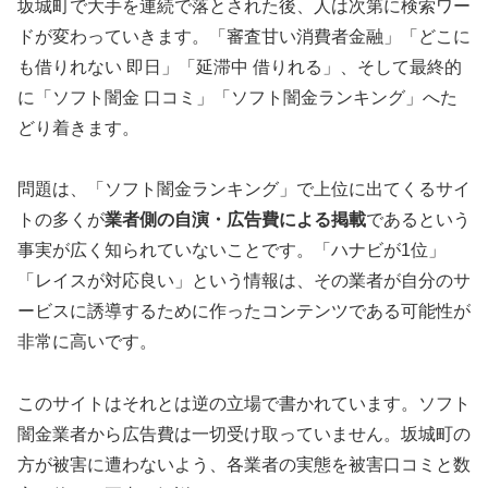
坂城町で大手を連続で落とされた後、人は次第に検索ワー
ドが変わっていきます。「審査甘い消費者金融」「どこに
も借りれない 即日」「延滞中 借りれる」、そして最終的
に「ソフト闇金 口コミ」「ソフト闇金ランキング」へた
どり着きます。
問題は、「ソフト闇金ランキング」で上位に出てくるサイ
トの多くが
業者側の自演・広告費による掲載
であるという
事実が広く知られていないことです。「ハナビが1位」
「レイスが対応良い」という情報は、その業者が自分のサ
ービスに誘導するために作ったコンテンツである可能性が
非常に高いです。
このサイトはそれとは逆の立場で書かれています。ソフト
闇金業者から広告費は一切受け取っていません。坂城町の
方が被害に遭わないよう、各業者の実態を被害口コミと数