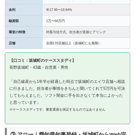
金利
年17.95〜19.94%
融資額
1万〜50万円
審査の特徴
対面与信方式。担当者が直接ヒアリング
店舗
全国170店舗以上（坂城町にも展開）
【口コミ：坂城町のケーススタディ】
長野坂城町・43歳・自営業・男性
「自己破産から1年半が経過した時点で坂城町のエイワ店舗へ相談
に行きました。担当者が事情をきちんと聞いてくれて5万円を可決
してもらえました。ソフト闇金に手を出さなくて本当によかった
と思っています」
※ケーススタディです。審査通過を保証するものではありません
③ アロー｜愛知県知事登録・坂城町からWeb完