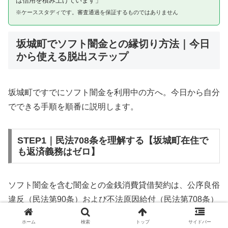
は信用を積み上げています」
※ケーススタディです。審査通過を保証するものではありません
坂城町でソフト闇金との縁切り方法｜今日
から使える脱出ステップ
坂城町ですでにソフト闇金を利用中の方へ。今日から自分
でできる手順を順番に説明します。
STEP1｜民法708条を理解する【坂城町在住で
も返済義務はゼロ】
ソフト闇金を含む闇金との金銭消費貸借契約は、公序良俗
違反（民法第90条）および不法原因給付（民法第708条）
に該当するため、法的には無効です。坂城町在住であって
ホーム
検索
トップ
サイドバー
も同様です。