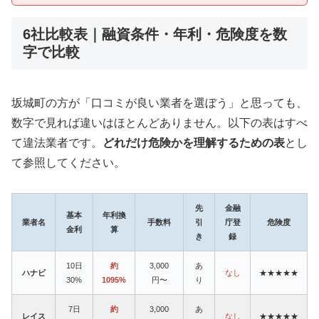
6社比較表｜融資条件・年利・危険度を数
字で比較
坂城町の方が「口コミが良い業者を選ぼう」と思っても、
数字で見れば違いはほとんどありません。以下の表はすべ
て違法業者です。
どれだけ危険かを理解するための表
とし
て参照してください。
先
金融
基本
年利換
業者名
手数料
引
庁登
危険度
金利
算
き
録
10日
約
3,000
あ
ハナビ
なし
★★★★★
30%
1095%
円〜
り
7日
約
3,000
あ
レイス
なし
★★★★★